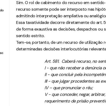
Sim. O rol de cabimento do recurso em sentido es
recurso somente pode ser interposto nas hipóte
ido
admitindo interpretação ampliativa ou analógi
Essa taxatividade decorre diretamente do art. 
de forma exaustiva as decisões, despachos ou 
sentido estrito.
Tem-se, portanto, de um recurso de utilização r
determinadas decisões interlocutórias relevant
rso
Art. 581. Caberá recurso, no sen
I - que não receber a denúncia ou
II - que concluir pela incompetênc
III - que julgar procedentes as e
IV – que pronunciar o réu;
V - que conceder, negar, arbitrar, 
requerimento de prisão preventiv