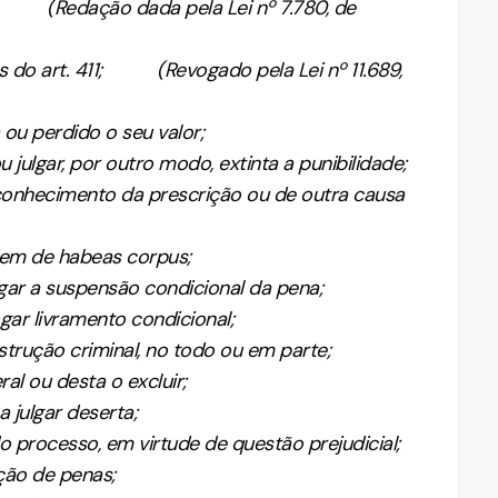
te; (Redação dada pela Lei nº 7.780, de
os do art. 411; (Revogado pela Lei nº 11.689,
 ou perdido o seu valor;
u julgar, por outro modo, extinta a punibilidade;
econhecimento da prescrição ou de outra causa
dem de habeas corpus;
gar a suspensão condicional da pena;
gar livramento condicional;
nstrução criminal, no todo ou em parte;
eral ou desta o excluir;
 julgar deserta;
 processo, em virtude de questão prejudicial;
ação de penas;