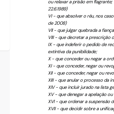
ou relaxar a prisão em flagran
22.6.1989)
VI - que absolver o réu, nos cas
de 2008)
VII - que julgar quebrada a fiança
VIII - que decretar a prescrição o
IX - que indeferir o pedido de r
extintiva da punibilidade;
X - que conceder ou negar a or
XI - que conceder, negar ou revo
XII - que conceder, negar ou revo
XIII - que anular o processo da i
XIV - que incluir jurado na lista g
XV - que denegar a apelação ou a
XVI - que ordenar a suspensão do
XVII - que decidir sobre a unific