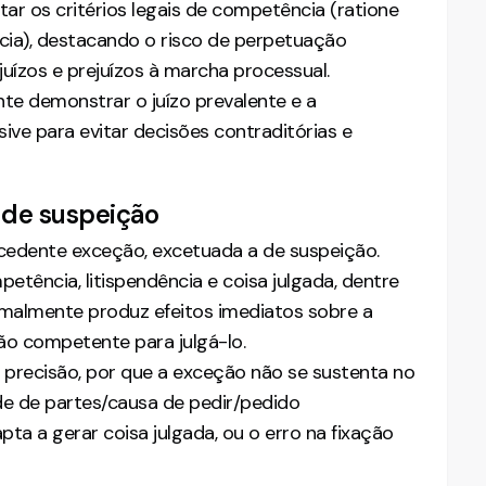
ar os critérios legais de competência (ratione
ncia), destacando o risco de perpetuação
juízos e prejuízos à marcha processual.
te demonstrar o juízo prevalente e a
ive para evitar decisões contraditórias e
 de suspeição
ocedente exceção, excetuada a de suspeição.
tência, litispendência e coisa julgada, dentre
rmalmente produz efeitos imediatos sobre a
ão competente para julgá-lo.
m precisão, por que a exceção não se sustenta no
de de partes/causa de pedir/pedido
apta a gerar coisa julgada, ou o erro na fixação