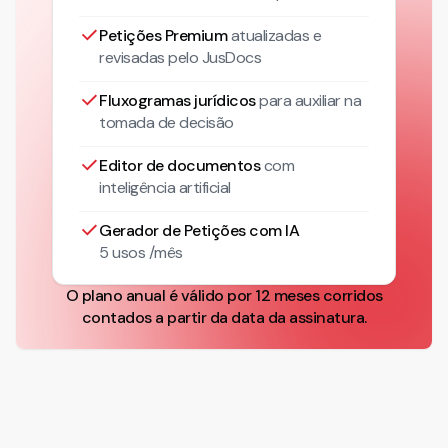
Petições Premium
atualizadas
e
revisadas pelo JusDocs
Fluxogramas jurídicos
para auxiliar na
tomada de decisão
Editor de documentos
com
inteligência artificial
Gerador de Petições com IA
5 usos /mês
O plano anual é válido por 12 meses corridos
contados a partir da data da assinatura.