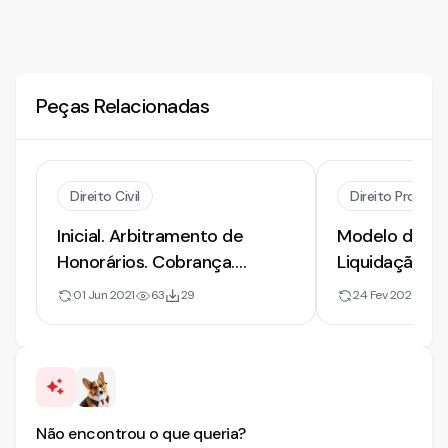
Peças Relacionadas
Direito Civil
Direito Processu
Inicial. Arbitramento de
Modelo de A
Honorários. Cobrança.
Liquidação d
Honorários Advocatícios
Arbitramento
01 Jun 2021
63
29
24 Fev 2026
2
Não encontrou o que queria?