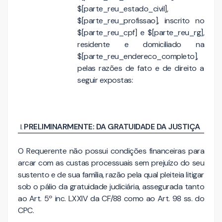
$[parte_reu_estado_civil],
$[parte_reu_profissao], inscrito no
$[parte_reu_cpf] e $[parte_reu_rg],
residente e domiciliado na
$[parte_reu_endereco_completo],
pelas razões de fato e de direito a
seguir expostas:
PRELIMINARMENTE: DA GRATUIDADE DA JUSTIÇA
O Requerente não possui condições financeiras para
arcar com as custas processuais sem prejuízo do seu
sustento e de sua família, razão pela qual pleiteia litigar
sob o pálio da gratuidade judiciária, assegurada tanto
ao Art. 5º inc. LXXIV da CF/88 como ao Art. 98 ss. do
CPC.