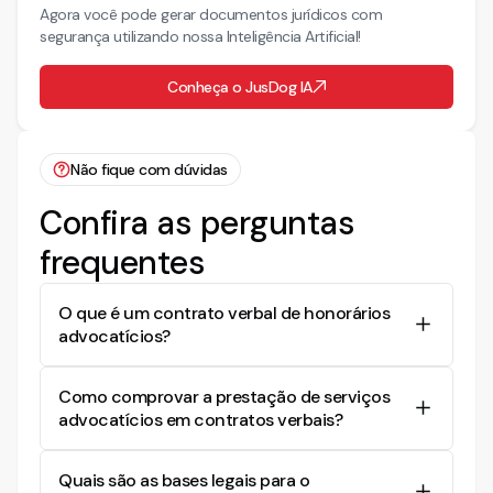
Agora você pode gerar documentos jurídicos com
segurança utilizando nossa Inteligência Artificial!
Conheça o JusDog IA
Não fique com dúvidas
Confira as perguntas
frequentes
O que é um contrato verbal de honorários
advocatícios?
Um contrato verbal de honorários advocatícios é
Como comprovar a prestação de serviços
um acordo feito de forma oral entre advogado e
advocatícios em contratos verbais?
cliente, sem documentação escrita. A OAB
reconhece essa forma de contratação, conforme
A prestação de serviços em contratos verbais
o Art. 5º §4º do Estatuto da OAB. É comum em
Quais são as bases legais para o
pode ser comprovada por meio de evidências,