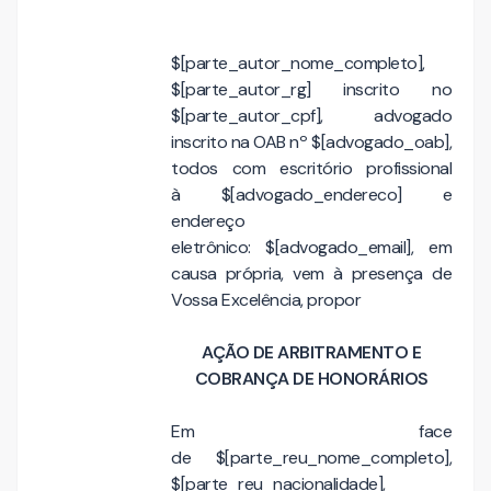
$[parte_autor_nome_completo],
$[parte_autor_rg] inscrito no
$[parte_autor_cpf], advogado
inscrito na OAB nº $[advogado_oab],
todos com escritório profissional
à $[advogado_endereco] e
endereço
eletrônico: $[advogado_email], em
causa própria, vem à presença de
Vossa Excelência, propor
AÇÃO DE ARBITRAMENTO E
COBRANÇA DE HONORÁRIOS
Em face
de $[parte_reu_nome_completo],
$[parte_reu_nacionalidade],