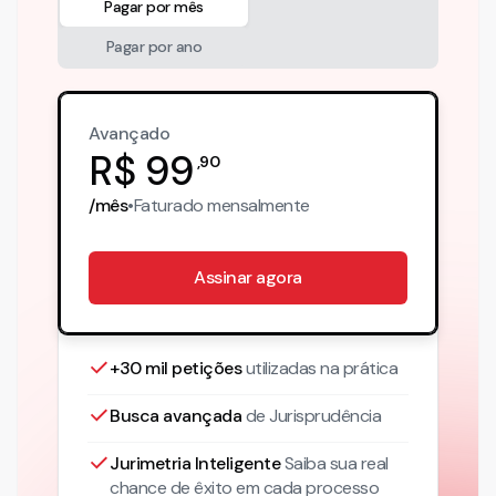
Pagar por mês
Pagar por ano
Avançado
R$
99
,
90
/mês
•
Faturado
mensalmente
Assinar agora
+30 mil petições
utilizadas na prática
Busca avançada
de Jurisprudência
Jurimetria Inteligente
Saiba sua real
chance de êxito em cada processo