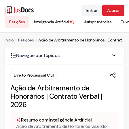
Entrar
Assinar
Petições
Inteligência Artificial
Jurisprudências
Flux
Início
Petições
Ação de Arbitramento de Honorários | Contrato Verbal | 2026
Navegue por tópicos
Existe contrato verbal de honorários advocatícios?
Direito Processual Civil
Qual a previsão legal dos honorários advocatícios?
Ação de Arbitramento de
Honorários | Contrato Verbal |
Como fazer um contrato de honorários?
2026
Mais modelos de ação de arbitramento de honorários
advocatícios
Conheça também nossa INTELIGÊNCIA ARTIFICIAL!
Resumo com Inteligência Artificial
Ação de Arbitramento de Honorários visando