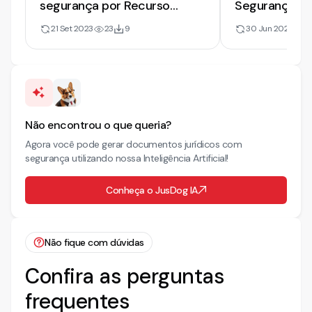
segurança por Recurso
Segurança de
Considerado Intempestivo
Deserção do 
21 Set 2023
23
9
30 Jun 2025
1
[2023]
Não encontrou o que queria?
Agora você pode gerar documentos jurídicos com
segurança utilizando nossa Inteligência Artificial!
Conheça o JusDog IA
Não fique com dúvidas
Confira as perguntas
frequentes