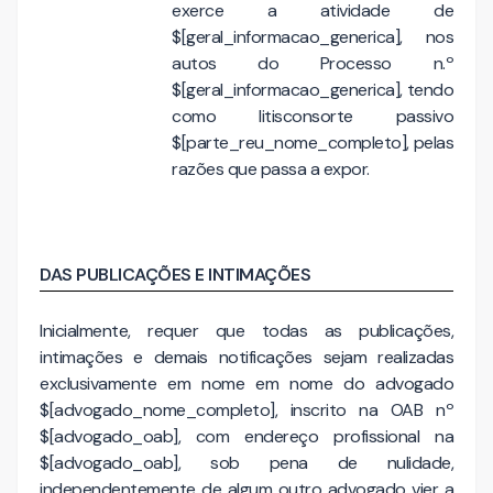
exerce a atividade de
$[geral_informacao_generica], nos
autos do Processo n.º
$[geral_informacao_generica], tendo
como litisconsorte passivo
$[parte_reu_nome_completo], pelas
razões que passa a expor.
DAS PUBLICAÇÕES E INTIMAÇÕES
Inicialmente, requer que todas as publicações,
intimações e demais notificações sejam realizadas
exclusivamente em nome em nome do advogado
$[advogado_nome_completo], inscrito na OAB nº
$[advogado_oab], com endereço profissional na
$[advogado_oab], sob pena de nulidade,
independentemente de algum outro advogado vier a