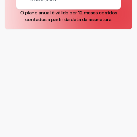
O plano anual é válido por 12 meses corridos
contados a partir da data da assinatura.