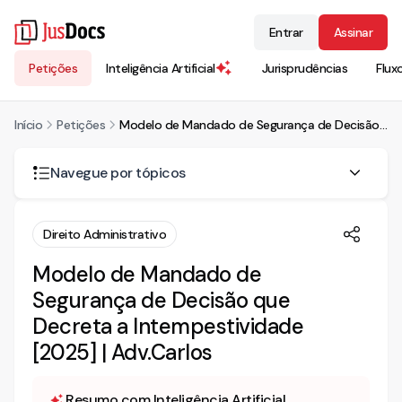
Entrar
Assinar
Petições
Inteligência Artificial
Jurisprudências
Flux
Início
Petições
Modelo de Mandado de Segurança de Decisão que Decreta a Intempestividade [2025] | Adv.Carlos
Navegue por tópicos
Para que serve este Modelo de Mandado de Segurança de
Direito Administrativo
Decisão que Decreta a Intempestividade?
Quando é cabível o mandado de segurança?
Modelo de Mandado de
Qual o recurso cabível contra a decisão que indefere a
Segurança de Decisão que
liminar no mandado de segurança?
Decreta a Intempestividade
Qual o prazo para impetrar este Modelo de Mandado de
[2025] | Adv.Carlos
Segurança de Decisão que Decreta a Intempestividade?
Qual a previsão legal deste Modelo de Mandado de
Resumo com Inteligência Artificial