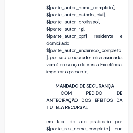
$[parte_autor_nome_completo],
$[parte_autor_estado_civil],
$[parte_autor_profissao],
$[parte_autor_rg],
$[parte_autor_cpf], residente e
domiciliado
$[parte_autor_endereco_completo
], por seu procurador infra assinado,
vem à presença de Vossa Excelência,
impetrar o presente
,
MANDADO DE SEGURANÇA
COM PEDIDO DE
ANTECIPAÇÃO DOS EFEITOS DA
TUTELA RECURSAL
em face do ato praticado por
$[parte_reu_nome_completo], que