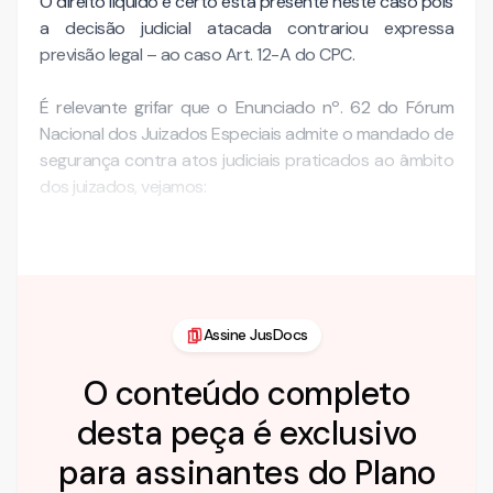
O direito líquido e certo está presente neste caso pois
a decisão judicial atacada contrariou expressa
previsão legal – ao caso Art. 12-A do CPC.
É relevante grifar que o Enunciado nº. 62 do Fórum
Nacional dos Juizados Especiais admite o mandado de
segurança contra atos judiciais praticados ao âmbito
dos juizados, vejamos:
“Cabe …
Assine JusDocs
O conteúdo completo
desta peça é exclusivo
para assinantes do Plano