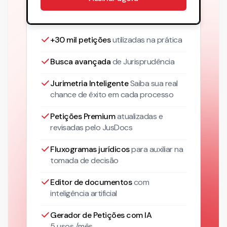
+30 mil petições
utilizadas na prática
Busca avançada
de Jurisprudência
Jurimetria Inteligente
Saiba sua real
chance de êxito em cada processo
Petições Premium
atualizadas
e
revisadas pelo JusDocs
Fluxogramas jurídicos
para auxiliar na
tomada de decisão
Editor de documentos
com
inteligência artificial
Gerador de Petições com IA
5 usos /mês