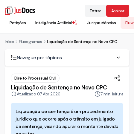
Entrar
Assinar
Petições
Inteligência Artificial
Jurisprudências
Flux
Início
Fluxogramas
Liquidação de Sentença no Novo CPC
Navegue por tópicos
O que é liquidação de sentença?
Direito Processual Civil
Liquidação de Sentença no Novo CPC
Como funciona a liquidação de sentença?
Atualizado
Qual o recurso cabível da liquidação de sentença?
07 Abr 2026
7
min. leitura
Qual a previsão legal da liquidação de sentença no
CPC?
Liquidação de sentença
é um procedimento
jurídico que ocorre após o trânsito em julgado
Quando a sentença é líquida?
da sentença, visando apurar o montante devido
Quando a sentença é ilíquida?
ao autor.