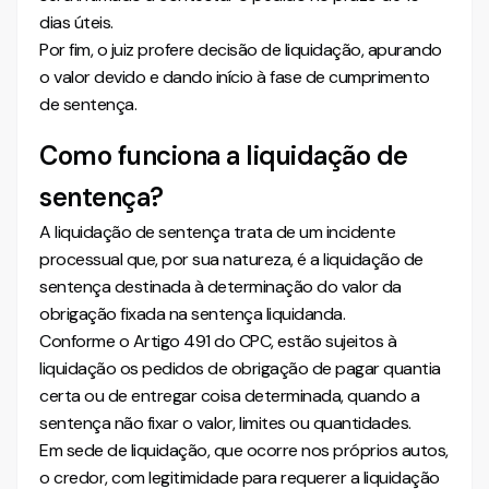
Como funciona a liquidação de sentença pelo
dias úteis.
procedimento comum?
Por fim, o juiz profere decisão de liquidação, apurando
O devedor é intimado na liquidação de sentença?
o valor devido e dando início à fase de cumprimento
Qual é o prazo para manifestação do réu na
de sentença.
liquidação de sentença?
Qual recurso cabe contra decisão proferida na
Como funciona a liquidação de
liquidação de sentença?
Onde está previsto o agravo de instrumento na
sentença?
liquidação de sentença?
Existe prazo para propor a liquidação de sentença?
A liquidação de sentença trata de um incidente
Qual é a finalidade da liquidação de sentença?
processual que, por sua natureza, é a liquidação de
São devidos honorários advocatícios na liquidação
sentença destinada à determinação do valor da
de sentença?
obrigação fixada na sentença liquidanda.
Há exceção para honorários na liquidação de
Conforme o Artigo 491 do CPC, estão sujeitos à
sentença?
liquidação os pedidos de obrigação de pagar quantia
Quem paga os honorários periciais na liquidação por
certa ou de entregar coisa determinada, quando a
arbitramento?
sentença não fixar o valor, limites ou quantidades.
A liquidação de sentença ofende a coisa julgada?
Em sede de liquidação, que ocorre nos próprios autos,
É possível liquidar a sentença por forma diversa da
o credor, com legitimidade para requerer a liquidação
indicada inicialmente?