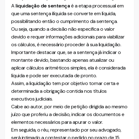
Quando a sentença é ilíquida?
A
liquidação de sentença
é a etapa processual em
É sempre necessário liquidar a sentença antes do
que uma sentença ilíquida se converte em líquida,
cumprimento de sentença?
possibilitando então o cumprimento da sentença.
Qual é a previsão legal da liquidação de sentença no
CPC?
Ou seja, quando a decisão não especifica o valor
O que diz o art. 509 do CPC sobre liquidação de
devido e requer informações adicionais para viabilizar
sentença?
os cálculos, é necessário proceder à sua liquidação.
Quem pode propor a liquidação de sentença?
Importante destacar que, se a sentença já indicar o
Em que autos a liquidação de sentença é
montante devido, bastando apenas atualizar ou
processada?
aplicar cálculos aritméticos simples, ela é considerada
É possível liquidar a sentença antes do trânsito em
líquida e pode ser executada de pronto.
julgado?
Assim, a liquidação tem por objetivo tornar certa e
Quais são as modalidades de liquidação de
sentença?
determinada a obrigação contida nos títulos
O que é liquidação por arbitramento?
executivos judiciais.
Quando cabe liquidação por arbitramento?
Cabe ao autor, por meio de petição dirigida ao mesmo
O que é liquidação pelo procedimento comum?
juízo que proferiu a decisão, indicar os documentos e
Liquidação por artigos ainda existe no Novo CPC?
elementos necessários para apurar o valor.
Como funciona a liquidação de sentença por
Em seguida, o réu, representado por seu advogado,
arbitramento?
será intimado a contestar o pedido no prazo de 15