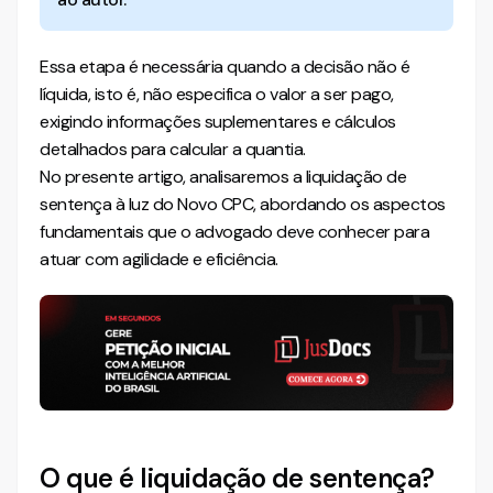
É preciso a liquidação de sentença para promover o
cumprimento de sentença?
Essa etapa é necessária quando a decisão não é
líquida, isto é, não especifica o valor a ser pago,
Quem pode propor a liquidação de sentença?
exigindo informações suplementares e cálculos
Quais as modalidades de liquidação de sentença?
detalhados para calcular a quantia.
Liquidação por Arbitramento
No presente artigo, analisaremos a liquidação de
Liquidação pelo Procedimento Comum (Liquidação por
sentença à luz do Novo CPC, abordando os aspectos
Artigos)
fundamentais que o advogado deve conhecer para
Qual o prazo para liquidação de sentença?
atuar com agilidade e eficiência.
São devidos honorários na fase de liquidação de
sentença?
Tudo o que o advogado precisa saber sobre liquidação de
sentença no Novo CPC
O que é liquidação de sentença?
Quando a liquidação de sentença é necessária?
Quando a sentença é líquida?
O que é liquidação de sentença?