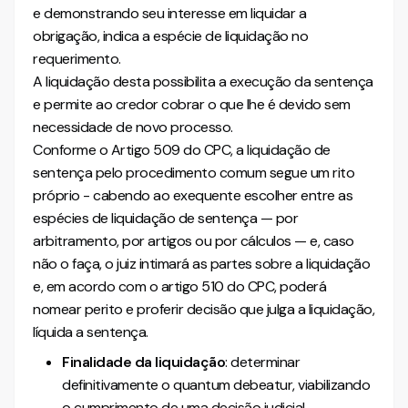
e demonstrando seu interesse em liquidar a
Por que a liquidação de sentença é importante?
obrigação, indica a espécie de liquidação no
Conclusão
requerimento.
A liquidação desta possibilita a execução da sentença
Mais conteúdo sobre processo civil
e permite ao credor cobrar o que lhe é devido sem
Conheça também nossa INTELIGÊNCIA ARTIFICIAL!
necessidade de novo processo.
Conforme o Artigo 509 do CPC, a liquidação de
sentença pelo procedimento comum segue um rito
próprio - cabendo ao exequente escolher entre as
espécies de liquidação de sentença — por
arbitramento, por artigos ou por cálculos — e, caso
não o faça, o juiz intimará as partes sobre a liquidação
e, em acordo com o artigo 510 do CPC, poderá
nomear perito e proferir decisão que julga a liquidação,
líquida a sentença.
Finalidade da liquidação
: determinar
definitivamente o quantum debeatur, viabilizando
o cumprimento de uma decisão judicial.