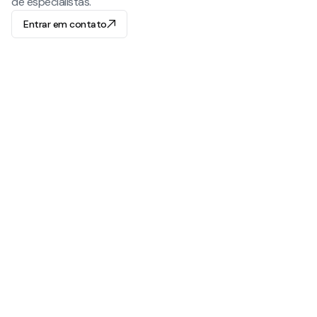
Básico são peças feitas por especialistas em suas
de especialistas.
áreas de atuação e foram utilizadas na prática jurídica.
Entrar em contato
O
JusDocs
possui uma excelente relação com a
comunidade jurídica o que faz com que os colegas
autores sintam-se seguros ao compartilhar seus
melhores trabalhos com você.