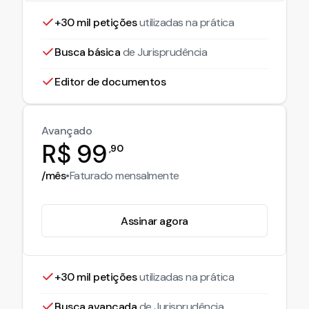
+30 mil petições
utilizadas na prática
Busca básica
de Jurisprudência
Editor de documentos
Avançado
R$
99
,
90
/mês
•
Faturado
mensalmente
Assinar agora
+30 mil petições
utilizadas na prática
Busca avançada
de Jurisprudência