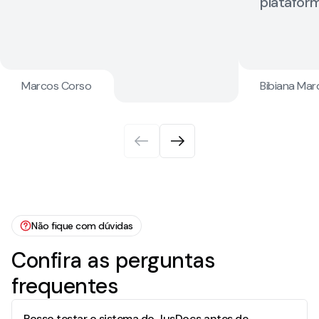
platafor
Marcos Corso
Bibiana Ma
Não fique com dúvidas
Confira as perguntas
frequentes
Posso testar o sistema do JusDocs antes de