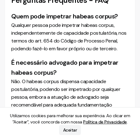
Perguntas Frequentes - FAQ
Quem pode impetrar habeas corpus?
Qualquer pessoa pode impetrar habeas corpus,
independentemente de capacidade postulatória, nos
termos do art. 654 do Código de Processo Penal,
podendo fazê-lo em favor próprio ou de terceiro.
É necessário advogado para impetrar
habeas corpus?
Não. O habeas corpus dispensa capacidade
postulatória, podendo ser impetrado por qualquer
pessoa, embora a atuação de advogado seja
recomendável para adequada fundamentação
técnica.
Utilizamos cookies para melhorar sua experiência. Ao clicar em
"Aceitar", você concorda com nossa
Política de Privacidade
.
Habeas corpus substitui recurso?
Aceitar
Não. O habeas corpus não pode ser utilizado como