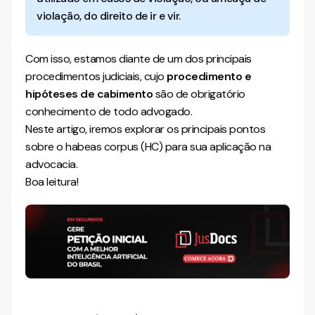
violação, do direito de ir e vir.
Habeas Corpus no Superior Tribunal de Justiça
Habeas Corpus no Supremo Tribunal Federal
Com isso, estamos diante de um dos principais
Como impetrar um bom habeas corpus?
procedimentos judiciais, cujo
procedimento e
hipóteses de cabimento
são de obrigatório
Quem são as partes do habeas corpus?
conhecimento de todo advogado.
É cabível habeas corpus contra prisão de militar?
Neste artigo, iremos explorar os principais pontos
sobre o habeas corpus (HC) para sua aplicação na
Quais as custas de um habeas corpus?
advocacia.
Fundamentos que justificam a ausência de custas
Boa leitura!
Consequências
O que é um habeas corpus preventivo?
Diferença entre habeas corpus preventivo e repressivo
Perguntas Frequentes - FAQ
Quem pode impetrar habeas corpus?
É necessário advogado para impetrar habeas corpus?
Habeas corpus substitui recurso?