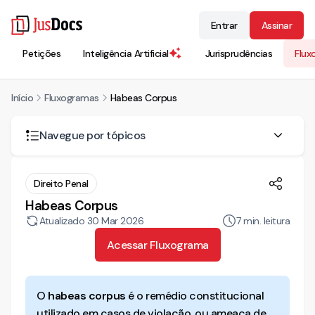
Entrar
Assinar
Petições
Inteligência Artificial
Jurisprudências
Flux
Início
Fluxogramas
Habeas Corpus
Navegue por tópicos
Quando é cabível o habeas corpus?
Direito Penal
Habeas Corpus
Qual a previsão legal do habeas corpus?
Atualizado
Hipóteses de coação ilegal
30 Mar 2026
7
min. leitura
Acessar Fluxograma
Onde impetrar o habeas corpus?
O que é considerado abuso de poder?
O
habeas corpus
é o remédio constitucional
O que é a liberdade de locomoção?
utilizado em casos de violação, ou ameaça de