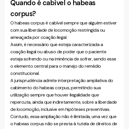
Quando é cabível o habeas
É possível habeas corpus contra decisão judicial?
corpus?
Cabe habeas corpus para discutir prova?
Cabe habeas corpus contra pena de multa?
O habeas corpus é cabível sempre que alguém estiver
Pessoa jurídica pode ser paciente em habeas corpus?
com sua liberdade de locomoção restringida ou
Habeas corpus pode ser preventivo?
ameaçada por coação ilegal.
Habeas corpus tem custas?
Assim, é necessário que esteja caracterizada a
coação ilegal ou abuso de poder que o paciente
Conclusão
esteja sofrendo ou na iminência de sofrer, sendo esse
Mais conhecimento para você
o elemento central para o manejo do remédio
Conheça também nossa INTELIGÊNCIA ARTIFICIAL!
constitucional.
A jurisprudência admite interpretação ampliativa do
cabimento do habeas corpus, permitindo sua
utilização sempre que houver ilegalidade que
repercuta, ainda que indiretamente, sobre a liberdade
de locomoção, inclusive em hipóteses preventivas.
Contudo, essa ampliação não é ilimitada, uma vez que
o habeas corpus não se presta à tutela de direitos de