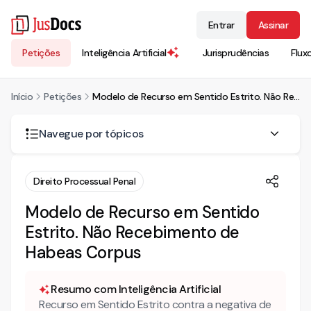
Entrar
Assinar
Petições
Inteligência Artificial
Jurisprudências
Flux
Início
Petições
Modelo de Recurso em Sentido Estrito. Não Recebimento de Habeas Corpus
Navegue por tópicos
Para que serve este Modelo de Recurso em Sentido
Direito Processual Penal
Estrito de não recebimento de Habeas Corpus?
Modelo de Recurso em Sentido
No que consiste o habeas corpus?
Estrito. Não Recebimento de
Quando é possível impetrar habeas corpus?
Habeas Corpus
Qual o prazo para interpor este Modelo de Recurso em
Sentido Estrito de não recebimento de Habeas Corpus?
Resumo com Inteligência Artificial
Recurso em Sentido Estrito contra a negativa de
Qual a previsão legal deste Modelo de Recurso em