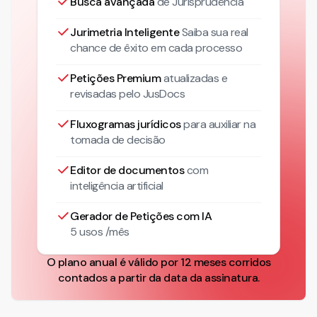
Busca avançada
de Jurisprudência
Jurimetria Inteligente
Saiba sua real
chance de êxito em cada processo
Petições Premium
atualizadas
e
revisadas pelo JusDocs
Fluxogramas jurídicos
para auxiliar na
tomada de decisão
Editor de documentos
com
inteligência artificial
Gerador de Petições com IA
5 usos /mês
O plano anual é válido por 12 meses corridos
contados a partir da data da assinatura.