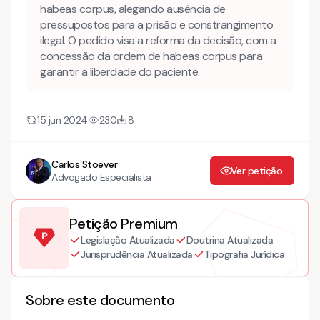
habeas corpus, alegando ausência de
Sentido Estrito de não recebimento de Habeas Corpus?
pressupostos para a prisão e constrangimento
Mais conteúdo sobre Recurso em Sentido Estrito
ilegal. O pedido visa a reforma da decisão, com a
concessão da ordem de habeas corpus para
RECURSO EM SENTIDO ESTRITO
garantir a liberdade do paciente.
15 jun 2024
230
8
Carlos Stoever
Ver petição
Advogado Especialista
Petição Premium
Legislação Atualizada
Doutrina Atualizada
Jurisprudência Atualizada
Tipografia Jurídica
Sobre este documento