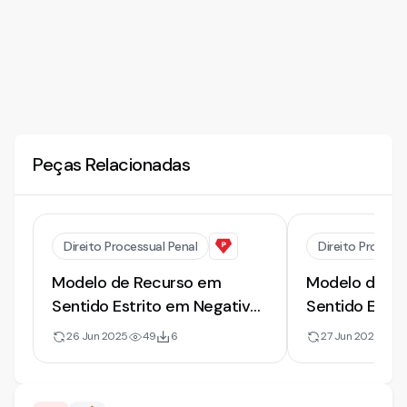
Peças Relacionadas
Direito Processual Penal
Direito Processu
Modelo de Recurso em
Modelo de R
Sentido Estrito em Negativa
de Prisão Preventiva [2025]
26 Jun 2025
49
6
27 Jun 2025
6