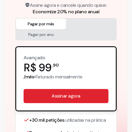
Assine agora e cancele quando quiser.
Economize 20% no plano anual
Pagar por mês
Pagar por ano
Avançado
R$
99
,
90
/mês
•
Faturado
mensalmente
Assinar agora
+30 mil petições
utilizadas na prática