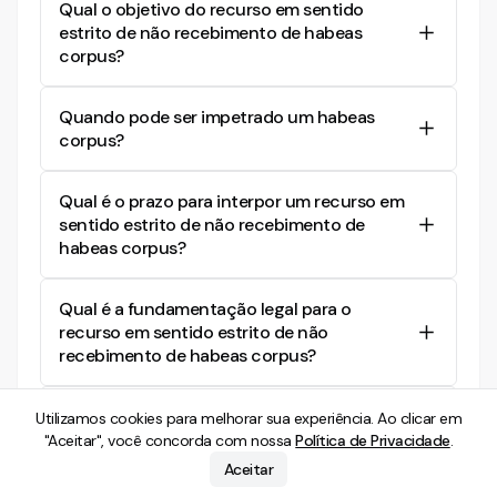
Qual o objetivo do recurso em sentido
da decisão que negou o habeas corpus, visando
estrito de não recebimento de habeas
garantir que o pedido seja analisado e proteger
corpus?
os direitos do impetrante contra equívocos
judiciais.
O objetivo é reverter uma decisão que não
Quando pode ser impetrado um habeas
aceitou o habeas corpus por falta de
corpus?
pressupostos ou constrangimento ilegal,
assegurando a equidade judicial e proteção dos
O habeas corpus pode ser impetrado em casos
direitos constitucionais do cidadão.
Qual é o prazo para interpor um recurso em
de coação ilegal, como prisões sem
sentido estrito de não recebimento de
fundamentação legal, abuso de autoridade, ou
habeas corpus?
quando há ameaça de restrição indevida à
liberdade de locomoção.
O prazo é de 5 dias para interpor o recurso e 2
Qual é a fundamentação legal para o
dias para a apresentação de razões e
recurso em sentido estrito de não
contrarrazões, conforme os artigos 586 e 588 do
recebimento de habeas corpus?
Código de Processo Penal.
Está fundamentado no artigo 581 do Código de
Quais são os principais motivos para negar
Utilizamos cookies para melhorar sua experiência. Ao clicar em
Processo Penal, que permite recurso em sentido
um habeas corpus?
"Aceitar", você concorda com nossa
Política de Privacidade
.
estrito para decisões que negaram a ordem de
habeas corpus.
Aceitar
Motivos comuns para negar incluem petição
Ainda com dúvidas?
Entre em contato com nossa