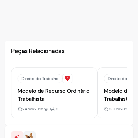
Peças Relacionadas
Direito do Trabalho
Direito do Trab
Modelo de Recurso Ordinário
Modelo de Re
Trabalhista
Trabalhista |
24 Nov 2025
0
0
03 Fev 2026
8.