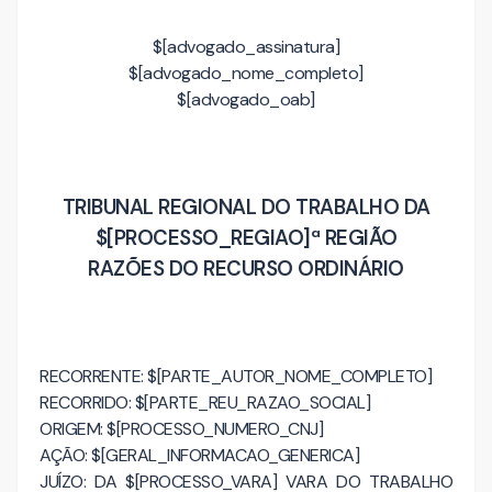
$[advogado_assinatura]
$[advogado_nome_completo]
$[advogado_oab]
TRIBUNAL REGIONAL DO TRABALHO DA
$[PROCESSO_REGIAO]ª REGIÃO
RAZÕES DO RECURSO ORDINÁRIO
RECORRENTE: $[PARTE_AUTOR_NOME_COMPLETO]
RECORRIDO: $[PARTE_REU_RAZAO_SOCIAL]
ORIGEM: $[PROCESSO_NUMERO_CNJ]
AÇÃO: $[GERAL_INFORMACAO_GENERICA]
JUÍZO: DA $[PROCESSO_VARA] VARA DO TRABALHO