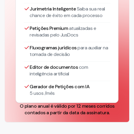
Jurimetria Inteligente
Saiba sua real
chance de êxito em cada processo
Petições Premium
atualizadas
e
revisadas pelo JusDocs
Fluxogramas jurídicos
para auxiliar na
tomada de decisão
Editor de documentos
com
inteligência artificial
Gerador de Petições com IA
5 usos /mês
O plano anual é válido por 12 meses corridos
contados a partir da data da assinatura.