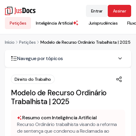
Entrar
Assinar
Petições
Inteligência Artificial
Jurisprudências
Flux
Início
Petições
Modelo de Recurso Ordinário Trabalhista | 2025
Navegue por tópicos
É possível afastar a condenação por férias em dobro
Direito do Trabalho
apenas com recibos assinados?
Modelo de Recurso Ordinário
Como discutir férias em dobro quando faltam controles
de jornada?
Trabalhista | 2025
Mais Modelos Jurídicos
Resumo com Inteligência Artificial
Conheça também nossa INTELIGÊNCIA ARTIFICIAL!
Recurso Ordinário trabalhista visando a reforma
RECURSO ORDINÁRIO
de sentença que condenou a Reclamada ao