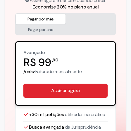
Assine agora e cancele quando quiser.
Economize 20% no plano anual
Pagar por mês
Pagar por ano
Avançado
R$
99
,
90
/mês
•
Faturado
mensalmente
Assinar agora
+30 mil petições
utilizadas na prática
Busca avançada
de Jurisprudência