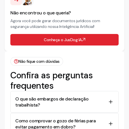
Não encontrou o que queria?
Agora você pode gerar documentos jurídicos com
segurança utilizando nossa Inteligência Artificial!
Conheça o JusDog IA
Não fique com dúvidas
Confira as perguntas
frequentes
O que são embargos de declaração
trabalhista?
Embargos de declaração trabalhista são
Como comprovar o gozo de férias para
recursos utilizados para esclarecer ou corrigir
evitar pagamento em dobro?
uma sentença que tenha omissões, contradições