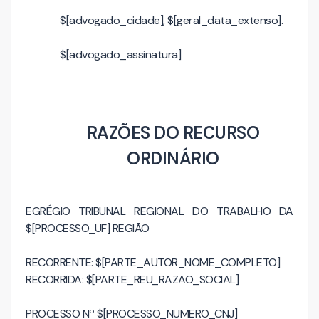
$[advogado_cidade], $[geral_data_extenso].
$[advogado_assinatura]
RAZÕES DO RECURSO
ORDINÁRIO
EGRÉGIO TRIBUNAL REGIONAL DO TRABALHO DA
$[PROCESSO_UF] REGIÃO
RECORRENTE: $[PARTE_AUTOR_NOME_COMPLETO]
RECORRIDA: $[PARTE_REU_RAZAO_SOCIAL]
PROCESSO Nº $[PROCESSO_NUMERO_CNJ]