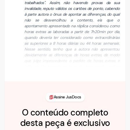
trabalhados". Assim, não havendo provas da sua
invalidade, reputo válidos os cartões de ponto, cabendo
à parte autora o ônus de apontar as diferenças, do qual
não se desvencilhou a contento, eis que o
apontamento apresentado na réplica considerou como
horas extras as laboradas a partir de 7h20min por dia,
quando deveria ter considerado como extraordinárias
as superiores a 8 horas diárias ou 44 horas semanais.
Nesse sentido, tenho que a autora não apresentou
devidamente as diferenças de horas extras, de modo
que julgo improcedente o pedido de horas extras e
reflexos. No tocante ao intervalo intrajornada, verifico
também que o intervalo legal para repouso e …
Assine JusDocs
O conteúdo completo
desta peça é exclusivo