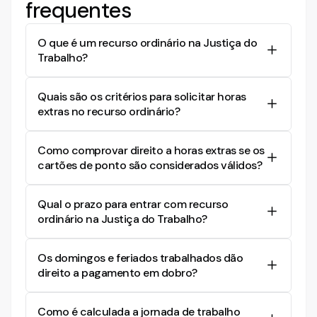
frequentes
O que é um recurso ordinário na Justiça do
Trabalho?
Um recurso ordinário é um pedido feito pela
Quais são os critérios para solicitar horas
parte insatisfeita com a sentença proferida pelo
extras no recurso ordinário?
juiz de primeira instância, buscando a revisão da
decisão por um Tribunal Regional do Trabalho.
Para solicitar horas extras no recurso ordinário, é
Como comprovar direito a horas extras se os
preciso demonstrar que a jornada de trabalho
cartões de ponto são considerados válidos?
excedeu as 8 horas diárias ou 44 horas semanais,
apresentando provas como cartões de ponto ou
Mesmo que os cartões de ponto sejam
outros registros de jornada.
Qual o prazo para entrar com recurso
considerados válidos, é possível demonstrar
ordinário na Justiça do Trabalho?
diferenças através de depoimentos, confissões
do empregador ou inconsistências nos registros,
O prazo para interpor um recurso ordinário na
como intervalos não respeitados, para pleitear
Os domingos e feriados trabalhados dão
Justiça do Trabalho é de oito dias a partir da
horas extras.
direito a pagamento em dobro?
publicação da decisão que se deseja contestar.
Sim, o trabalho realizado em domingos e feriados
Como é calculada a jornada de trabalho
pode dar direito ao pagamento em dobro,