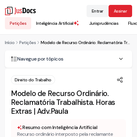
Entrar
Assinar
Petições
Inteligência Artificial
Jurisprudências
Flux
Início
Petições
Modelo de Recurso Ordinário. Reclamatória Trabalhista. Horas Extras | Adv.Paula
Navegue por tópicos
RECURSO ORDINÁRIO
Direito do Trabalho
RAZÕES DO RECURSO ORDINÁRIO
Modelo de Recurso Ordinário.
Reclamatória Trabalhista. Horas
DAS HORAS EXTRAS
Extras | Adv.Paula
Resumo com Inteligência Artificial
Recurso ordinário interposto pela reclamante