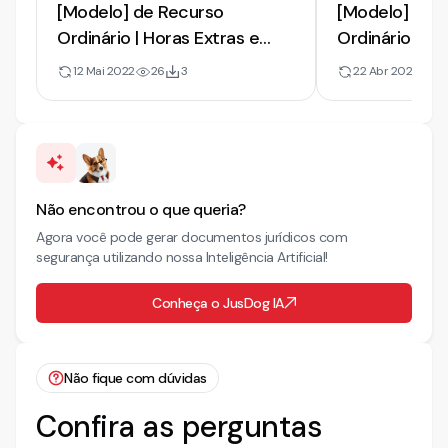
[Modelo] de Recurso
[Modelo] de 
Ordinário | Horas Extras e
Ordinário em
Intervalos Violados
Trabalhista |
12 Mai 2022
26
3
22 Abr 2022
2
Sentença sob
e Verbas Resc
Não encontrou o que queria?
Agora você pode gerar documentos jurídicos com
segurança utilizando nossa Inteligência Artificial!
Conheça o JusDog IA
Não fique com dúvidas
Confira as perguntas