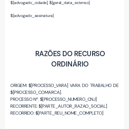
$[advogado_cidade], $[geral_data_extenso].
$[advogado_assinatura]
RAZÕES DO RECURSO
ORDINÁRIO
ORIGEM: $[PROCESSO_VARA] VARA DO TRABALHO DE
$[PROCESSO_COMARCA].
PROCESSO Nº. $[PROCESSO_NUMERO_CNJ]
RECORRENTE: $[PARTE_AUTOR_RAZAO_SOCIAL]
RECORRIDO: $[PARTE_REU_NOME_COMPLETO]