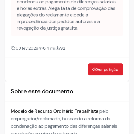
condenou ao pagamento de diferenças salariais
Conheça também nossa INTELIGÊNCIA ARTIFICIAL para
e horas extras. Alega falta de comprovação das
advogados!
alegações do reclamante e pede a
RECURSO ORDINÁRIO
improcedência dos pedidos autorais e a
revogação da justiça gratuita.
RAZÕES DO RECURSO ORDINÁRIO
I. DO PREPARO E DAS CUSTAS
03 fev 2026
8.4 mil
92
II. DO CABIMENTO DO PRESENTE RECURSO ORDINÁRIO
III. DA SINOPSE FÁTICA
Ver petição
IV. DA IRRESIGNAÇÃO DA DECISÃO. NECESSIDADE DE
REFORMA.
Sobre este documento
DA ALEGAÇÃO DE HORAS EXTRAS. AUSÊNCIA DE
COMPROVAÇÃO PELO RECLAMANTE. ÔNUS QUE LHE CABIA
Modelo de
Recurso Ordinário Trabalhista
pelo
empregador/reclamado, buscando a reforma da
condenação ao pagamento das diferenças salariais
em relação ao piso da categoria.