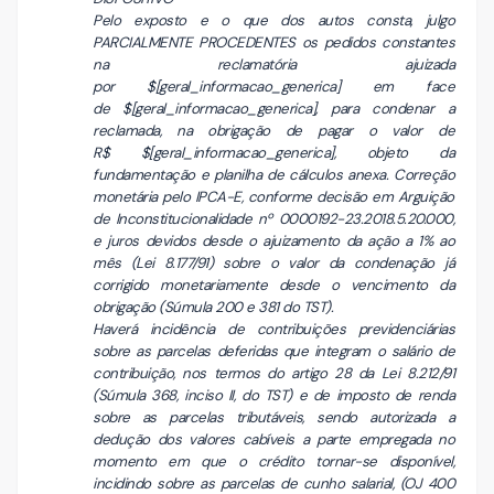
Pelo exposto e o que dos autos consta, julgo
PARCIALMENTE PROCEDENTES os pedidos constantes
na reclamatória ajuizada
por $[geral_informacao_generica] em face
de $[geral_informacao_generica], para condenar a
reclamada, na obrigação de pagar o valor de
R$ $[geral_informacao_generica], objeto da
fundamentação e planilha de cálculos anexa. Correção
monetária pelo IPCA-E, conforme decisão em Arguição
de Inconstitucionalidade nº 0000192-23.2018.5.20.000,
e juros devidos desde o ajuizamento da ação a 1% ao
mês (Lei 8.177/91) sobre o valor da condenação já
corrigido monetariamente desde o vencimento da
obrigação (Súmula 200 e 381 do TST).
Haverá incidência de contribuições previdenciárias
sobre as parcelas deferidas que integram o salário de
contribuição, nos termos do artigo 28 da Lei 8.212/91
(Súmula 368, inciso II, do TST) e de imposto de renda
sobre as parcelas tributáveis, sendo autorizada a
dedução dos valores cabíveis a parte empregada no
momento em que o crédito tornar-se disponível,
incidindo sobre as parcelas de cunho salarial, (OJ 400