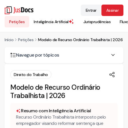
Entrar
Assinar
Petições
Inteligência Artificial
Jurisprudências
Flux
Início
Petições
Modelo de Recurso Ordinário Trabalhista | 2026
Navegue por tópicos
O que é um recurso ordinário trabalhista?
Direito do Trabalho
Qual a previsão legal do recurso ordinário trabalhista?
Modelo de Recurso Ordinário
Quem pode interpor um recurso ordinário trabalhista?
Trabalhista | 2026
Qual o prazo do recurso ordinário trabalhista?
Resumo com Inteligência Artificial
Existem outros recursos ordinários?
Recurso Ordinário Trabalhista interposto pelo
empregador visando reformar sentença que
Mais conteúdo sobre direito do trabalho