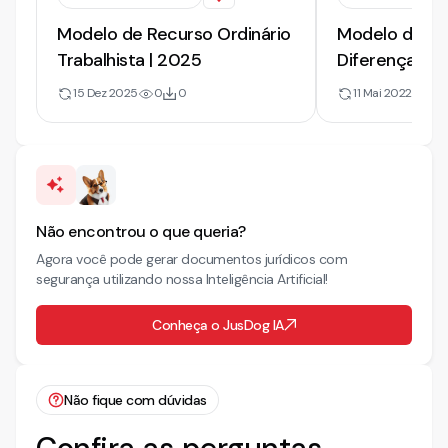
Modelo de Recurso Ordinário
Modelo de Rec
Trabalhista | 2025
Diferenças Sal
Extras. Verba
15 Dez 2025
0
0
11 Mai 2022
81
Não encontrou o que queria?
Agora você pode gerar documentos jurídicos com
segurança utilizando nossa Inteligência Artificial!
Conheça o JusDog IA
Não fique com dúvidas