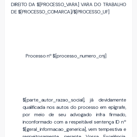
DIREITO DA $[PROCESSO_VARA] VARA DO TRABALHO
DE $[PROCESSO_COMARCA]/$[PROCESSO_UF]
Processo nº $[processo_numero_cnj]
$[parte_autor_razao_social], já devidamente
qualificada nos autos do processo em epígrafe,
por meio de seu advogado infra firmado,
inconformado com a respeitável sentença ID nº
$[geral_informacao_generica], vem tempestiva e
respeitosamente, perante Vossa Excelência,