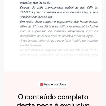
sábados, das 9h às 13h.
Depois do mês mencionado, trabalhou das 08h às
20h30min, sem intervalo em dois ou três dias, e aos
sábados das 10h às 13h.
Em razão disso, requer o pagamento das horas extras,
além da 8ª hora diária e da 44ª hora semanal, inclusive
com a supressão do intervalo intrajornada, com os
acréscimos de 50% e com os devidos reflexos legais.
A reclamada defende que esse foi o horário de trabalho
do Reclamante:
8 horas diárias, de segunda à sexta, das 08h00 às 17h00,
mas sempre com 1hora de intervalo intrajornada para
descanso e refeição no meio da jornada, que eram, sem
exceção, gozados em sua integralidade, e aos sábado…
Assine JusDocs
O conteúdo completo
desta peça é exclusivo