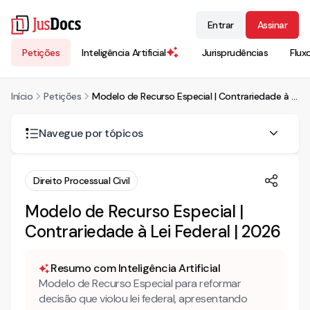
Entrar
Assinar
Petições
Inteligência Artificial
Jurisprudências
Flux
Início
Petições
Modelo de Recurso Especial | Contrariedade à Lei Federal | 2026
Navegue por tópicos
Como fazer um recurso especial?
Direito Processual Civil
Mais conteúdo sobre recurso especial
Modelo de Recurso Especial |
Conheça também nossa INTELIGÊNCIA ARTIFICIAL para
Contrariedade à Lei Federal | 2026
advogados!
RECURSO ESPECIAL
Resumo com Inteligência Artificial
Modelo de Recurso Especial para reformar
RAZÕES DO RECURSO ESPECIAL
decisão que violou lei federal, apresentando