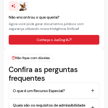
Não encontrou o que queria?
Agora você pode gerar documentos jurídicos com
segurança utilizando nossa Inteligência Artificial!
Conheça o JusDog IA
Não fique com dúvidas
Confira as perguntas
frequentes
O que é um Recurso Especial?
Um Recurso Especial é uma peça recursal
Quais são os requisitos de admissibilidade
direcionada ao Superior Tribunal de Justiça (STJ),