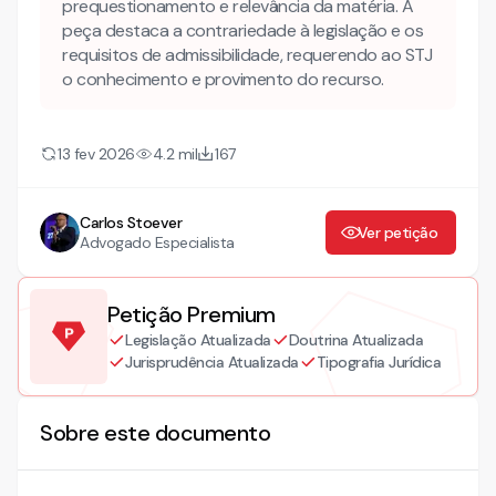
I. DA TEMPESTIVIDADE
prequestionamento e relevância da matéria. A
peça destaca a contrariedade à legislação e os
II. DA SÍNTESE DOS DO PROCESSO
requisitos de admissibilidade, requerendo ao STJ
o conhecimento e provimento do recurso.
III. DO PREQUESTIONAMENTO
IV. DA RELEVÂNCIA DA MATÉRIA
13 fev 2026
4.2 mil
167
V. DA CONTRARIEDADE À LEI FEDERAL
Carlos Stoever
Ver petição
Advogado Especialista
Petição Premium
Legislação Atualizada
Doutrina Atualizada
Jurisprudência Atualizada
Tipografia Jurídica
Sobre este documento