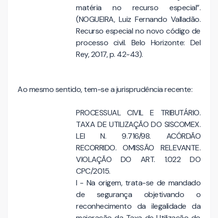
matéria no recurso especial”.
(NOGUEIRA, Luiz Fernando Valladão.
Recurso especial no novo código de
processo civil. Belo Horizonte: Del
Rey, 2017, p. 42-43).
Ao mesmo sentido, tem-se a jurisprudência recente:
PROCESSUAL CIVIL E TRIBUTÁRIO.
TAXA DE UTILIZAÇÃO DO SISCOMEX.
LEI N. 9.716/98. ACÓRDÃO
RECORRIDO. OMISSÃO RELEVANTE.
VIOLAÇÃO DO ART. 1.022 DO
CPC/2015.
I - Na origem, trata-se de mandado
de segurança objetivando o
reconhecimento da ilegalidade da
majoração da Taxa de Utilização do