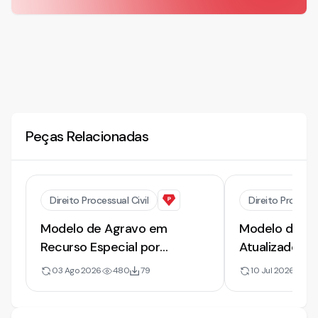
Peças Relacionadas
Direito Processual Civil
Direito Processu
Modelo de Agravo em
Modelo de Rec
Recurso Especial por
Atualizado e
Contrariedade à Lei | 2025
Divergência 
03 Ago 2026
480
79
10 Jul 2026
17