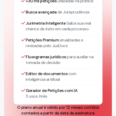
+30 mil petições
utilizadas na prática
Busca avançada
de Jurisprudência
Jurimetria Inteligente
Saiba sua real
chance de êxito em cada processo
Petições Premium
atualizadas
e
revisadas pelo JusDocs
Fluxogramas jurídicos
para auxiliar na
tomada de decisão
Editor de documentos
com
inteligência artificial
Gerador de Petições com IA
5 usos /mês
O plano anual é válido por 12 meses corridos
contados a partir da data da assinatura.