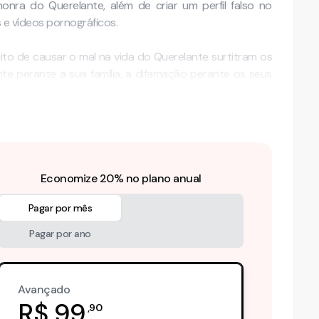
nra do Querelante, além de criar um perfil falso no
s e vídeos pornográficos.
to de causar o mal na vida do Querelante surtitram os
te perante a sua família, a difamação perante os seus
a que fez com que não …
Economize 20% no plano anual
Pagar por mês
Pagar por ano
Avançado
R$
99
,
90