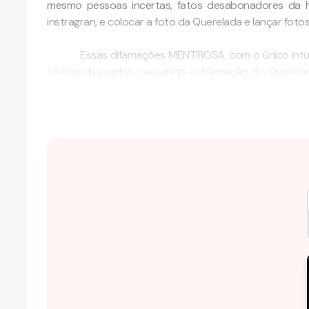
mesmo pessoas incertas, fatos desabonadores da ho
instragran, e colocar a foto da Querelada e lançar foto
Essas difamações MENTIROSA, com o único intui
efeitos desejados, causando a difamação do Querelan
familiares e de todos em sua volta, situação gravíssim