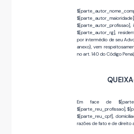
$[parte_autor_nome_
$[parte_autor_maio
$[parte_autor_profissao],
$[parte_autor_rg], reside
por intermédio de seu Adv
anexo), vem respeitosame
no art. 140 do Código Penal
QUEIXA
Em face de $[parte_reu
$[parte_reu_profissao], $[p
$[parte_reu_cpf], domicil
razões de fato e de direito 