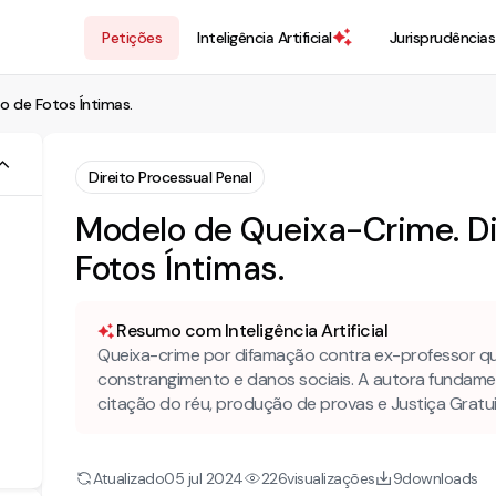
Petições
Inteligência Artificial
Jurisprudências
o de Fotos Íntimas.
Direito Processual Penal
Modelo de Queixa-Crime. D
Fotos Íntimas.
Resumo com Inteligência Artificial
Queixa-crime por difamação contra ex-professor qu
constrangimento e danos sociais. A autora fundament
citação do réu, produção de provas e Justiça Gratui
Atualizado
visualizações
downloads
05 jul 2024
226
9