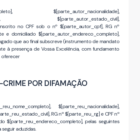
completo], $[parte_autor_nacionalidade],
ridade], $[parte_autor_estado_civil],
 inscrito no CPF sob o nº $[parte_autor_cpf], RG nº
nte e domiciliado $[parte_autor_endereco_completo],
ogado que ao final subscreve (instrumento de mandato
nte à presença de Vossa Excelência, com fundamento
, oferecer
-CRIME POR DIFAMAÇÃO
_nome_completo], $[parte_reu_nacionalidade],
arte_reu_estado_civil], RG nº $[parte_reu_rg] e CPF nº
iado $[parte_reu_endereco_completo], pelas seguintes
a seguir aduzidas.