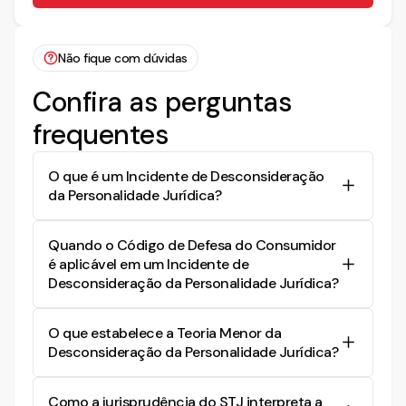
Não fique com dúvidas
Confira as perguntas
frequentes
O que é um Incidente de Desconsideração
da Personalidade Jurídica?
É um procedimento jurídico que busca ignorar a
Quando o Código de Defesa do Consumidor
separação entre a empresa e seus sócios para
é aplicável em um Incidente de
responsabilizá-los diretamente por dívidas ou
Desconsideração da Personalidade Jurídica?
obrigações da empresa, especialmente quando
há abuso de personalidade para fraudar
O Código de Defesa do Consumidor se aplica
credores.
O que estabelece a Teoria Menor da
quando o incidente envolve relações de
Desconsideração da Personalidade Jurídica?
consumo, permitindo que se desconsidere a
personalidade jurídica para garantir que os
A Teoria Menor permite a desconsideração da
consumidores sejam ressarcidos por danos
Como a jurisprudência do STJ interpreta a
personalidade jurídica sempre que ela