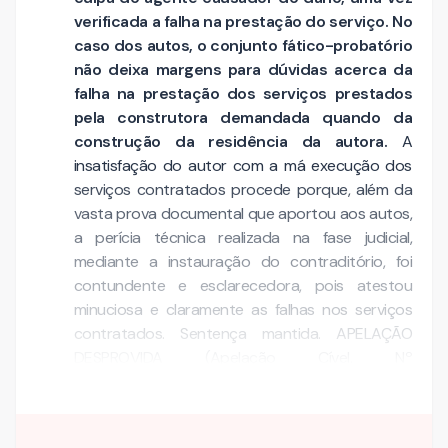
verificada a falha na prestação do serviço. No
caso dos autos, o conjunto fático-probatório
não deixa margens para dúvidas acerca da
falha na prestação dos serviços prestados
pela construtora demandada quando da
construção da residência da autora.
A
insatisfação do autor com a má execução dos
serviços contratados procede porque, além da
vasta prova documental que aportou aos autos,
a perícia técnica realizada na fase judicial,
mediante a instauração do contraditório, foi
contundente e esclarecedora, pois atestou
minuciosa e claramente as falhas nos serviços
contratados. Sentença mantida. APELAÇÃO
DESPROVIDA (Apelação Cível, Nº
50057358020188210019, Sexta Câmara Cível, …