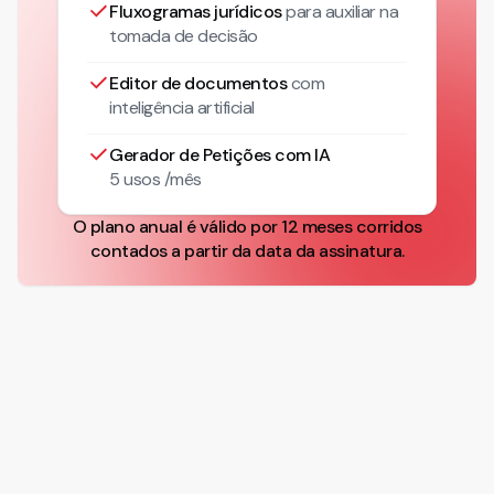
Fluxogramas jurídicos
para auxiliar na
tomada de decisão
Editor de documentos
com
inteligência artificial
Gerador de Petições com IA
5 usos /mês
O plano anual é válido por 12 meses corridos
contados a partir da data da assinatura.