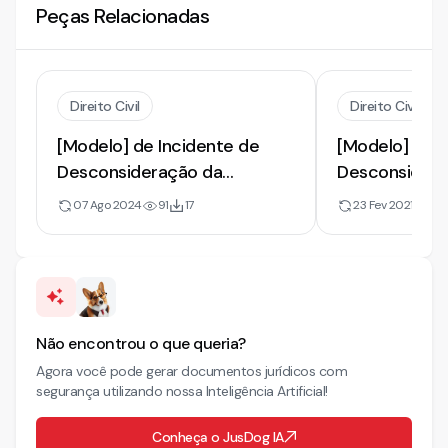
Peças Relacionadas
Direito Civil
Direito Civil
[Modelo] de Incidente de
[Modelo] de I
Desconsideração da
Desconsidera
Personalidade Jurídica | Ação
Personalidade 
07 Ago 2024
91
17
23 Fev 2021
25
de Cobrança e Tutela de
Penhora sobr
Urgência
Não encontrou o que queria?
Agora você pode gerar documentos jurídicos com
segurança utilizando nossa Inteligência Artificial!
Conheça o JusDog IA