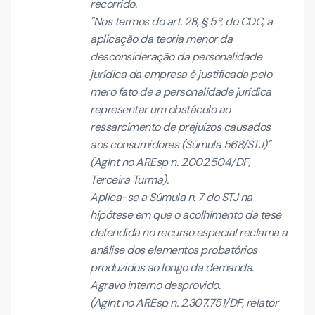
recorrido.
"Nos termos do art. 28, § 5º, do CDC, a
aplicação da teoria menor da
desconsideração da personalidade
jurídica da empresa é justificada pelo
mero fato de a personalidade jurídica
representar um obstáculo ao
ressarcimento de prejuízos causados
aos consumidores (Súmula 568/STJ)"
(AgInt no AREsp n. 2.002.504/DF,
Terceira Turma).
Aplica-se a Súmula n. 7 do STJ na
hipótese em que o acolhimento da tese
defendida no recurso especial reclama a
análise dos elementos probatórios
produzidos ao longo da demanda.
Agravo interno desprovido.
(AgInt no AREsp n. 2.307.751/DF, relator