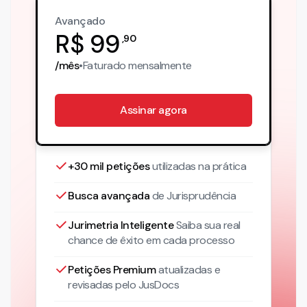
Avançado
R$
99
,
90
/mês
•
Faturado
mensalmente
Assinar agora
+30 mil petições
utilizadas na prática
Busca avançada
de Jurisprudência
Jurimetria Inteligente
Saiba sua real
chance de êxito em cada processo
Petições Premium
atualizadas
e
revisadas pelo JusDocs