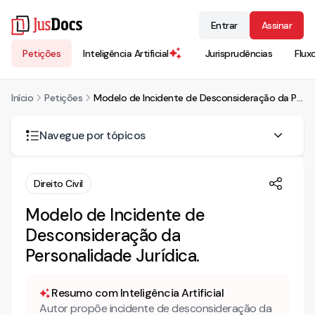
Entrar
Assinar
Petições
Inteligência Artificial
Jurisprudências
Flux
Início
Petições
Modelo de Incidente de Desconsideração da Personalidade Jurídica.
Navegue por tópicos
O Código de Defesa do Consumidor é aplicável em
Direito Civil
Incidente de Desconsideração da Personalidade Jurídica?
Modelo de Incidente de
O que é a Teoria Menor da Desconsideração da
Personalidade Jurídica?
Desconsideração da
Personalidade Jurídica.
O que diz a jurisprudência do STJ sobre a Teoria Menor?
Mais conteúdo sobre direito do consumidor
Resumo com Inteligência Artificial
Autor propõe incidente de desconsideração da
INCIDENTE DE DESCONSIDERAÇÃO DA PERSONALIDADE