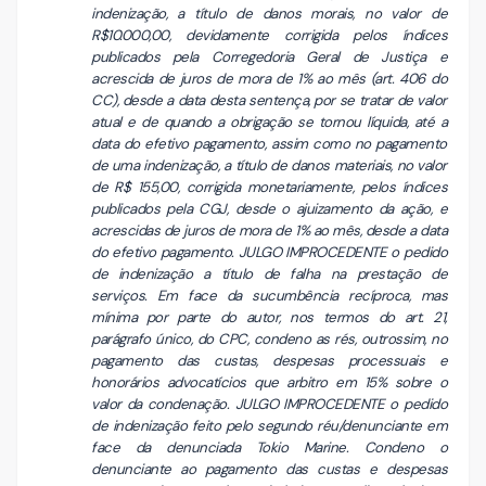
indenização, a título de danos morais, no valor de
R$10.000,00, devidamente corrigida pelos índices
publicados pela Corregedoria Geral de Justiça e
acrescida de juros de mora de 1% ao mês (art. 406 do
CC), desde a data desta sentença, por se tratar de valor
atual e de quando a obrigação se tornou líquida, até a
data do efetivo pagamento, assim como no pagamento
de uma indenização, a título de danos materiais, no valor
de R$ 155,00, corrigida monetariamente, pelos índices
publicados pela CGJ, desde o ajuizamento da ação, e
acrescidas de juros de mora de 1% ao mês, desde a data
do efetivo pagamento. JULGO IMPROCEDENTE o pedido
de indenização a título de falha na prestação de
serviços. Em face da sucumbência recíproca, mas
mínima por parte do autor, nos termos do art. 21,
parágrafo único, do CPC, condeno as rés, outrossim, no
pagamento das custas, despesas processuais e
honorários advocatícios que arbitro em 15% sobre o
valor da condenação. JULGO IMPROCEDENTE o pedido
de indenização feito pelo segundo réu/denunciante em
face da denunciada Tokio Marine. Condeno o
denunciante ao pagamento das custas e despesas