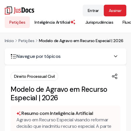
Entrar
Assinar
Petições
Inteligência Artificial
Jurisprudências
Flux
Início
Petições
Modelo de Agravo em Recurso Especial | 2026
Navegue por tópicos
O que é o agravo em recurso especial?
Direito Processual Civil
Como estruturar um agravo em recurso especial de
Modelo de Agravo em Recurso
forma estratégica?
Especial | 2026
Mais conteúdo sobre recurso especial
Conheça também nossa INTELIGÊNCIA ARTIFICIAL!
Resumo com Inteligência Artificial
Agravo em Recurso Especial visando reformar
AGRAVO CONTRA DECISÃO QUE NEGOU SEGUIMENTO AO
RECURSO ESPECIAL
decisão que inadmitiu recurso especial. A parte