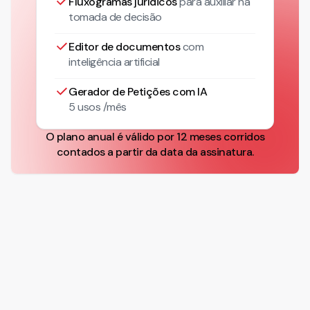
Fluxogramas jurídicos
para auxiliar na
tomada de decisão
Editor de documentos
com
inteligência artificial
Gerador de Petições com IA
5 usos /mês
O plano anual é válido por 12 meses corridos
contados a partir da data da assinatura.