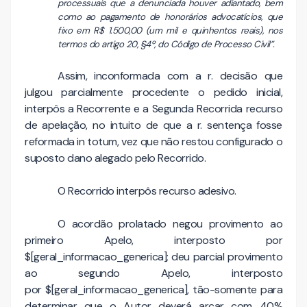
processuais que a denunciada houver adiantado, bem
como ao pagamento de honorários advocatícios, que
fixo em R$ 1.500,00 (um mil e quinhentos reais), nos
termos do artigo 20, §4º, do Código de Processo Civil”.
Assim, inconformada com a r. decisão que
julgou parcialmente procedente o pedido inicial,
interpôs a Recorrente e a Segunda Recorrida recurso
de apelação, no intuito de que a r. sentença fosse
reformada in totum, vez que não restou configurado o
suposto dano alegado pelo Recorrido.
O Recorrido interpôs recurso adesivo.
O acordão prolatado negou provimento ao
primeiro Apelo, interposto por
$[geral_informacao_generica]; deu parcial provimento
ao segundo Apelo, interposto
por $[geral_informacao_generica], tão-somente para
determinar que o Autor deverá arcar com 40%