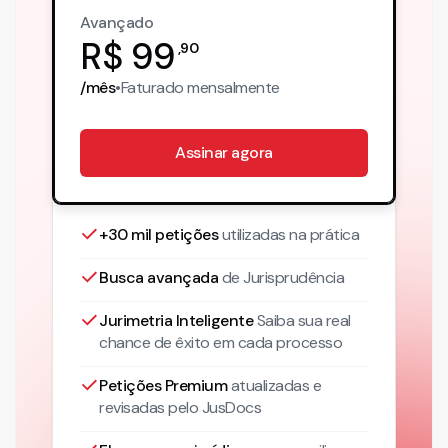
Avançado
R$
99
,
90
/mês
•
Faturado
mensalmente
Assinar agora
+30 mil petições
utilizadas na prática
Busca avançada
de Jurisprudência
Jurimetria Inteligente
Saiba sua real
chance de êxito em cada processo
Petições Premium
atualizadas
e
revisadas pelo JusDocs