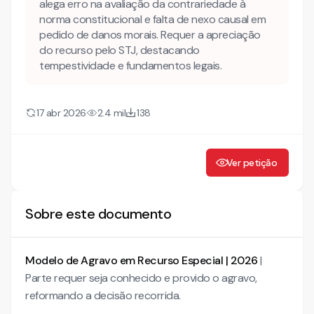
alega erro na avaliação da contrariedade à
I – DA TEMPESTIVIDADE
norma constitucional e falta de nexo causal em
pedido de danos morais. Requer a apreciação
II – DO PREPARO
do recurso pelo STJ, destacando
tempestividade e fundamentos legais.
III – DO BREVE RELATO DOS FATOS PROCESSUAIS
IV – DOS FUNDAMENTOS
17 abr 2026
2.4 mil
138
Ver petição
Sobre este documento
Modelo de Agravo em Recurso Especial | 2026
|
Parte requer seja conhecido e provido o agravo,
reformando a decisão recorrida.