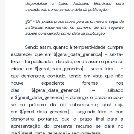
disponibilizar o Diário Judiciário Eletrônico será
considerado como sendo a data da publicação.
§2º - Os prazos processuais para as primeira e segunda
instâncias iniciar-se-ão no primeiro dia útil seguinte
àquele considerado como data da publicação.
Sendo assim, quanto à tempestividade, cumpre
esclarecer que em $[geral_data_generica] – sexta-
feira – foi publicada r. decisão, sendo assim o prazo se
iniciou em $[geral_data_generica] – sexta-feira - o
que demonstra, contudo, tendo em vista que não
houve expediente forense nos
dias $[geral_data_generica] – sábado
e $[geral_data_generica] – domingo, o prazo iniciou-
se no próximo dia útil subsequente, qual seja
em $[geral_data_generica] – segunda-feira o que
demonstra, portanto, que o prazo final para a
apresentação do presente recurso se dará no
dia $[geral_data_generica] – segunda-feira.