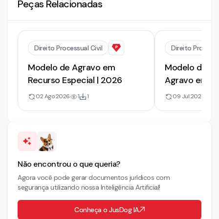
Peças Relacionadas
Direito Processual Civil
Direito Processu
Modelo de Agravo em
Modelo de Ag
Recurso Especial | 2026
Agravo em Rec
STJ | 2026
02 Ago 2026
1
1
09 Jul 2026
1.4
Não encontrou o que queria?
Agora você pode gerar documentos jurídicos com
segurança utilizando nossa Inteligência Artificial!
Conheça o JusDog IA