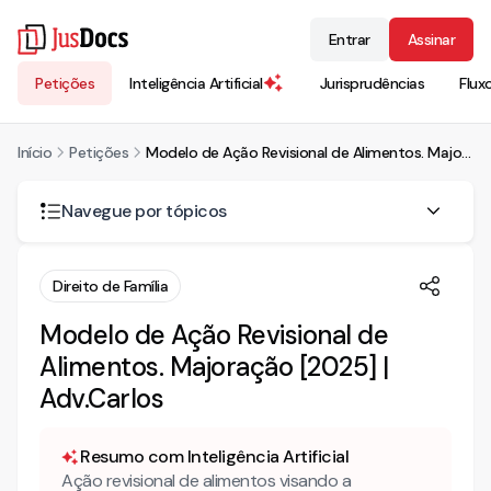
Entrar
Assinar
Petições
Inteligência Artificial
Jurisprudências
Flux
Início
Petições
Modelo de Ação Revisional de Alimentos. Majoração [2025] | Adv.Carlos
Navegue por tópicos
Em que casos a pensão alimentícia pode ser alterada?
Direito de Família
Quais os casos mais comuns de alteração da pensão
Modelo de Ação Revisional de
alimentícia?
Alimentos. Majoração [2025] |
Quer mais conteúdo de direito de família?
Adv.Carlos
Resumo com Inteligência Artificial
Ação revisional de alimentos visando a