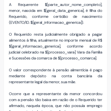
A Requerente $[parte_autor_nome_completo],
menor, nascida em $[geral_data_generica], é filha do
Requerido, conforme certidão de nascimento
(EVENTO/ID. $[geral_informacao_generica]).
O Requerido resta judicialmente obrigado a pagar
alimentos á filha, atualmente no importe mensal de R$
$[geral_informacao_generica], conforme acordo
judicial celebrado na $[processo_vara] Vara da Família
e Sucessões da comarca de $[processo_comarca].
O valor correspondente à pensão alimentícia é pago
mediante depósito na conta bancária da
representante legal da menor, sua mãe.
Ocorre que a representante da menor concordou
com a pensão tão baixa em razão de o Requerido ter
afirmado, naquela época, que
não possuía emprego