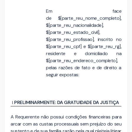
Em face
de $[parte_reu_nome_completo],
$[parte_reu_nacionalidade],
$[parte_reu_estado_civil],
$[parte_reu_profissao], inscrito no
$[parte_reu_cpf] e $[parte_reu_rg],
residente e domiciliado na
$[parte_reu_endereco_completo],
pelas razões de fato e de direito a
seguir expostas:
PRELIMINARMENTE: DA GRATUIDADE DA JUSTIÇA
A Requerente não possui condições financeiras para
arcar com as custas processuais sem prejuízo do seu
sustento e de sua família, razão pela qual pleiteia litigar