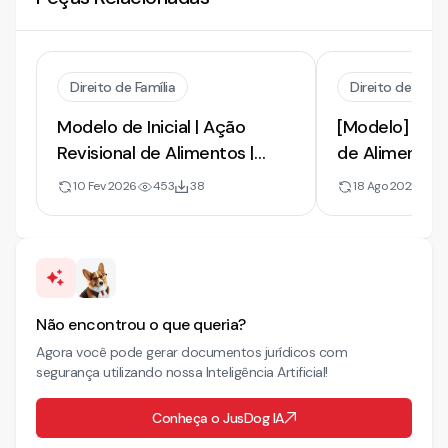
Direito de Família
Direito de Famíl
Modelo de Inicial | Ação
[Modelo] de A
Revisional de Alimentos |
de Alimentos 
Majoração | 2026
Pensão para 
10 Fev 2026
453
38
18 Ago 2022
9
Não encontrou o que queria?
Agora você pode gerar documentos jurídicos com
segurança utilizando nossa Inteligência Artificial!
Conheça o JusDog IA