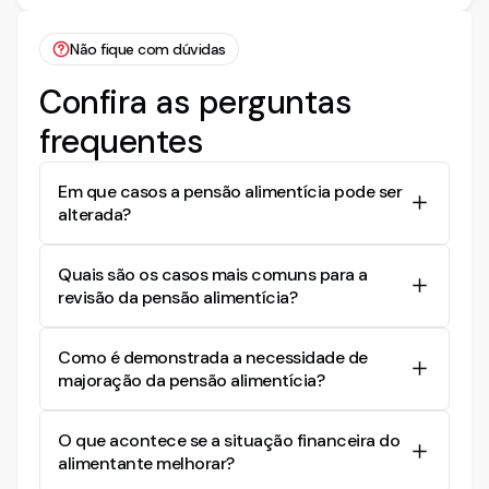
Não fique com dúvidas
Confira as perguntas
frequentes
Em que casos a pensão alimentícia pode ser
alterada?
A pensão alimentícia pode ser alterada sempre
Quais são os casos mais comuns para a
que houver uma mudança nas condições
revisão da pensão alimentícia?
financeiras do alimentante ou nas necessidades
do alimentando. A alteração pode ser para mais
Os casos mais comuns para revisar a pensão
ou para menos, dependendo do resultado da
Como é demonstrada a necessidade de
alimentícia incluem mudança salarial do
equação entre necessidade e possibilidade.
majoração da pensão alimentícia?
alimentante, maiores despesas do alimentando
em educação ou saúde, maioridade ou
A necessidade de majoração da pensão é
emancipação do alimentando, e quando o
O que acontece se a situação financeira do
demonstrada quando o alimentante apresenta
alimentante casa novamente ou tem outros
alimentante melhorar?
melhoria em sua situação financeira, como um
filhos.