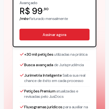
Avançado
R$
99
,
90
/mês
•
Faturado
mensalmente
Assinar agora
+30 mil petições
utilizadas na prática
Busca avançada
de Jurisprudência
Jurimetria Inteligente
Saiba sua real
chance de êxito em cada processo
Petições Premium
atualizadas
e
revisadas pelo JusDocs
Fluxogramas jurídicos
para auxiliar na