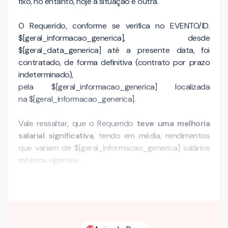
fixo
, no entanto, hoje a situação é outra.
O Requerido, conforme se verifica no EVENTO/ID.
$[geral_informacao_generica], desde
$[geral_data_generica] até a presente data, foi
contratado, de forma definitiva (contrato por prazo
indeterminado),
pela $[geral_informacao_generica] localizada
na $[geral_informacao_generica].
Vale ressaltar, que o Requerido
teve uma melhoria
salarial significativa
, tendo em média, rendimentos
que variam de $[geral_informacao_generica] salários
mínimos vigentes.
Assim, é …