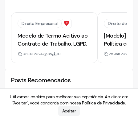
Direito Empresarial
Direito de Inter
Modelo de Termo Aditivo ao
[Modelo] de 
Contrato de Trabalho. LGPD.
Política de Pr
Proteção de 
08 Jul 2024
35
10
25 Jan 2020
12
do Usuário
Posts Recomendados
Utilizamos cookies para melhorar sua experiência. Ao clicar em
"Aceitar", você concorda com nossa
Política de Privacidade
.
Direito Digital
Direito Digital
Aceitar
LAI e LGPD: como conciliar a
Vigilância digital
transparência pública e a proteção
quando o Estado
de dados pessoais
01 Jun 2026
1
min. leitura
cidadão
14 Mai 2026