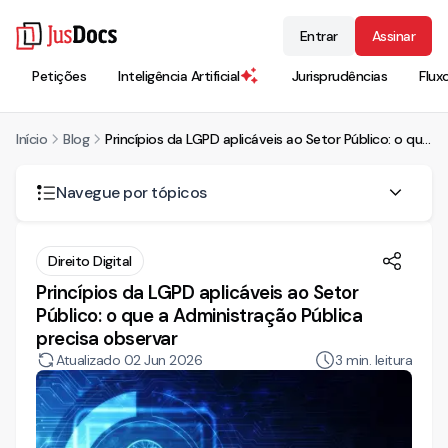
Entrar
Assinar
Petições
Inteligência Artificial
Jurisprudências
Flux
Início
Blog
Princípios da LGPD aplicáveis ao Setor Público: o que a Administração Pública precisa observar
Navegue por tópicos
Por que a LGPD se aplica integralmente ao Poder Público
Direito Digital
Princípios da LGPD aplicáveis ao Setor
Os princípios do art. 6º e seu impacto sobre a
Administração
Público: o que a Administração Pública
Finalidade, adequação e necessidade
precisa observar
Livre acesso, qualidade e transparência
Atualizado
02 Jun 2026
3
min. leitura
Segurança, prevenção e responsabilização
Não discriminação
O Capítulo IV: o regime próprio do Poder Público