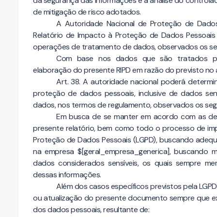
da segurança das informações e a análise do control
de mitigação de risco adotados.
A Autoridade Nacional de Proteção de Dados
Relatório de Impacto à Proteção de Dados Pessoais (R
operações de tratamento de dados, observados os segr
Com base nos dados que são tratados pela
elaboração do presente RIPD em razão do previsto no a
Art. 38. A autoridade nacional poderá determi
proteção de dados pessoais, inclusive de dados sen
dados, nos termos de regulamento, observados os segred
Em busca de se manter em acordo com as dete
presente relatório, bem como todo o processo de im
Proteção de Dados Pessoais (LGPD), buscando adequa
na empresa $[geral_empresa_generica], buscando mi
dados considerados sensíveis, os quais sempre m
dessas informações.
Além dos casos específicos previstos pela LGPD 
ou atualização do presente documento sempre que exis
dos dados pessoais, resultante de: