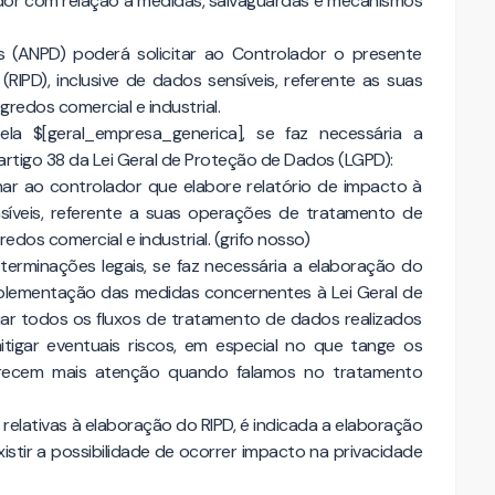
ador com relação a medidas, salvaguardas e mecanismos
 (ANPD) poderá solicitar ao Controlador o presente
IPD), inclusive de dados sensíveis, referente as suas
edos comercial e industrial.
 $[geral_empresa_generica], se faz necessária a
rtigo 38 da Lei Geral de Proteção de Dados (LGPD):
nar ao controlador que elabore relatório de impacto à
síveis, referente a suas operações de tratamento de
os comercial e industrial. (grifo nosso)
rminações legais, se faz necessária a elaboração do
plementação das medidas concernentes à Lei Geral de
r todos os fluxos de tratamento de dados realizados
tigar eventuais riscos, em especial no que tange os
erecem mais atenção quando falamos no tratamento
relativas à elaboração do RIPD, é indicada a elaboração
tir a possibilidade de ocorrer impacto na privacidade