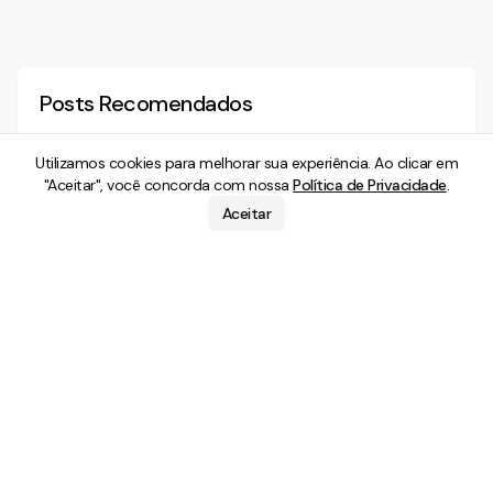
Posts Recomendados
Utilizamos cookies para melhorar sua experiência. Ao clicar em
"Aceitar", você concorda com nossa
Política de Privacidade
.
Direito Digital
Direito Digital
Aceitar
LGPD na prática em 2026: os erros
Imagens íntimas 
recorrentes das empresas e os
crime, responsab
direitos do titular após o ciclo
29 Abr 2026
1
min. leitura
proteger
30 Abr 2026
punitivo da ANPD e a virada
jurisprudencial do STJ