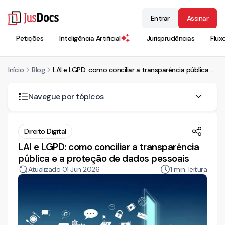
Entrar
Assinar
Petições
Inteligência Artificial
Jurisprudências
Flux
Início
Blog
LAI e LGPD: como conciliar a transparência pública e a proteção de dados pessoais
Navegue por tópicos
Transparência e proteção de dados: um conflito apenas
Direito Digital
aparente
LAI e LGPD: como conciliar a transparência
O que a LAI protege — e onde entram as informações
pública e a proteção de dados pessoais
pessoais
Atualizado
01 Jun 2026
1
min. leitura
A LGPD e o tratamento de dados pelo poder público
O ponto de equilíbrio na jurisprudência e nos órgãos de
controle