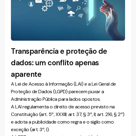
O Tema 483 do STF
A leitura harmônica da CGU e da ANPD
Atualizações normativas e jurisprudenciais
Como o JusDocs pode auxiliar na sua prática
Conclusão
Transparência e proteção de
dados: um conflito apenas
aparente
A Lei de Acesso à Informação (LAI) e a Lei Geral de
Proteção de Dados (LGPD) parecem puxar a
Administração Pública para lados opostos.
A LAI regulamenta o direito de acesso previsto na
Constituição (art. 5º, XXXIII; art. 37, § 3º, II; art. 216, § 2º)
e adota a publicidade como regra e o sigilo como
exceção (art. 3º, I).