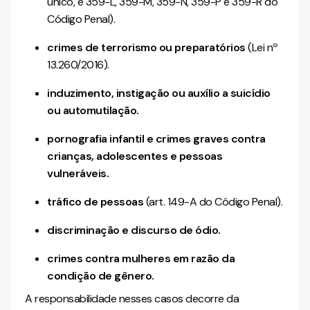
único, e 359-L, 359-M, 359-N, 359-P e 359-R do
Código Penal).
crimes de terrorismo ou preparatórios
(Lei nº
13.260/2016).
induzimento, instigação ou auxílio a suicídio
ou automutilação.
pornografia infantil e crimes graves contra
crianças, adolescentes e pessoas
vulneráveis.
tráfico de pessoas
(art. 149-A do Código Penal).
discriminação e discurso de ódio.
crimes contra mulheres em razão da
condição de gênero.
A responsabilidade nesses casos decorre da