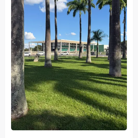
Os quatro regimes de responsabilidade fixados pelo STF
Regime 1: crime contra a honra (art. 19 mantido)
Regime 2: notice and takedown para crimes e atos
ilícitos em geral
Regime 3: presunção de responsabilidade
Regime 4: dever de cuidado para crimes graves (falha
sistêmica)
Provedores neutros, marketplaces e deveres adicionais
Modulação dos efeitos e segurança jurídica
Atualizações jurisprudenciais e desdobramentos recentes
Impactos práticos para o advogado
Como o JusDocs pode ajudar
Conclusão