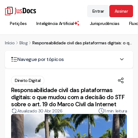
Entrar
Assinar
Petições
Inteligência Artificial
Jurisprudências
Flux
Início
Blog
Responsabilidade civil das plataformas digitais: o que mudou com a decisão do STF sobre o art. 19 do Marco Civil da Internet
Navegue por tópicos
O que decidiu o STF sobre o art. 19 do Marco Civil da
Direito Digital
Internet
Responsabilidade civil das plataformas
O regime anterior: a regra do art. 19 do Marco Civil
digitais: o que mudou com a decisão do STF
sobre o art. 19 do Marco Civil da Internet
A tese de repercussão geral fixada pelo STF
Atualizado
30 Abr 2026
1
min. leitura
Inconstitucionalidade parcial e progressiva
A nova regra geral: aplicação do art. 21