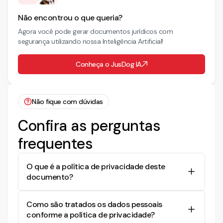
Não encontrou o que queria?
Agora você pode gerar documentos jurídicos com
segurança utilizando nossa Inteligência Artificial!
Conheça o JusDog IA
Não fique com dúvidas
Confira as perguntas
frequentes
O que é a política de privacidade deste
documento?
A política de privacidade visa proteger os dados
Como são tratados os dados pessoais
pessoais dos usuários, definindo as finalidades,
conforme a política de privacidade?
obrigações e o uso das informações conforme a