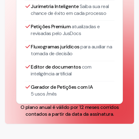
Jurimetria Inteligente
Saiba sua real
chance de êxito em cada processo
Petições Premium
atualizadas
e
revisadas pelo JusDocs
Fluxogramas jurídicos
para auxiliar na
tomada de decisão
Editor de documentos
com
inteligência artificial
Gerador de Petições com IA
5 usos /mês
O plano anual é válido por 12 meses corridos
contados a partir da data da assinatura.