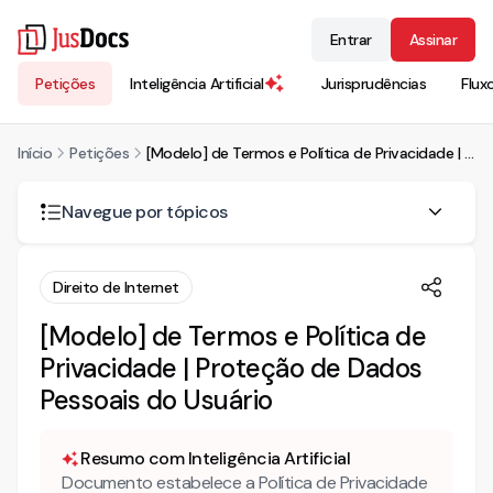
Entrar
Assinar
Petições
Inteligência Artificial
Jurisprudências
Flux
Início
Petições
[Modelo] de Termos e Política de Privacidade | Proteção de Dados Pessoais do Usuário
Navegue por tópicos
TERMOS E POLÍTICA DE PRIVACIDADE
Direito de Internet
I. INFORMAÇÕES GERAIS E DEFINIÇÕES
[Modelo] de Termos e Política de
I.II Definições
II. DAS OBRIGAÇÕES DO USUÁRIO
Privacidade | Proteção de Dados
III. COLETA E USOS DE INFORMAÇÕES PESSOAIS
Pessoais do Usuário
Resumo com Inteligência Artificial
Documento estabelece a Política de Privacidade