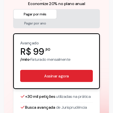
Economize 20% no plano anual
Pagar por mês
Pagar por ano
Avançado
R$
99
,
90
/mês
•
Faturado
mensalmente
Assinar agora
+30 mil petições
utilizadas na prática
Busca avançada
de Jurisprudência