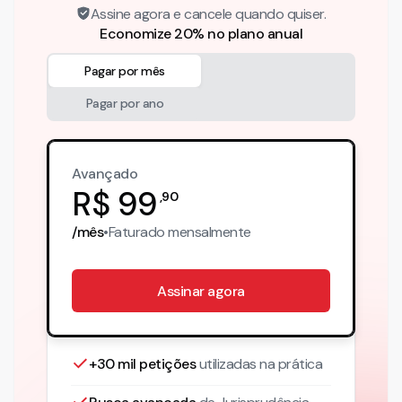
Assine agora e cancele quando quiser.
Economize 20% no plano anual
Pagar por mês
Pagar por ano
Avançado
R$
99
,
90
/mês
•
Faturado
mensalmente
Assinar agora
+30 mil petições
utilizadas na prática