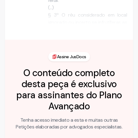
feita:
(...)
§ 3º O réu considerado em local
ignorado ou incerto se infrutíferas as
tentativas de sua localização,…
Assine JusDocs
O conteúdo completo
desta peça é exclusivo
para assinantes do Plano
Avançado
Tenha acesso imediato a esta e muitas outras
Petições elaboradas por advogados especialistas.