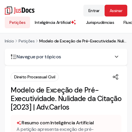
Entrar
Assinar
Petições
Inteligência Artificial
Jurisprudências
Flux
Início
Petições
Modelo de Exceção de Pré-Executividade. Nulidade da Citação [2023] | Adv.Carlos
Navegue por tópicos
Qual a previsão legal da exceção de pré-executividade?
Direito Processual Civil
Quais valores são impenhoráveis?
Modelo de Exceção de Pré-
Executividade. Nulidade da Citação
Quer saber mais sobre a fase de execução do processo?
[2023] | Adv.Carlos
Resumo com Inteligência Artificial
A petição apresenta exceção de pré-