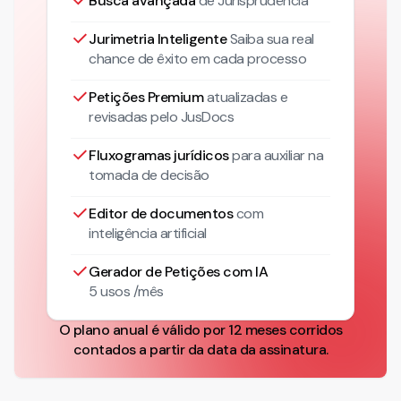
Busca avançada
de Jurisprudência
Jurimetria Inteligente
Saiba sua real
chance de êxito em cada processo
Petições Premium
atualizadas
e
revisadas pelo JusDocs
Fluxogramas jurídicos
para auxiliar na
tomada de decisão
Editor de documentos
com
inteligência artificial
Gerador de Petições com IA
5 usos /mês
O plano anual é válido por 12 meses corridos
contados a partir da data da assinatura.