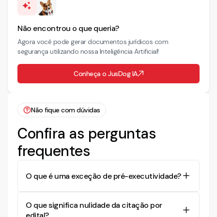
Não encontrou o que queria?
Agora você pode gerar documentos jurídicos com
segurança utilizando nossa Inteligência Artificial!
Conheça o JusDog IA
Não fique com dúvidas
Confira as perguntas
frequentes
O que é uma exceção de pré-executividade?
A exceção de pré-executividade é uma
O que significa nulidade da citação por
ferramenta processual utilizada em execuções
edital?