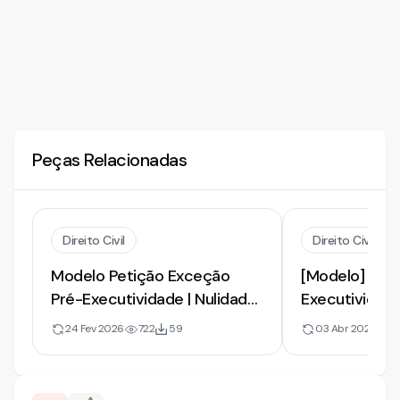
Peças Relacionadas
Direito Civil
Direito Civil
Modelo Petição Exceção
[Modelo] de 
Pré-Executividade | Nulidade
Executividade
de Citação | 2026
Ausência de 
24 Fev 2026
722
59
03 Abr 2020
6
Bloqueio Inde