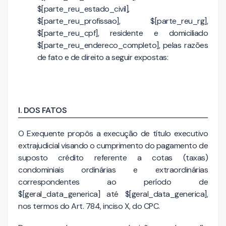
$[parte_reu_estado_civil],
$[parte_reu_profissao], $[parte_reu_rg],
$[parte_reu_cpf], residente e domiciliado
$[parte_reu_endereco_completo], pelas razões
de fato e de direito a seguir expostas:
I. DOS FATOS
O Exequente propôs a execução de título executivo
extrajudicial visando o cumprimento do pagamento de
suposto crédito referente a cotas (taxas)
condominiais ordinárias e extraordinárias
correspondentes ao período de
$[geral_data_generica] até $[geral_data_generica],
nos termos do Art. 784, inciso X, do CPC.