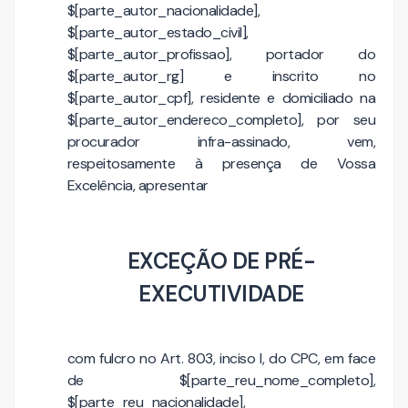
$[parte_autor_nacionalidade],
$[parte_autor_estado_civil],
$[parte_autor_profissao], portador do
$[parte_autor_rg] e inscrito no
$[parte_autor_cpf], residente e domiciliado na
$[parte_autor_endereco_completo], por seu
procurador infra-assinado, vem,
respeitosamente à presença de Vossa
Excelência, apresentar
EXCEÇÃO DE PRÉ-
EXECUTIVIDADE
com fulcro no Art. 803, inciso I, do CPC, em face
de $[parte_reu_nome_completo],
$[parte_reu_nacionalidade],