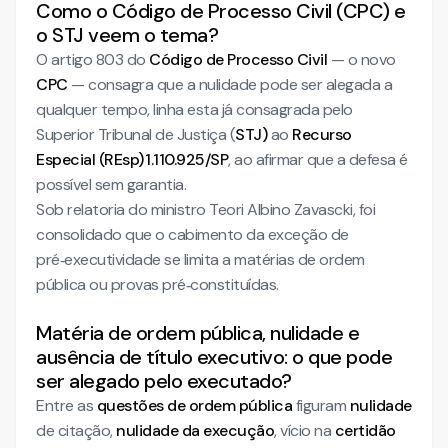
Como o Código de Processo Civil (CPC) e
o STJ veem o tema?
O artigo 803 do
Código de Processo Civil
— o novo
CPC
— consagra que a nulidade pode ser alegada a
qualquer tempo, linha esta já consagrada pelo
Superior Tribunal de Justiça (
STJ)
ao
Recurso
Especial (REsp) 1.110.925/SP
, ao afirmar que a defesa é
possível sem garantia.
Sob relatoria do ministro Teori Albino Zavascki, foi
consolidado que o cabimento da exceção de
pré‑executividade se limita a matérias de ordem
pública ou provas pré‑constituídas.
Matéria de ordem pública, nulidade e
ausência de título executivo: o que pode
ser alegado pelo executado?
Entre as
questões de ordem pública
figuram
nulidade
de citação,
nulidade da execução
, vício na
certidão