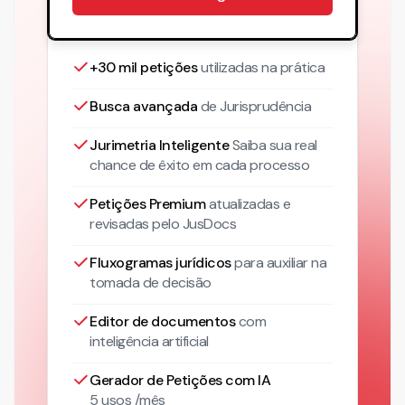
+30 mil petições
utilizadas na prática
Busca avançada
de Jurisprudência
Jurimetria Inteligente
Saiba sua real
chance de êxito em cada processo
Petições Premium
atualizadas
e
revisadas pelo JusDocs
Fluxogramas jurídicos
para auxiliar na
tomada de decisão
Editor de documentos
com
inteligência artificial
Gerador de Petições com IA
5 usos /mês