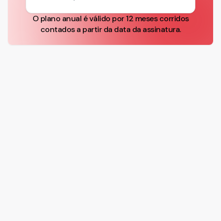
O plano anual é válido por 12 meses corridos
contados a partir da data da assinatura.