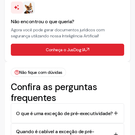
Não encontrou o que queria?
Agora você pode gerar documentos jurídicos com
segurança utilizando nossa Inteligência Artificial!
Conheça o JusDog IA
Não fique com dúvidas
Confira as perguntas
frequentes
O que é uma exceção de pré-executividade?
A exceção de pré-executividade é um
Quando é cabível a exceção de pré-
mecanismo jurídico que permite ao executado