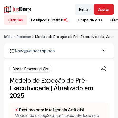
Entrar
Assinar
Petições
Inteligência Artificial
Jurisprudências
Flux
Início
Petições
Modelo de Exceção de Pré-Executividade | Atualizado em 2025
Navegue por tópicos
O que é a exceção de pré-executividade?
Direito Processual Civil
Simples petição ou embargos à execução: qual caminho
Modelo de Exceção de Pré-
seguir?
Executividade | Atualizado em
Quando a exceção é cabível no processo de execução
2025
fiscal?
Como o Código de Processo Civil (CPC) e o STJ veem o
Resumo com Inteligência Artificial
tema?
Modelo de exceção de pré-executividade que