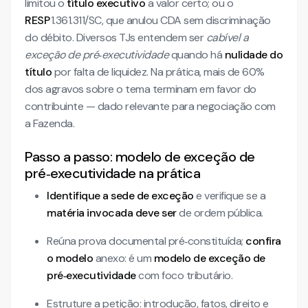
limitou o
título executivo
a valor certo; ou o
RESP
1.361.311/SC, que anulou CDA sem discriminação
do débito. Diversos TJs entendem ser
cabível a
exceção de pré‑executividade
quando há
nulidade do
título
por falta de liquidez. Na prática, mais de 60%
dos agravos sobre o tema terminam em favor do
contribuinte — dado relevante para negociação com
a Fazenda.
Passo a passo: modelo de exceção de
pré‑executividade na prática
Identifique a sede de exceção
e verifique se a
matéria invocada deve ser
de ordem pública.
Reúna prova documental pré‑constituída;
confira
o modelo
anexo: é um
modelo de exceção de
pré‑executividade
com foco tributário.
Estruture a petição: introdução, fatos, direito e