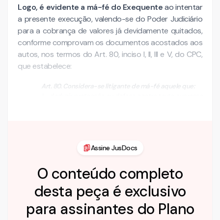
Logo, é evidente a má-fé do Exequente
ao intentar
a presente execução, valendo-se do Poder Judiciário
para a cobrança de valores já devidamente quitados,
conforme comprovam os documentos acostados aos
autos, nos termos do Art. 80, inciso I, II, III e V, do CPC,
que estabelece:
Art. 80. Considera-se litigante de má-fé aquele que:
I - deduzir pretensão ou defesa contra texto expresso
de lei ou fato …
Assine JusDocs
O conteúdo completo
desta peça é exclusivo
para assinantes do Plano