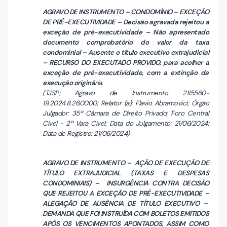
AGRAVO DE INSTRUMENTO – CONDOMÍNIO – EXCEÇÃO
DE PRÉ-EXECUTIVIDADE – Decisão agravada rejeitou a
exceção de pré-executividade – Não apresentado
documento comprobatório do valor da taxa
condominial – Ausente o título executivo extrajudicial
– RECURSO DO EXECUTADO PROVIDO, para acolher a
exceção de pré-executividade, com a extinção da
execução originá
ria.
(TJSP; Agravo de Instrumento 2115560-
19.2024.8.26.0000; Relator (a): Flavio Abramovici; Órgão
Julgador: 35ª Câmara de Direito Privado; Foro Central
Cível - 2ª Vara Cível; Data do Julgamento: 21/06/2024;
Data de Registro: 21/06/2024)
AGRAVO DE INSTRUMENTO – AÇÃO DE EXECUÇÃO DE
TÍTULO EXTRAJUDICIAL (TAXAS E DESPESAS
CONDOMINIAIS) – INSURGÊNCIA CONTRA DECISÃO
QUE REJEITOU A EXCEÇÃO DE PRÉ-EXECUTIVIDADE –
ALEGAÇÃO DE AUSÊNCIA DE TÍTULO EXECUTIVO –
DEMANDA QUE FOI INSTRUÍDA COM BOLETOS EMITIDOS
APÓS OS VENCIMENTOS APONTADOS, ASSIM COMO