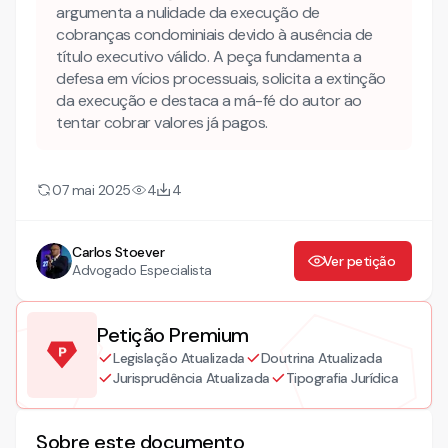
Matéria de ordem pública, nulidade e ausência de título
argumenta a nulidade da execução de
executivo: o que pode ser alegado pelo executado?
cobranças condominiais devido à ausência de
título executivo válido. A peça fundamenta a
Pressupostos processuais, condições da ação e outros
defesa em vícios processuais, solicita a extinção
requisitos essenciais
da execução e destaca a má-fé do autor ao
Penhora, redirecionamento nos autos da execução fiscal
tentar cobrar valores já pagos.
Jurisprudência, REsp e decisões dos Tribunais de Justiça
07 mai 2025
4
4
Passo a passo: modelo de exceção de pré‑executividade
na prática
Carlos Stoever
Extinção da execução e alternativas pós‑decisão
Ver petição
Advogado Especialista
Conheça também nossa INTELIGÊNCIA ARTIFICIAL!
EXCEÇÃO DE PRÉ-EXECUTIVIDADE
Petição Premium
Legislação Atualizada
Doutrina Atualizada
Jurisprudência Atualizada
Tipografia Jurídica
Sobre este documento