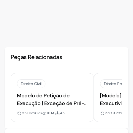
Peças Relacionadas
Direito Civil
Direito Processu
Modelo de Petição de
[Modelo] de 
Execução | Exceção de Pré-
Executividad
Executividade | 2026
de Título Exe
05 Fev 2026
1.8 Mil
45
27 Out 2021
13
Inexistente