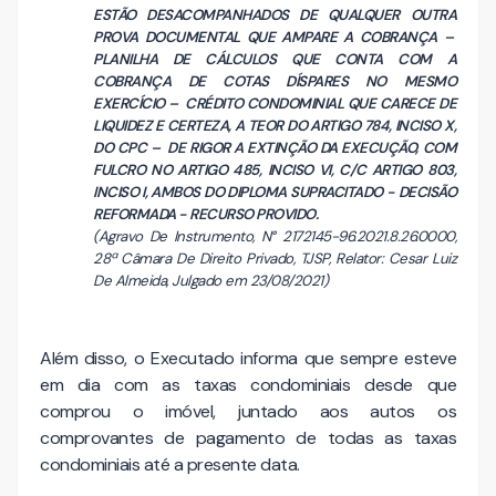
ESTÃO DESACOMPANHADOS DE QUALQUER OUTRA
PROVA DOCUMENTAL QUE AMPARE A COBRANÇA –
PLANILHA DE CÁLCULOS QUE CONTA COM A
COBRANÇA DE COTAS DÍSPARES NO MESMO
EXERCÍCIO – CRÉDITO CONDOMINIAL QUE CARECE DE
LIQUIDEZ E CERTEZA, A TEOR DO ARTIGO 784, INCISO X,
DO CPC – DE RIGOR A EXTINÇÃO DA EXECUÇÃO, COM
FULCRO NO ARTIGO 485, INCISO VI, C/C ARTIGO 803,
INCISO I, AMBOS DO DIPLOMA SUPRACITADO - DECISÃO
REFORMADA - RECURSO PROVIDO.
(Agravo De Instrumento, N° 2172145-96.2021.8.26.0000,
28ª Câmara De Direito Privado, TJSP, Relator: Cesar Luiz
De Almeida, Julgado em 23/08/2021)
Além disso, o Executado informa que sempre esteve
em dia com as taxas condominiais desde que
comprou o imóvel, juntado aos autos os
comprovantes de pagamento de todas as taxas
condominiais até a presente data.