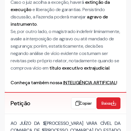
Caso o juiz acolha a exceção, haverá
extinção da
execução
e liberação de garantias. Persistindo
discussão, a Fazenda poderá manejar
agravo de
instrumento
.
Se, por outro lado, o magistrado indeferir liminarmente,
avalie a interposição de agravo ou até mandado de
segurança; porém, estatisticamente, decisões
negando análise de vício evidente costumam ser
revistas pelo próprio relator, notadamente quando se
comprova vício em
título executivo extrajudicial
.
Conheça também nossa
INTELIGÊNCIA ARTIFICIAL
!
Petição
Copiar
Baixar
AO JUÍZO DA $[PROCESSO_VARA] VARA CÍVEL DA
COMARCA DE $[PROCESSO_COMARCA] DO ESTADO