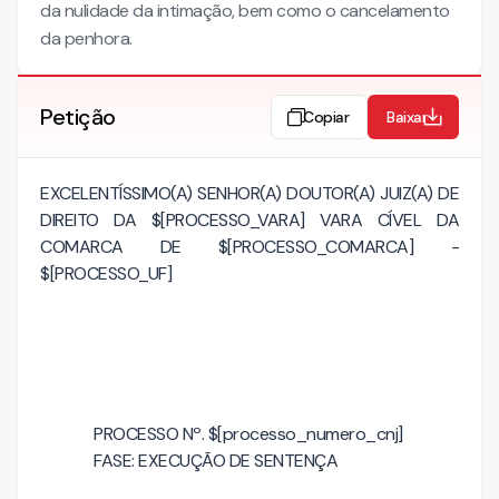
da nulidade da intimação, bem como o cancelamento
da penhora.
Petição
Copiar
Baixar
EXCELENTÍSSIMO(A) SENHOR(A) DOUTOR(A) JUIZ(A) DE
DIREITO DA $[PROCESSO_VARA] VARA CÍVEL DA
COMARCA DE $[PROCESSO_COMARCA] -
$[PROCESSO_UF]
PROCESSO Nº. $[processo_numero_cnj]
FASE: EXECUÇÃO DE SENTENÇA