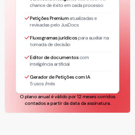
chance de êxito em cada processo
Petições Premium
atualizadas
e
revisadas pelo JusDocs
Fluxogramas jurídicos
para auxiliar na
tomada de decisão
Editor de documentos
com
inteligência artificial
Gerador de Petições com IA
5 usos /mês
O plano anual é válido por 12 meses corridos
contados a partir da data da assinatura.