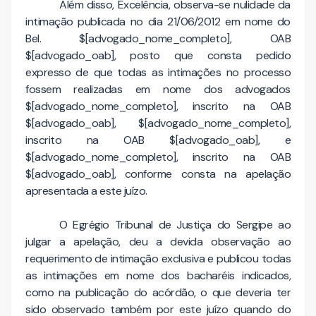
Além disso, Excelência, observa-se nulidade da
intimação publicada no dia 21/06/2012 em nome do
Bel. $[advogado_nome_completo], OAB
$[advogado_oab], posto que consta pedido
expresso de que todas as intimações no processo
fossem realizadas em nome dos advogados
$[advogado_nome_completo], inscrito na OAB
$[advogado_oab], $[advogado_nome_completo],
inscrito na OAB $[advogado_oab], e
$[advogado_nome_completo], inscrito na OAB
$[advogado_oab], conforme consta na apelação
apresentada a este juízo.
O Egrégio Tribunal de Justiça do Sergipe ao
julgar a apelação, deu a devida observação ao
requerimento de intimação exclusiva e publicou todas
as intimações em nome dos bacharéis indicados,
como na publicação do acórdão, o que deveria ter
sido observado também por este juízo quando do