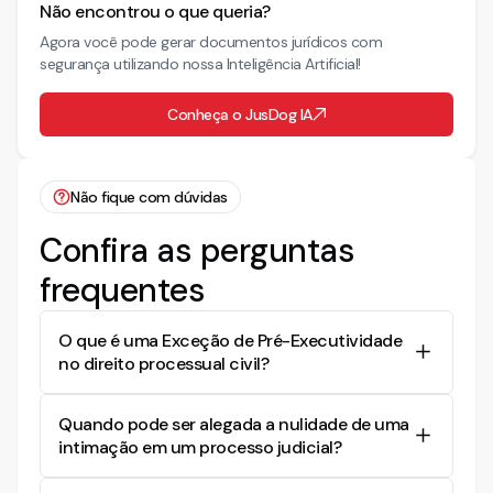
Não encontrou o que queria?
Agora você pode gerar documentos jurídicos com
segurança utilizando nossa Inteligência Artificial!
Conheça o JusDog IA
Não fique com dúvidas
Confira as perguntas
frequentes
O que é uma Exceção de Pré-Executividade
no direito processual civil?
A Exceção de Pré-Executividade é um
Quando pode ser alegada a nulidade de uma
instrumento jurídico utilizado na fase de
intimação em um processo judicial?
execução do processo, permitindo ao devedor
contestar a execução sem precisar garantir o
A nulidade de uma intimação pode ser alegada