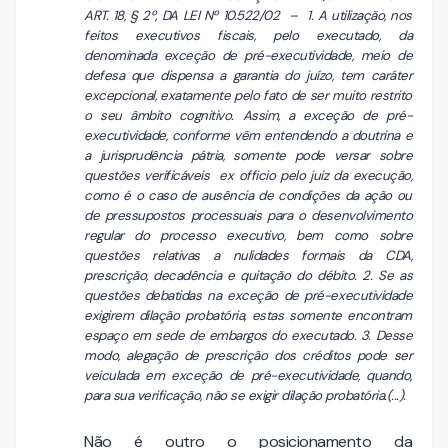
ART. 18, § 2º, DA LEI Nº 10.522/02 – 1. A utilização, nos
feitos executivos fiscais, pelo executado, da
denominada exceção de pré-executividade, meio de
defesa que dispensa a garantia do juízo, tem caráter
excepcional, exatamente pelo fato de ser muito restrito
o seu âmbito cognitivo. Assim, a exceção de pré-
executividade, conforme vêm entendendo a doutrina e
a jurisprudência pátria, somente pode versar sobre
questões verificáveis ex officio pelo juiz da execução,
como é o caso de ausência de condições da ação ou
de pressupostos processuais para o desenvolvimento
regular do processo executivo, bem como sobre
questões relativas a nulidades formais da CDA,
prescrição, decadência e quitação do débito. 2. Se as
questões debatidas na exceção de pré-executividade
exigirem dilação probatória, estas somente encontram
espaço em sede de embargos do executado. 3. Desse
modo, alegação de prescrição dos créditos pode ser
veiculada em exceção de pré-executividade, quando,
para sua verificação, não se exigir dilação probatória.(...).
Não é outro o posicionamento da