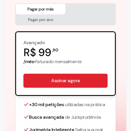
Pagar por mês
Pagar por ano
Avançado
R$
99
,
90
/mês
•
Faturado
mensalmente
Assinar agora
+30 mil petições
utilizadas na prática
Busca avançada
de Jurisprudência
Jurimetria Inteligente
Saiba sua real