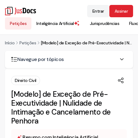
Entrar
Assinar
Petições
Inteligência Artificial
Jurisprudências
Flux
Início
Petições
[Modelo] de Exceção de Pré-Executividade | Nulidade de Intimação e Cancelamento de Penhora
Navegue por tópicos
EXCEÇÃO DE PRÉ-EXECUTIVIDADE
Direito Civil
1. DAS PUBLICAÇÕES E INTIMAÇÕES
[Modelo] de Exceção de Pré-
Executividade | Nulidade de
2. SÍNTESE DA DEMANDA
Intimação e Cancelamento de
2. DO CABIMENTO DA PRESENTE MEDIDA DE EXCEÇÃO
Penhora
3. DA MANIFESTA QUITAÇÃO DA CONDENAÇÃO E DO
CONSEGUINTE EXCESSO DE EXECUÇÃO
Resumo com Inteligência Artificial