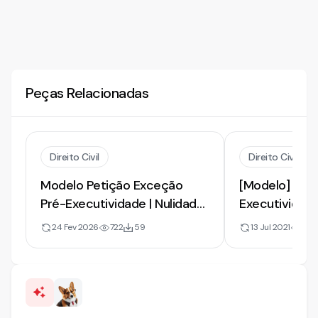
Peças Relacionadas
Direito Civil
Direito Civil
Modelo Petição Exceção
[Modelo] de 
Pré-Executividade | Nulidade
Executividade
de Citação | 2026
Excesso de 
24 Fev 2026
722
59
13 Jul 2021
103
Contrato