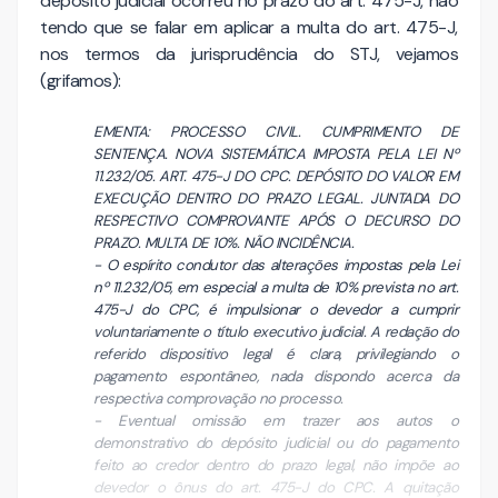
depósito judicial ocorreu no prazo do art. 475-J, não
tendo que se falar em aplicar a multa do art. 475-J,
nos termos da jurisprudência do STJ, vejamos
(grifamos):
EMENTA: PROCESSO CIVIL. CUMPRIMENTO DE
SENTENÇA. NOVA SISTEMÁTICA IMPOSTA PELA LEI Nº
11.232/05. ART. 475-J DO CPC. DEPÓSITO DO VALOR EM
EXECUÇÃO DENTRO DO PRAZO LEGAL. JUNTADA DO
RESPECTIVO COMPROVANTE APÓS O DECURSO DO
PRAZO. MULTA DE 10%. NÃO INCIDÊNCIA.
- O espírito condutor das alterações impostas pela Lei
nº 11.232/05, em especial a multa de 10% prevista no art.
475-J do CPC, é impulsionar o devedor a cumprir
voluntariamente o título executivo judicial. A redação do
referido dispositivo legal é clara, privilegiando o
pagamento espontâneo, nada dispondo acerca da
respectiva comprovação no processo.
- Eventual omissão em trazer aos autos o
demonstrativo do depósito judicial ou do pagamento
feito ao credor dentro do prazo legal, não impõe ao
devedor o ônus do art. 475-J do CPC. A quitação