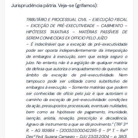
Jurisprudência pátria. Veja-se (grifamos):
TRIBUTÁRIO E PROCESSUAL CIVIL – EXECUÇÃO FISCAL
– EXCEÇÃO DE PRÉ-EXECUTIVIDADE – CABIMENTO –
HIPÓTESES TAXATIVAS – MATÉRIAS PASSÍVEIS DE
SEREM CONHECIDAS EX OFFICIO PELO JUÍZO
– É indeclinável que a exceção de pré-executividade
pode ser oposta independentemente da interposição
de embargos à execução, sem que esteja seguro o
juízo. No entanto, não é a argüição de qualquer matéria
de defesa que autoriza o enquadramento da questão no
âmbito da exceção de pré-executividade. Nem
tampouco pode ser utilizada como substitutivo de
embargos à execução. – Somente matérias que podem
ser conhecidas de ofício pelo juiz é que autorizam o
caminho da exceção de pré-executividade: condições
da ação, pressupostos processuais, eventuais nulidades,
bem como as hipóteses de pagamento, imunidade,
isenção, anistia, novação, prescrição e decadência.
Agravo de instrumento a que se dá provimento.” (TRF 3ª
R. – AG 183664 – (2003.03.00.042295-1) – 5ª T. – Relª
Desª Fed. Suzana Camargo – DJU 23.03.2004 – p. 380).