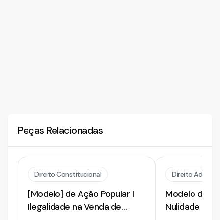
Peças Relacionadas
Direito Constitucional
Direito Adminis
[Modelo] de Ação Popular |
Modelo de Aç
Ilegalidade na Venda de
Nulidade de E
Lotes Urbanos pelo Município
Concorrência