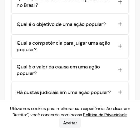
no Brasil?
Qualquer cidadão brasileiro pode ingressar com
uma ação popular, desde que comprove ser um
Qual é o objetivo de uma ação popular?
cidadão em pleno gozo de seus direitos políticos,
o que pode ser comprovado com um título de
A ação popular é destinada a tutelar bens e
Qual a competência para julgar uma ação
eleitor válido.
valores do interesse coletivo, como o meio
popular?
ambiente, o patrimônio público, a moralidade
administrativa e os direitos políticos.
A competência depende do vínculo funcional de
Qual é o valor da causa em uma ação
quem praticou o ato impugnado. Atos de
popular?
entidades estaduais ou municipais são julgados
na Justiça Estadual, enquanto atos de
O valor da causa será proporcional ao benefício
autoridades ou entidades federais são julgados
econômico que se busca obter. Se não for
Há custas judiciais em uma ação popular?
na Justiça Federal.
possível determinar um valor exato, pode-se
atribuir um valor estimativo ou usar o valor de
Não há custas judiciais e honorários advocatícios
Utilizamos cookies para melhorar sua experiência. Ao clicar em
alçada na Justiça Estadual.
na ação popular, salvo se for comprovada má-fé
A ação popular tem sucumbência?
"Aceitar", você concorda com nossa
Política de Privacidade
.
do autor, o que pode levar à revogação da
Aceitar
isenção e aplicação de multa processual.
O autor não responde por honorários
Ainda com dúvidas?
Entre em contato com nossa
advocatícios, custas ou encargos processuais se
equipe de especialistas.
a ação for improcedente, exceto em caso de má-