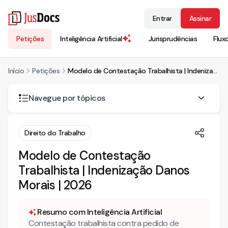
Entrar
Assinar
Petições
Inteligência Artificial
Jurisprudências
Flux
Início
Petições
Modelo de Contestação Trabalhista | Indenização Danos Morais | 2026
Navegue por tópicos
O que abordar na contestação trabalhista?
Direito do Trabalho
Estrutura de uma contestação trabalhista
Modelo de Contestação
Narrativa dos fatos
Trabalhista | Indenização Danos
Preliminares
Morais | 2026
Mérito
O que argumentar na contestação trabalhista?
Resumo com Inteligência Artificial
Ausência de Vínculo Empregatício
Contestação trabalhista contra pedido de