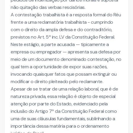
III. IMPUGNAÇÃO DA JUSTIÇA GRATUITA
não quitação das verbas rescisórias.
IV. DA SÍNTESE DAS ALEGAÇÕES DO RECLAMANTE PARA
A contestação trabalhista é a resposta formal do Réu
PROMOVER A DEMANDA E REQUERER EM JUÍZO
frente a uma reclamatória trabalhista - cumprindo
com o direito da ampla defesa e do contraditório,
V. DO MÉRITO
previstos no Art. 5º inc. LV da Constituição Federal.
a) DAS CONVERSAS DO APLICATIVO WHATSAPP. DA
PROVA UNILATERAL
Neste estágio, a parte acusada — tipicamente a
empresa ou empregador — apresenta sua defesa por
meio de um documento denominado contestação, no
qual tem a oportunidade de expor suas razões,
invocando quaisquer fatos que possam extinguir ou
modificar o direito pleiteado pelo reclamante.
Apesar de se tratar de uma relação laboral, que é de
natureza privada, essa relação é objeto de especial
atenção por parte do Estado, evidenciado pela
inclusão do Artigo 7º da Constituição Federal como
uma de suas cláusulas fundamentais, sublinhando a
importância dessa matéria para o ordenamento