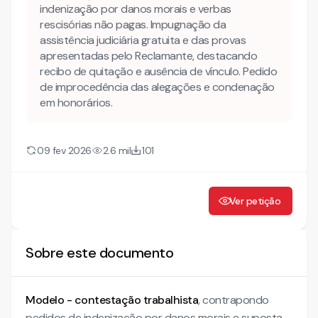
Pagamentos Efetuados Adequadamente
indenização por danos morais e verbas
Conformidade com Convenções Coletivas de Trabalho
rescisórias não pagas. Impugnação da
assistência judiciária gratuita e das provas
Observância das Normas de Segurança do Trabalho
apresentadas pelo Reclamante, destacando
Gestão de Horas Extras e da Jornada de Trabalho
recibo de quitação e ausência de vínculo. Pedido
Dispensa por Justa Causa
de improcedência das alegações e condenação
Defesa Contra Acusações de Assédio Moral
em honorários.
Questões Processuais Preliminares
Qual o prazo para apresentar a contestação trabalhista?
09 fev 2026
2.6 mil
101
Conclusão
Mais conhecimento sobre processo do trabalho
Ver petição
Conheça também nossa INTELIGÊNCIA ARTIFICIAL!
CONTESTAÇÃO
Sobre este documento
I. DA AUTUAÇÃO E DAS PUBLICAÇÕES
II. DA TEMPESTIVIDADE
Modelo - contestação trabalhista
, contrapondo
pedidos de indenização por danos morais e suposta