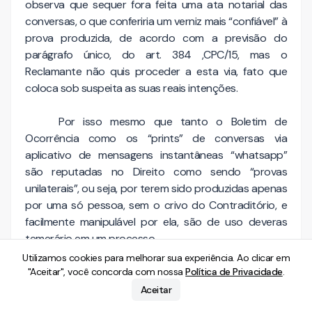
observa que sequer fora feita uma ata notarial das
conversas, o que conferiria um verniz mais “confiável” à
prova produzida, de acordo com a previsão do
parágrafo único, do art. 384 ,CPC/15, mas o
Reclamante não quis proceder a esta via, fato que
coloca sob suspeita as suas reais intenções.
Por isso mesmo que tanto o Boletim de
Ocorrência como os “prints” de conversas via
aplicativo de mensagens instantâneas “whatsapp”
são reputadas no Direito como sendo “provas
unilaterais”, ou seja, por terem sido produzidas apenas
por uma só pessoa, sem o crivo do Contraditório, e
facilmente manipulável por ela, são de uso deveras
temerário em um processo.
Utilizamos cookies para melhorar sua experiência. Ao clicar em
Nesse sentido, vale ressaltar o entendimento
"Aceitar", você concorda com nossa
Política de Privacidade
.
jurisprudencial firmado em recente julgamento
Aceitar
realizado no Tribunal de Justiça do Estado de Minas