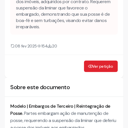
EMBARGOS DE TERCEIRO C/C PEDIDO DE TUTELA DE
dos imóveis, adquiridos por contrato. Requerem
URGÊNCIA,
suspensão da liminar que favorece o
embargado, demonstrando que sua posse é de
1. FATOS
boa-fé e sem turbações, visando evitar danos
irreparáveis.
2. TUTELA DE URGÊNCIA
08 fev 2025
154
20
Ver petição
Sobre este documento
Modelo | Embargos de Terceiro | Reintegração de
Posse.
Partes embargam ação de manutenção de
posse, requerendo a suspensão da liminar que deferiu
a posse dos imóveis aos embargados.