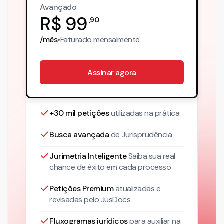
Avançado
R$
99
,
90
/mês
•
Faturado
mensalmente
Assinar agora
+30 mil petições
utilizadas na prática
Busca avançada
de Jurisprudência
Jurimetria Inteligente
Saiba sua real
chance de êxito em cada processo
Petições Premium
atualizadas
e
revisadas pelo JusDocs
Fluxogramas jurídicos
para auxiliar na