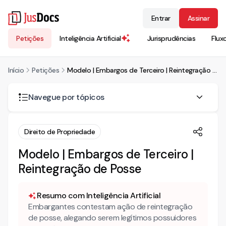
Entrar
Assinar
Petições
Inteligência Artificial
Jurisprudências
Flux
Início
Petições
Modelo | Embargos de Terceiro | Reintegração de Posse
Navegue por tópicos
Quando os embargos de terceiro podem ser utilizados
Direito de Propriedade
para defender a posse?
Modelo | Embargos de Terceiro |
Como funciona a admissibilidade dos embargos de
terceiro em uma ação de execução?
Reintegração de Posse
Mais conteúdo jurídico
Resumo com Inteligência Artificial
Conheça também nossa INTELIGÊNCIA ARTIFICIAL, para
Embargantes contestam ação de reintegração
dar todo o suporte necessário ao advogado!
de posse, alegando serem legítimos possuidores