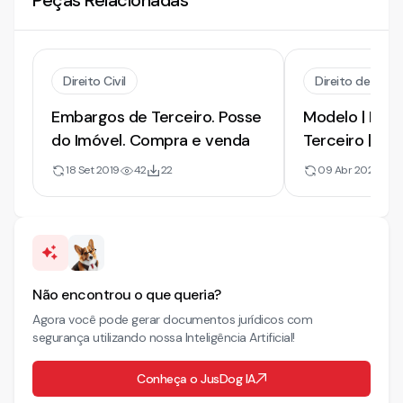
Peças Relacionadas
Direito Civil
Direito de Prop
Embargos de Terceiro. Posse
Modelo | Emb
do Imóvel. Compra e venda
Terceiro | Usu
na Posse
18 Set 2019
42
22
09 Abr 2025
1
Não encontrou o que queria?
Agora você pode gerar documentos jurídicos com
segurança utilizando nossa Inteligência Artificial!
Conheça o JusDog IA