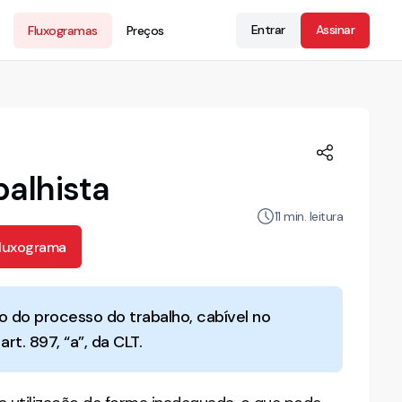
Entrar
Assinar
Fluxogramas
Preços
balhista
11
min. leitura
Fluxograma
o do processo do trabalho, cabível no
t. 897, “a”, da CLT.