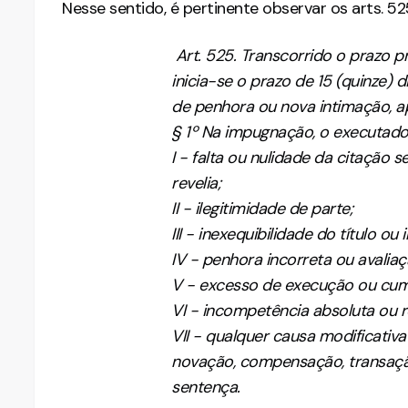
Nesse sentido, é pertinente observar os arts. 5
Art. 525. Transcorrido o prazo p
inicia-se o prazo de 15 (quinze)
de penhora ou nova intimação, a
§ 1º Na impugnação, o executado
I - falta ou nulidade da citação 
revelia;
II - ilegitimidade de parte;
III - inexequibilidade do título ou
IV - penhora incorreta ou avalia
V - excesso de execução ou cum
VI - incompetência absoluta ou r
VII - qualquer causa modificativ
novação, compensação, transaçã
sentença.