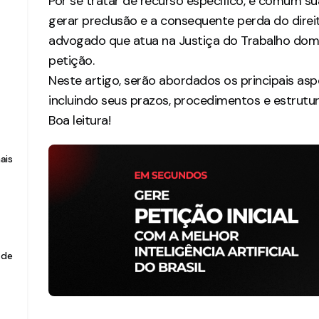
Por se tratar de recurso específico, é comum s
gerar preclusão e a consequente perda do direi
advogado que atua na Justiça do Trabalho domi
petição.
Neste artigo, serão abordados os principais as
incluindo seus prazos, procedimentos e estrut
Boa leitura!
ais
 de