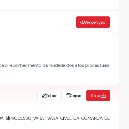
Ver petição
usca o reconhecimento da nulidade dos atos processuais
Editar
Copiar
Baixar
 DA $[PROCESSO_VARA] VARA CÍVEL DA COMARCA DE