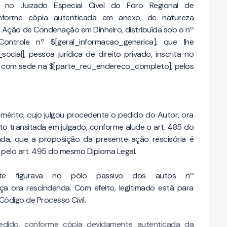
 no Juizado Especial Cível do Foro Regional de
nforme cópia autenticada em anexo, de natureza
 Ação de Condenação em Dinheiro, distribuída sob o nº
ontrole nº $[geral_informacao_generica], que lhe
cial], pessoa jurídica de direito privado, inscrita no
, com sede na $[parte_reu_endereco_completo], pelos
e mérito, cujo julgou procedente o pedido do Autor, ora
to transitada em julgado, conforme alude o art. 485 do
ainda, que a proposição da presente ação rescisória é
 pelo art. 495 do mesmo Diploma Legal.
nte figurava no pólo passivo dos autos nº
nça ora rescindenda. Com efeito, legitimado está para
Código de Processo Civil.
edido, conforme cópia devidamente autenticada da