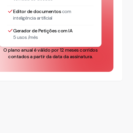
Editor de documentos
com
inteligência artificial
Gerador de Petições com IA
5 usos /mês
O plano anual é válido por 12 meses corridos
contados a partir da data da assinatura.