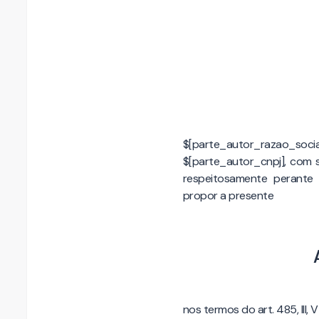
$[parte_autor_razao_social],
$[parte_autor_cnpj], com 
respeitosamente perante V
propor a presente
nos termos do art. 485, III, 