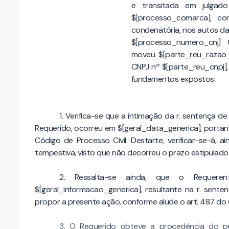
e transitada em julgado
$[processo_comarca], co
condenatória, nos autos da
$[processo_numero_cnj] C
moveu $[parte_reu_razao_so
CNPJ nº $[parte_reu_cnpj]
fundamentos expostos:
1. Verifica-se que a intimação da r. sentença d
Requerido, ocorreu em $[geral_data_generica], portan
Código de Processo Civil. Destarte, verificar-se-á, 
tempestiva, visto que não decorreu o prazo estipulado
2. Ressalta-se ainda, que o Requere
$[geral_informacao_generica]
, resultante na r. sente
propor a presente ação, conforme alude o art. 487 do 
3. O Requerido obteve a procedência do p