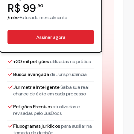
R$
99
,
90
/mês
•
Faturado
mensalmente
Assinar agora
+30 mil petições
utilizadas na prática
Busca avançada
de Jurisprudência
Jurimetria Inteligente
Saiba sua real
chance de êxito em cada processo
Petições Premium
atualizadas
e
revisadas pelo JusDocs
Fluxogramas jurídicos
para auxiliar na
tomada de decisão