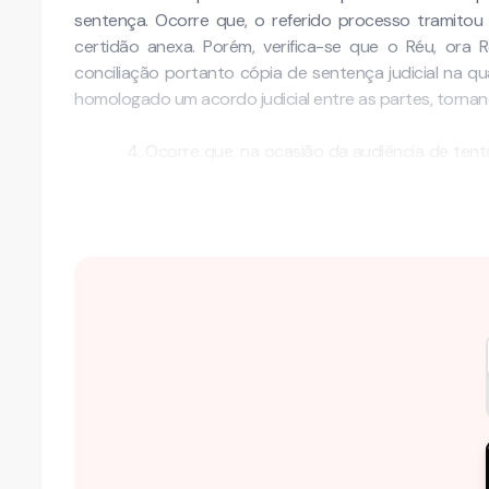
sentença. Ocorre que, o referido processo tramitou
certidão anexa. Porém, verifica-se que o Réu, ora
conciliação portanto cópia de sentença judicial na 
homologado um acordo judicial entre as partes, torna
4. Ocorre que, na ocasião da audiência de tent
munido da documentação da empresa. Porém, se prop