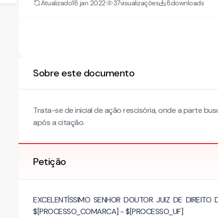
Atualizado
visualizações
downloads
18 jan 2022
37
8
Sobre este documento
Trata-se de inicial de ação rescisória, onde a parte b
após a citação.
Petição
EXCELENTÍSSIMO SENHOR DOUTOR JUIZ DE DIREITO
$[PROCESSO_COMARCA] - $[PROCESSO_UF]