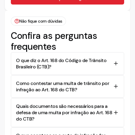
Não fique com dúvidas
Confira as perguntas
frequentes
O que diz o Art. 168 do Código de Trânsito
Brasileiro (CTB)?
O Art. 168 do CTB estabelece que transportar
Como contestar uma multa de trânsito por
crianças em veículos sem observar as normas de
infração ao Art. 168 do CTB?
segurança, como o uso de assento elevado ou
cadeirinha no banco de trás, é uma infração de
Para contestar uma multa por infração ao Art.
trânsito grave.
Quais documentos são necessários para a
168 do CTB, você pode argumentar que o
defesa de uma multa por infração ao Art. 168
condutor só tem filhos em idade que não
do CTB?
requerem o uso de assento elevado ou
cadeirinha, comprovando isso com documentos
Para a defesa de uma multa de trânsito por
de identidade ou certidões de nascimento.