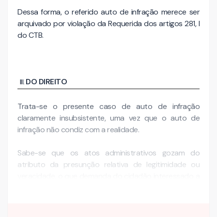
Dessa forma, o referido auto de infração merece ser
arquivado por violação da Requerida dos artigos 281, I
do CTB.
DO DIREITO
Trata-se o presente caso de auto de infração
claramente insubsistente, uma vez que o auto de
infração não condiz com a realidade.
Sabe-se que os atos administrativos gozam do
atributo da presunção relativa de legitimidade ou
veracidade, o que demanda do cidadão interessado a
prova da ilegalidade do ato questionado.