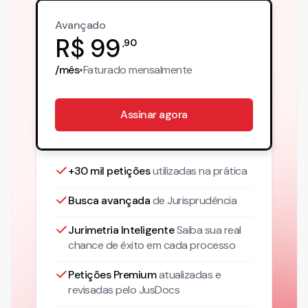
Avançado
R$
99
,
90
/mês
•
Faturado
mensalmente
Assinar agora
+30 mil petições
utilizadas na prática
Busca avançada
de Jurisprudência
Jurimetria Inteligente
Saiba sua real
chance de êxito em cada processo
Petições Premium
atualizadas
e
revisadas pelo JusDocs