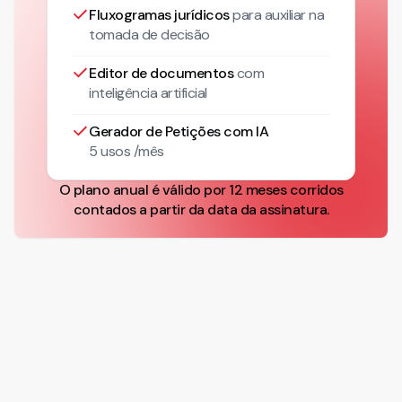
Fluxogramas jurídicos
para auxiliar na
tomada de decisão
Editor de documentos
com
inteligência artificial
Gerador de Petições com IA
5 usos /mês
O plano anual é válido por 12 meses corridos
contados a partir da data da assinatura.