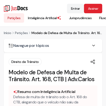
Entrar
Assinar
Petições
Inteligência Artificial
Jurisprudências
Flux
Início
Petições
Modelo de Defesa de Multa de Trânsito. Art. 168, CTB | Adv.Carlos
Navegue por tópicos
O que diz o Art. 168 do CTB?
Direito de Trânsito
Como fazer a defesa da multa de trânsito aplicada pelo
Modelo de Defesa de Multa de
Art. 168 do CTB?
Trânsito. Art. 168, CTB | Adv.Carlos
Resumo com Inteligência Artificial
Defesa de multa de trânsito sob o Art. 168 do
CTB, alegando que o veículo não saiu da