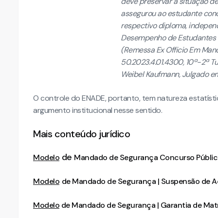
deve preservar a situação de 
assegurou ao estudante concl
respectivo diploma, indepen
Desempenho de Estudantes -
(Remessa Ex Officio Em Man
50.2023.4.01.4300, 10ª-2ª Tu
Weibel Kaufmann, Julgado e
O controle do ENADE, portanto, tem natureza estatístic
argumento institucional nesse sentido.
Mais conteúdo jurídico
de
Modelo
Mandado de Segurança Concurso Públi
Modelo
de Mandado de Segurança | Suspensão de Açã
Modelo
de Mandado de Segurança | Garantia de Matr