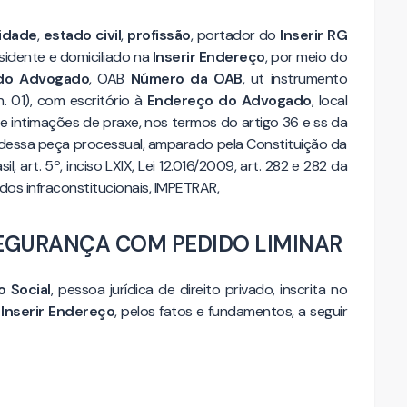
lidade
,
estado civil
,
profissão
, portador do
Inserir RG
esidente e domiciliado na
Inserir Endereço
, por meio do
do Advogado
, OAB
Número da OAB
, ut instrumento
n. 01), com escritório à
Endereço do Advogado
, local
e intimações de praxe, nos termos do artigo 36 e ss da
 dessa peça processual, amparado pela Constituição da
l, art. 5º, inciso LXIX, Lei 12.016/2009, art. 282 e 282 da
dos infraconstitucionais, IMPETRAR,
EGURANÇA COM PEDIDO LIMINAR
o Social
, pessoa jurídica de direito privado, inscrita no
a
Inserir Endereço
, pelos fatos e fundamentos, a seguir