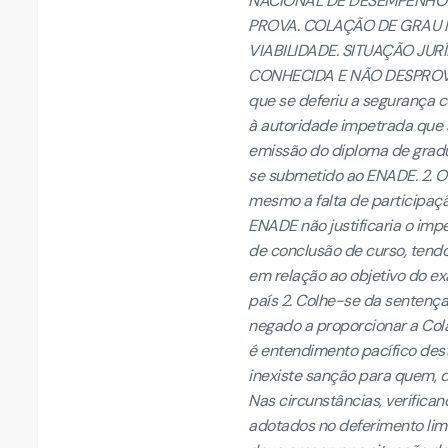
NACIONAL DE DESEMPENHO 
PROVA. COLAÇÃO DE GRAU 
VIABILIDADE. SITUAÇÃO JU
CONHECIDA E NÃO DESPROVIDA
que se deferiu a segurança 
à autoridade impetrada que 
emissão do diploma de gradu
se submetido ao ENADE. 2. O
mesmo a falta de participa
ENADE não justificaria o im
de conclusão de curso, tend
em relação ao objetivo do ex
país 2. Colhe-se da sentença 
negado a proporcionar a Col
é entendimento pacífico dest
inexiste sanção para quem, de
Nas circunstâncias, verific
adotados no deferimento limi