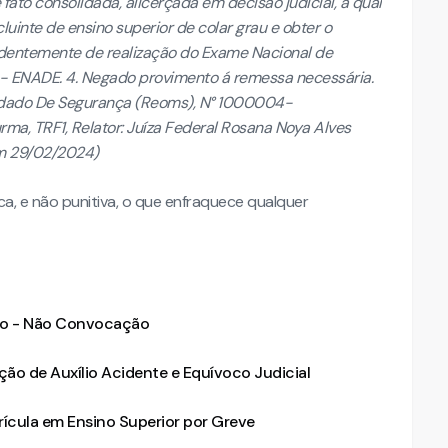
fato consolidada, alicerçada em decisão judicial, a qual
uinte de ensino superior de colar grau e obter o
dentemente de realização do Exame Nacional de
 ENADE. 4. Negado provimento á remessa necessária.
dado De Segurança (Reoms), N° 1000004-
rma, TRF1, Relator: Juíza Federal Rosana Noya Alves
m 29/02/2024)
a, e não punitiva, o que enfraquece qualquer
co - Não Convocação
o de Auxílio Acidente e Equívoco Judicial
ícula em Ensino Superior por Greve