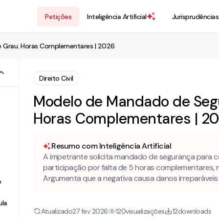
Petições
Inteligência Artificial
Jurisprudências
e Grau. Horas Complementares | 2026
Direito Civil
Modelo de Mandado de Segu
Horas Complementares | 2
Resumo com Inteligência Artificial
A impetrante solicita mandado de segurança para co
participação por falta de 5 horas complementares
Argumenta que a negativa causa danos irreparáveis e 
o
ula
Atualizado
visualizações
downloads
27 fev 2026
120
12