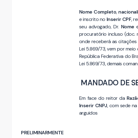
Nome Completo
,
naciona
e inscrito no
Inserir CPF
, r
seu advogado, Dr.
Nome 
procuratório incluso (doc. 
onde receberá as citações 
Lei 5.869/73, vem por meio
República Federativa do Brasi
Lei 5.869/73, demais coman
MANDADO DE S
Em face do reitor da
Razã
Inserir CNPJ
, com sede n
arguidos
PRELIMINARMENTE