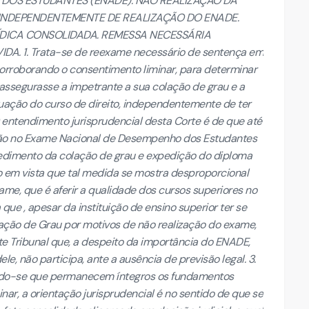
DOS ESTUDANTES (ENADE). NÃO REALIZAÇÃO DA
INDEPENDENTEMENTE DE REALIZAÇÃO DO ENADE.
RÍDICA CONSOLIDADA. REMESSA NECESSÁRIA
. 1. Trata-se de reexame necessário de sentença em
corroborando o consentimento liminar, para determinar
assegurasse a impetrante a sua colação de grau e a
ação do curso de direito, independentemente de ter
 entendimento jurisprudencial desta Corte é de que até
ção no Exame Nacional de Desempenho dos Estudantes
pedimento da colação de grau e expedição do diploma
o em vista que tal medida se mostra desproporcional
ame, que é aferir a qualidade dos cursos superiores no
que , apesar da instituição de ensino superior ter se
ação de Grau por motivos de não realização do exame,
e Tribunal que, a despeito da importância do ENADE,
le, não participa, ante a ausência de previsão legal. 3.
ando-se que permanecem íntegros os fundamentos
nar, a orientação jurisprudencial é no sentido de que se