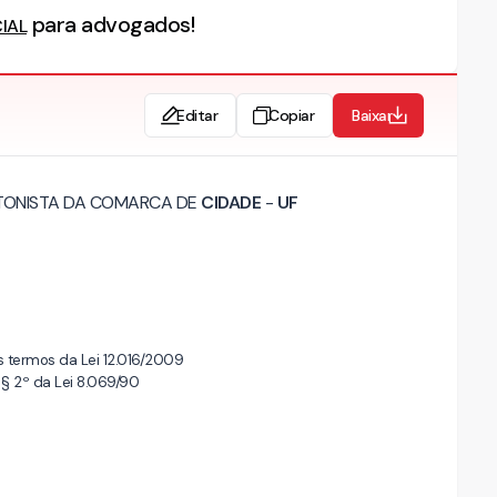
para advogados!
CIAL
Editar
Copiar
Baixar
LATONISTA DA COMARCA DE
CIDADE
-
UF
 termos da Lei 12.016/2009
, § 2º da Lei 8.069/90