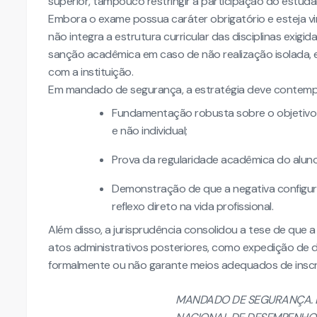
superior, tampouco restringir a participação do estud
Embora o exame possua caráter obrigatório e esteja vinc
não integra a estrutura curricular das disciplinas exigi
sanção acadêmica em caso de não realização isolada, 
com a instituição.
Em mandado de segurança, a estratégia deve contempl
Fundamentação robusta sobre o objetivo 
e não individual;
Prova da regularidade acadêmica do aluno
Demonstração de que a negativa configura 
reflexo direto na vida profissional.
Além disso, a jurisprudência consolidou a tese de que
atos administrativos posteriores, como expedição de di
formalmente ou não garante meios adequados de inscr
MANDADO DE SEGURANÇA. E