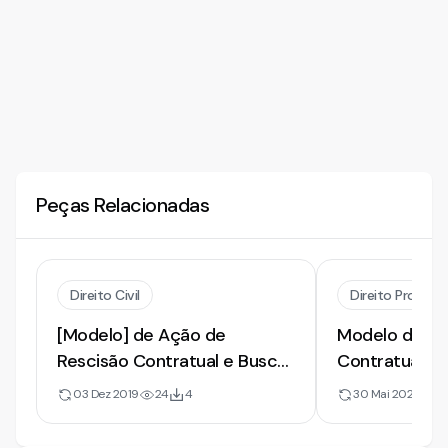
Peças Relacionadas
Direito Civil
Direito Processu
[Modelo] de Ação de
Modelo de Inic
Rescisão Contratual e Busca
Contratual. B
e Apreensão de Veículo |
Apreensão
03 Dez 2019
24
4
30 Mai 2022
1
Inadimplemento e Cheques
Devolvidos