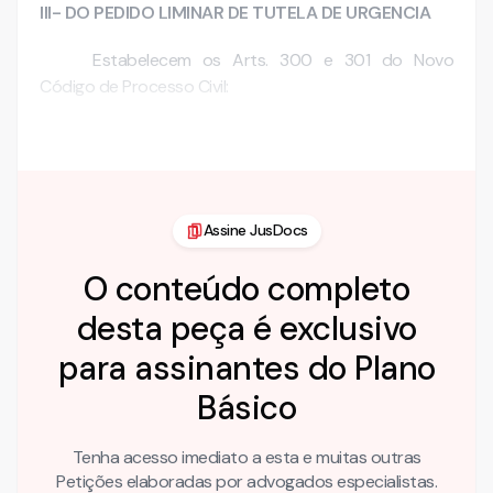
III- DO PEDIDO LIMINAR DE TUTELA DE URGENCIA
Estabelecem os Arts. 300 e 301 do Novo
Código de Processo Civil:
Art. 300. A tutela de urgência será …
Assine JusDocs
O conteúdo completo
desta peça é exclusivo
para assinantes do Plano
Básico
Tenha acesso imediato a esta e muitas outras
Petições elaboradas por advogados especialistas.