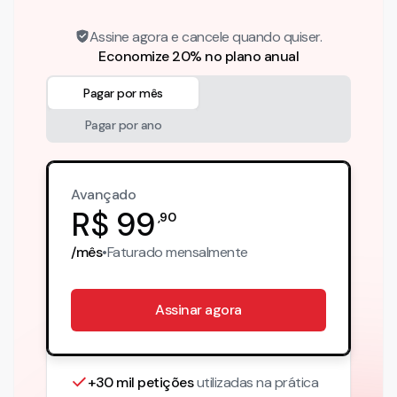
Assine agora e cancele quando quiser.
Economize 20% no plano anual
Pagar por mês
Pagar por ano
Avançado
R$
99
,
90
/mês
•
Faturado
mensalmente
Assinar agora
+30 mil petições
utilizadas na prática