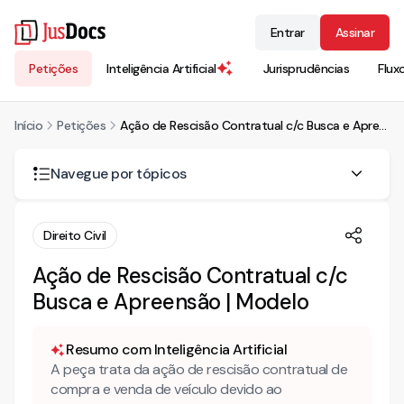
Entrar
Assinar
Petições
Inteligência Artificial
Jurisprudências
Flux
Início
Petições
Ação de Rescisão Contratual c/c Busca e Apreensão | Modelo
Navegue por tópicos
Quais são os fundamentos para a rescisão do negócio
Direito Civil
jurídico de compra e venda de veículo por inadimplemento?
Ação de Rescisão Contratual c/c
Mais modelos jurídicos
Busca e Apreensão | Modelo
Conheça também nossa INTELIGÊNCIA ARTIFICIAL, para
dar todo o suporte necessário ao advogado!
Resumo com Inteligência Artificial
AÇÃO DE RESCISÃO DE CONTRATO DE COMPRA E VENDA
A peça trata da ação de rescisão contratual de
COM RESERVA DE DOMÍNIO, CUMULADA COM BUSCA,
APREENSÃO E DEPÓSITO COM PEDIDO LIMINAR DE TUTELA
compra e venda de veículo devido ao