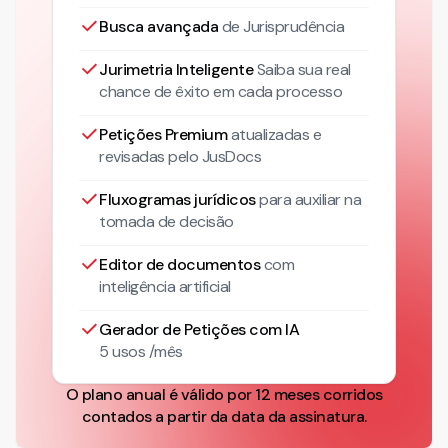
Busca avançada
de Jurisprudência
Jurimetria Inteligente
Saiba sua real
chance de êxito em cada processo
Petições Premium
atualizadas
e
revisadas pelo JusDocs
Fluxogramas jurídicos
para auxiliar na
tomada de decisão
Editor de documentos
com
inteligência artificial
Gerador de Petições com IA
5 usos /mês
O plano anual é válido por 12 meses corridos
contados a partir da data da assinatura.