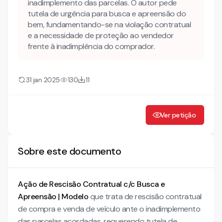
DE URGENCIA
inadimplemento das parcelas. O autor pede
tutela de urgência para busca e apreensão do
I- DOS FATOS
bem, fundamentando-se na violação contratual
e a necessidade de proteção ao vendedor
II- DO DIREITO
frente à inadimplência do comprador.
III- DO PEDIDO LIMINAR DE TUTELA DE URGENCIA
31 jan 2025
130
11
Ver petição
Sobre este documento
Ação de Rescisão Contratual c/c Busca e
Apreensão | Modelo
que trata de rescisão contratual
de compra e venda de veículo ante o inadimplemento
das parcelas acordadas, requerendo tutela de