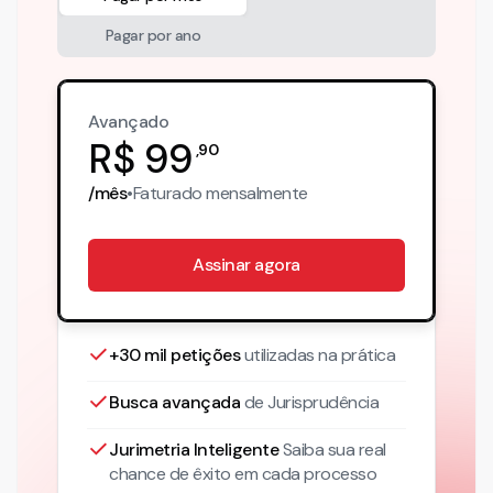
Pagar por ano
Avançado
R$
99
,
90
/mês
•
Faturado
mensalmente
Assinar agora
+30 mil petições
utilizadas na prática
Busca avançada
de Jurisprudência
Jurimetria Inteligente
Saiba sua real
chance de êxito em cada processo