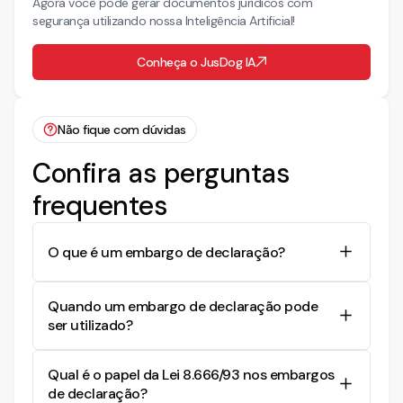
Agora você pode gerar documentos jurídicos com
segurança utilizando nossa Inteligência Artificial!
Conheça o JusDog IA
Não fique com dúvidas
Confira as perguntas
frequentes
O que é um embargo de declaração?
Um embargo de declaração é um recurso
Quando um embargo de declaração pode
utilizado para solicitar ao juiz que esclareça ou
ser utilizado?
corrija uma decisão judicial que contenha alguma
contradição, omissão ou obscuridade.
O embargo de declaração pode ser utilizado
Qual é o papel da Lei 8.666/93 nos embargos
quando há obscuridade, contradição ou omissão
de declaração?
em uma sentença judicial, permitindo que o juiz