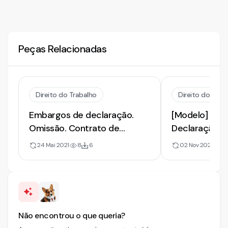
Peças Relacionadas
Direito do Trabalho
Direito do Trab
Embargos de declaração.
[Modelo] de 
Omissão. Contrato de
Declaração |
trabalho
Contradição
24 Mai 2021
8
6
02 Nov 2021
14
Trabalhista
Não encontrou o que queria?