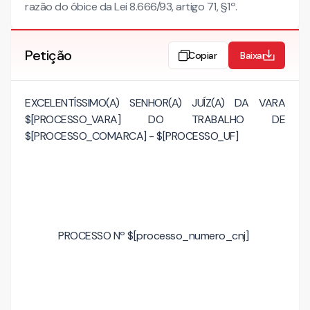
razão do óbice da Lei 8.666/93, artigo 71, §1º.
Petição
Copiar
Baixar
EXCELENTÍSSIMO(A) SENHOR(A) JUÍZ(A) DA VARA
$[PROCESSO_VARA] DO TRABALHO DE
$[PROCESSO_COMARCA] - $[PROCESSO_UF]
PROCESSO Nº $[processo_numero_cnj]