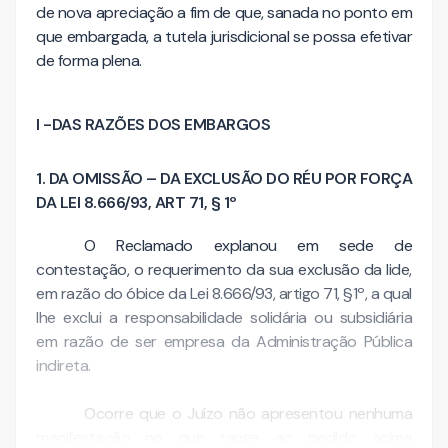
de nova apreciação a fim de que, sanada no ponto em
que embargada, a tutela jurisdicional se possa efetivar
de forma plena.
I -DAS RAZÕES DOS EMBARGOS
1. DA OMISSÃO – DA EXCLUSÃO DO RÉU POR FORÇA
DA LEI 8.666/93, ART 71, § 1º
O Reclamado explanou em sede de
contestação, o requerimento da sua exclusão da lide,
em razão do óbice da Lei 8.666/93, artigo 71, §1º, a qual
lhe exclui a responsabilidade solidária ou subsidiária
em razão de ser empresa da Administração Pública
indireta.
Ocorre que o Juízo não apresentou nenhuma
manifestação no que tange ao pedido acima