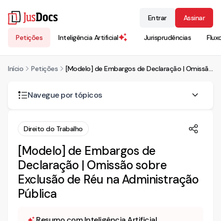
Entrar
Assinar
Petições
Inteligência Artificial
Jurisprudências
Flux
Início
Petições
[Modelo] de Embargos de Declaração | Omissão sobre Exclusão de Réu na Administração Pública
Navegue por tópicos
EMBARGOS DE DECLARAÇÃO
Direito do Trabalho
I -DAS RAZÕES DOS EMBARGOS
[Modelo] de Embargos de
1. DA OMISSÃO – DA EXCLUSÃO DO RÉU POR FORÇA DA
Declaração | Omissão sobre
LEI 8.666/93, ART 71, § 1º
Exclusão de Réu na Administração
Pública
Resumo com Inteligência Artificial