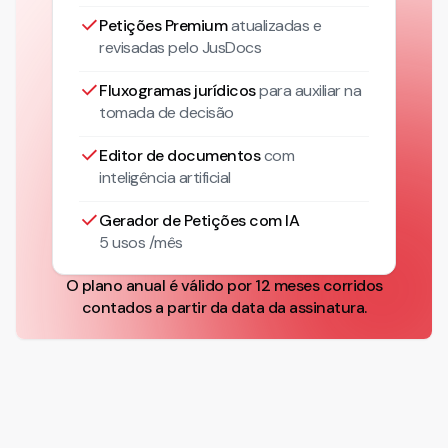
Petições Premium
atualizadas
e
revisadas pelo JusDocs
Fluxogramas jurídicos
para auxiliar na
tomada de decisão
Editor de documentos
com
inteligência artificial
Gerador de Petições com IA
5 usos /mês
O plano anual é válido por 12 meses corridos
contados a partir da data da assinatura.