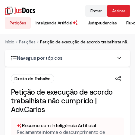
Entrar
Assinar
Petições
Inteligência Artificial
Jurisprudências
Flux
Início
Petições
Petição de execução de acordo trabalhista não cumprido | Adv.Carlos
Navegue por tópicos
NÃO CUMPRIMENTO DO ACORDO ENTABULADO
Direito do Trabalho
Petição de execução de acordo
trabalhista não cumprido |
Adv.Carlos
Resumo com Inteligência Artificial
Reclamante informa o descumprimento de