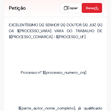
Petição
Copiar
Baixar
EXCELENTÍSSIMO (A) SENHOR (A) DOUTOR (A) JUIZ (A)
DA $[PROCESSO_VARA] VARA DO TRABALHO DE
$[PROCESSO_COMARCA] - $[PROCESSO_UF]
Processo nº $[processo_numero_cnj]
$[parte_autor_nome_completo], já qualificado