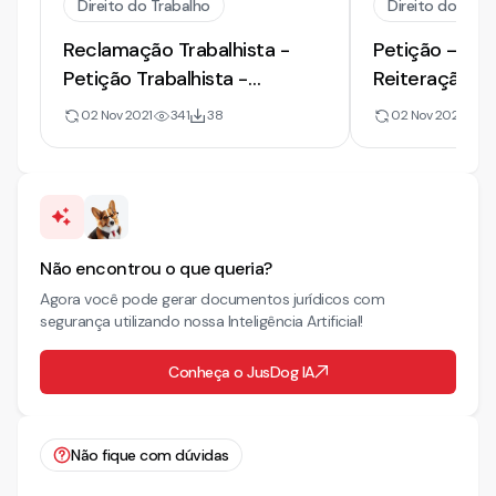
Direito do Trabalho
Direito do Trab
Reclamação Trabalhista -
Petição – Ma
Petição Trabalhista -
Reiteração d
Descumprimento de Acordo
execução for
02 Nov 2021
341
38
02 Nov 2021
22
Trabalhista
Descumprime
Não encontrou o que queria?
Agora você pode gerar documentos jurídicos com
segurança utilizando nossa Inteligência Artificial!
Conheça o JusDog IA
Não fique com dúvidas