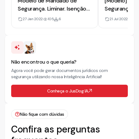
Modelo de Mandado de
[Modelo] de 
Segurança. Liminar. Isenção
Segurança | I
do IPTU
Sociedade M
27 Jan 2022
105
6
21 Jul 2022
30
Pedido de Lim
Não encontrou o que queria?
Agora você pode gerar documentos jurídicos com
segurança utilizando nossa Inteligência Artificial!
Conheça o JusDog IA
Não fique com dúvidas
Confira as perguntas