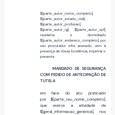
$[parte_autor_nome_completo],
$[parte_autor_estado_civil],
$[parte_autor_profissao],
$[parte_autor_rg], $[parte_autor_cpf],
residente e domiciliado
$[parte_autor_endereco_completo], por
seu procurador infra assinado, vem à
presença de Vossa Excelência, impetrar o
presente,
MANDADO DE SEGURANÇA
COM PEDIDO DE ANTECIPAÇÃO DE
TUTELA
em face do ato praticado
por $[parte_reu_nome_completo],
que exerce a atividade de
$[geral_informacao_generica], nos