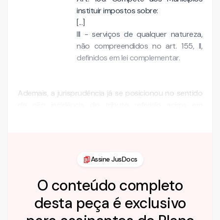
instituir impostos sobre:
[...]
III - serviços de qualquer natureza,
não compreendidos no art. 155, II,
definidos em lei complementar.
Ademais, a jurisprudência já se posicionou no sentido
da não incidência do tributo referido acima em
construções próprias, uma vez …
Assine JusDocs
O conteúdo completo
desta peça é exclusivo