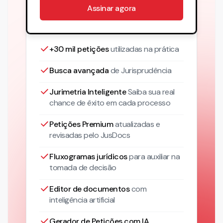
Assinar agora
+30 mil petições
utilizadas na prática
Busca avançada
de Jurisprudência
Jurimetria Inteligente
Saiba sua real
chance de êxito em cada processo
Petições Premium
atualizadas
e
revisadas pelo JusDocs
Fluxogramas jurídicos
para auxiliar na
tomada de decisão
Editor de documentos
com
inteligência artificial
Gerador de Petições com IA