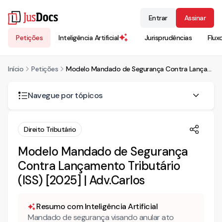
Entrar
Assinar
Petições
Inteligência Artificial
Jurisprudências
Flux
Início
Petições
Modelo Mandado de Segurança Contra Lançamento Tributário (ISS) [2025] | Adv.Carlos
Navegue por tópicos
Para que serve este Modelo Mandado de segurança
Direito Tributário
contra lançamento tributário (ISS)?
Modelo Mandado de Segurança
Qual o prazo para impetrar este Modelo Mandado de
segurança contra lançamento tributário (ISS)?
Contra Lançamento Tributário
(ISS) [2025] | Adv.Carlos
Qual a previsão legal deste Modelo Mandado de
segurança contra lançamento tributário (ISS)?
Resumo com Inteligência Artificial
Mandado de segurança visando anular ato