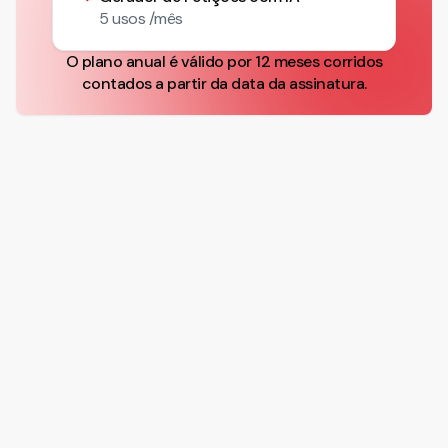
5 usos /mês
O plano anual é válido por 12 meses corridos
contados a partir da data da assinatura.