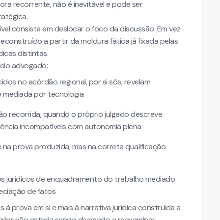
a recorrente, não é inevitável e pode ser
atégica.
ível consiste em deslocar o foco da discussão. Em vez
econstruído a partir da moldura fática já fixada pelas
icas distintas.
pelo advogado:
idos no acórdão regional, por si sós, revelam
ue mediada por tecnologia
ão recorrida, quando o próprio julgado descreve
rência incompatíveis com autonomia plena
 na prova produzida, mas na correta qualificação
ios jurídicos de enquadramento do trabalho mediado
reciação de fatos
à prova em si e mais à narrativa jurídica construída a
perior não estaria sendo chamado a reexaminar