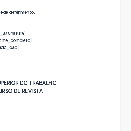
pede deferimento.
_assinatura]
ome_completo]
ado_oab]
UPERIOR DO TRABALHO
URSO DE REVISTA