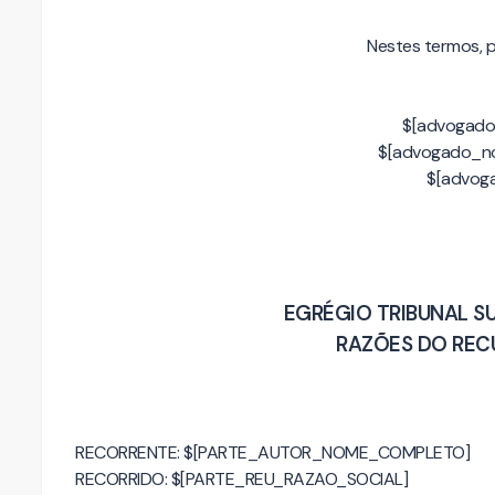
Nestes termos, 
$[advogado
$[advogado_n
$[advog
EGRÉGIO TRIBUNAL S
RAZÕES DO REC
RECORRENTE: $[PARTE_AUTOR_NOME_COMPLETO]
RECORRIDO: $[PARTE_REU_RAZAO_SOCIAL]