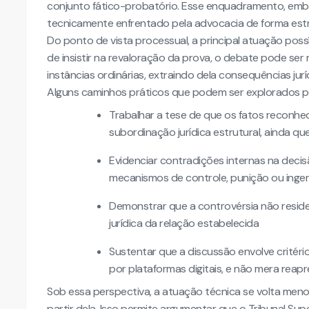
conjunto fático-probatório. Esse enquadramento, embor
tecnicamente enfrentado pela advocacia de forma estr
Do ponto de vista processual, a principal atuação poss
de insistir na revaloração da prova, o debate pode ser r
instâncias ordinárias, extraindo dela consequências juríd
Alguns caminhos práticos que podem ser explorados 
Trabalhar a tese de que os fatos reconhec
subordinação jurídica estrutural, ainda q
Evidenciar contradições internas na decis
mecanismos de controle, punição ou inge
Demonstrar que a controvérsia não reside
jurídica da relação estabelecida
Sustentar que a discussão envolve critér
por plataformas digitais, e não mera reap
Sob essa perspectiva, a atuação técnica se volta menos 
partir dela. Isso permite argumentar que o Tribunal Su