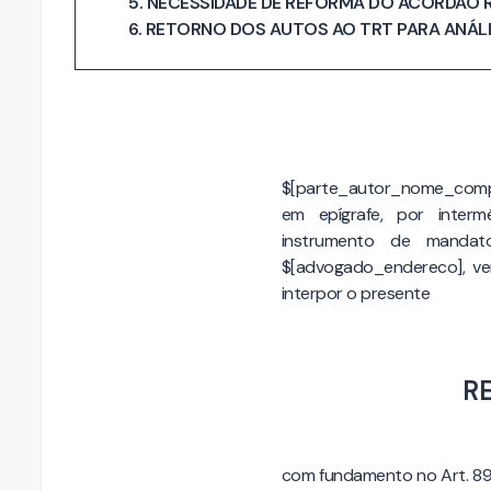
5. NECESSIDADE DE REFORMA DO ACÓRDÃO 
6. RETORNO DOS AUTOS AO TRT PARA ANÁL
$[parte_autor_nome_comple
em epígrafe, por interm
instrumento de mandato
$[advogado_endereco], ve
interpor o presente
R
com fundamento no Art. 896,