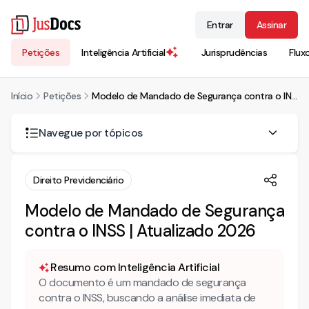
Entrar
Assinar
Petições
Inteligência Artificial
Jurisprudências
Flux
Início
Petições
Modelo de Mandado de Segurança contra o INSS | Atualizado 2026
Navegue por tópicos
O que é mandado de segurança e quando é cabível?
Direito Previdenciário
Como funciona o pedido de liminar em um mandado de
Modelo de Mandado de Segurança
segurança contra o INSS?
contra o INSS | Atualizado 2026
Quais são os requisitos de direito líquido e certo para
impetrar mandado de segurança?
Resumo com Inteligência Artificial
Autoridade coatora e abuso de poder
O documento é um mandado de segurança
contra o INSS, buscando a análise imediata de
Como elaborar a petição inicial: modelo de petição e