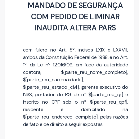
MANDADO DE SEGURANÇA
COM PEDIDO DE LIMINAR
INAUDITA ALTERA PARS
com fulcro no Art. 5º, incisos LXIX e LXXVIII,
ambos da Constituição Federal de 1988, e no Art.
1º, da Lei nº 12.016/09, em face da autoridade
coatora, $[parte_reu_nome_completo],
$[parte_reu_nacionalidade],
$[parte_reu_estado_civil], gerente executivo do
INSS, portador do RG de nº $[parte_reu_rg] e
inscrito no CPF sob o nº $[parte_reu_cpf],
residente e domiciliado na
$[parte_reu_endereco_completo], pelas razões
de fato e de direito a seguir expostas.