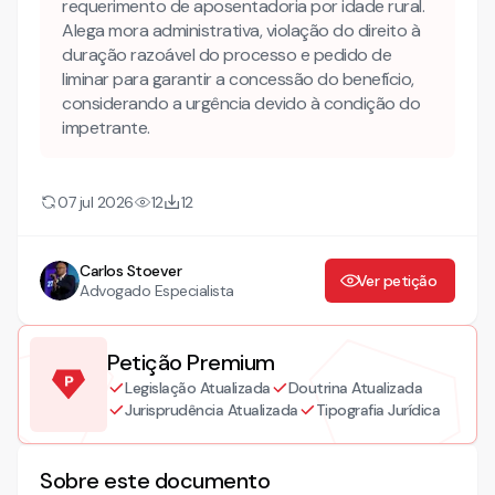
requerimento de aposentadoria por idade rural.
petição mandado de segurança?
Alega mora administrativa, violação do direito à
duração razoável do processo e pedido de
Quais são os prazos no processo administrativo e como
liminar para garantir a concessão do benefício,
lidar com a demora na análise?
considerando a urgência devido à condição do
Em que hipóteses o mandado de segurança para
impetrante.
proteger qualquer pessoa física ou jurídica é cabível?
Como a Constituição Federal ampara o mandado de
07 jul 2026
12
12
segurança?
Como recorrer: recurso de apelação e recurso
Carlos Stoever
administrativo com efeito suspensivo?
Ver petição
Advogado Especialista
Mais conteúdo jurídico
Conheça também nossa INTELIGÊNCIA ARTIFICIAL!
Petição Premium
MANDADO DE SEGURANÇA COM PEDIDO DE LIMINAR
Legislação Atualizada
Doutrina Atualizada
INAUDITA ALTERA PARS
Jurisprudência Atualizada
Tipografia Jurídica
Sobre este documento