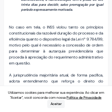
trinta dias para decidir, salvo prorrogação por igual
período expressamente motivada.
No caso em tela, o INSS violou tanto os princípios
constitucionais da razoável duração do processo e da
eficiência quanto o dispositivo legal da Lei nº 9.784/99,
motivo pelo qual é necessário a concessão de ordem
para determinar à autarquia previdenciária que
proceda à apreciação do requerimento administrativo
em questão.
A jurisprudência majoritária atual, de forma pacífica,
adota entendimento que reforça o direito do
Impetrante, vejamos:
Utilizamos cookies para melhorar sua experiência. Ao clicar em
"Aceitar", você concorda com nossa
Política de Privacidade
.
PREVIDENCIÁRIO.
MANDADO DE SEGURANÇA.
APELAÇÃO DO INSS. LEGITIMIDADE PASSIVA.
GERENTE
Aceitar
EXECUTIVO DO INSS.
D
URAÇÃO RAZOÁVEL DO