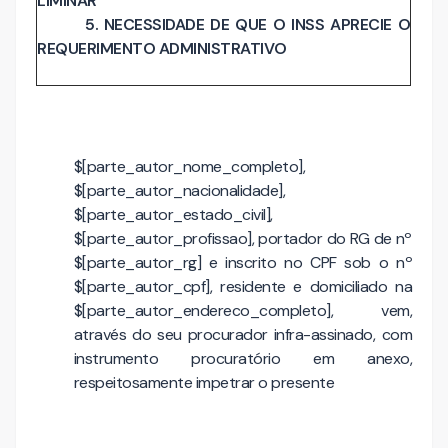
LIMINAR
5. NECESSIDADE DE QUE O INSS APRECIE O
REQUERIMENTO ADMINISTRATIVO
$[parte_autor_nome_completo],
$[parte_autor_nacionalidade],
$[parte_autor_estado_civil],
$[parte_autor_profissao], portador do RG de nº
$[parte_autor_rg] e inscrito no CPF sob o nº
$[parte_autor_cpf], residente e domiciliado na
$[parte_autor_endereco_completo], vem,
através do seu procurador infra-assinado, com
instrumento procuratório em anexo,
respeitosamente impetrar o presente