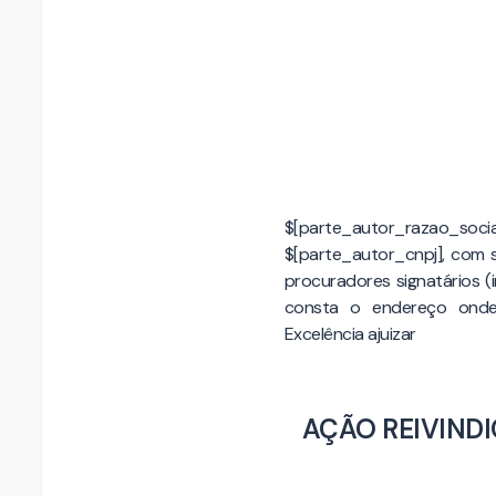
$[parte_autor_razao_social],
$[parte_autor_cnpj], com 
procuradores signatários 
consta o endereço onde
Excelência ajuizar
AÇÃO REIVINDI