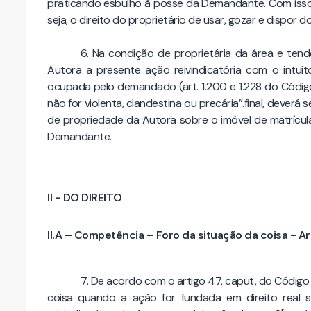
praticando esbulho à posse da Demandante. Com isso, 
seja, o direito do proprietário de usar, gozar e dispor d
6. Na condição de proprietária da área e tendo
Autora a presente ação reivindicatória com o intuit
ocupada pelo demandado (art. 1.200 e 1.228 do Código Ci
não for violenta, clandestina ou precária”.final, dever
de propriedade da Autora sobre o imóvel de matrícula
Demandante.
II - DO DIREITO
II.A – Competência – Foro da situação da coisa - Ar
7. De acordo com o artigo 47, caput, do Código
coisa quando a ação for fundada em direito real s