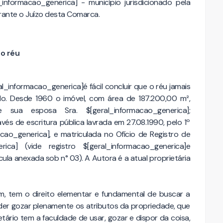
_informacao_generica] - município jurisdicionado pela
rante o Juízo desta Comarca.
do réu
al_informacao_generica]é fácil concluir que o réu jamais
ado. Desde 1960 o imóvel, com área de 187.200,00 m²,
e sua esposa Sra. $[geral_informacao_generica];
avés de escritura pública lavrada em 27.08.1990, pelo 1º
cao_generica], e matriculada no Ofício de Registro de
ca] (vide registro $[geral_informacao_generica]e
ula anexada sob n° 03). A Autora é a atual proprietária
m, tem o direito elementar e fundamental de buscar a
der gozar plenamente os atributos da propriedade, que
ietário tem a faculdade de usar, gozar e dispor da coisa,