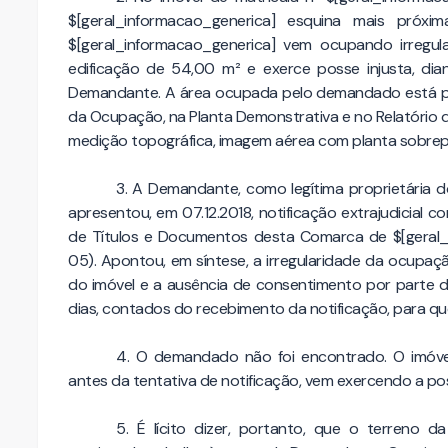
$[geral_informacao_generica] esquina mais próxi
$[geral_informacao_generica] vem ocupando irregul
edificação de 54,00 m² e exerce posse injusta, di
Demandante. A área ocupada pelo demandado está pre
da Ocupação, na Planta Demonstrativa e no Relatório
medição topográfica, imagem aérea com planta sobrepo
3. A Demandante, como legítima proprietária do
apresentou, em 07.12.2018, notificação extrajudicial
de Títulos e Documentos desta Comarca de $[geral_
05). Apontou, em síntese, a irregularidade da ocup
do imóvel e a ausência de consentimento por parte d
dias, contados do recebimento da notificação, para q
4. O demandado não foi encontrado. O imó
antes da tentativa de notificação, vem exercendo a po
5. É lícito dizer, portanto, que o terreno 