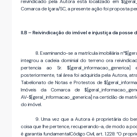
reivindicado pela Autora está localizado em $[geral
Comarca de Içara/SC, a presente ação foi proposta pe
II.B – Reivindicação do imóvel e injustiça da posse 
8. Examinando-se a matrícula imobiliária n°$[ger
integrou a cadeia dominial do terreno ora reivindic
pertencia ao Sr. $[geral_informacao_generica] 
posteriormente, tal área foi adquirida pela Autora, atr
Tabelionato de Notas e Protestos de $[geral_informa
Imóveis da Comarca de $[geral_informacao_generi
AV-$[geral_informacao_generica] na certidão de matríc
do imóvel.
9. Uma vez que a Autora é proprietária do be
coisa que lhe pertence, recuperando-a, de modo a po
é garantia fundamentalCódigo Civil, art. 1.228: “O propr