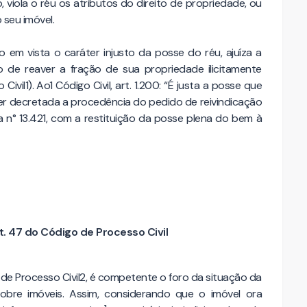
viola o réu os atributos do direito de propriedade, ou
o seu imóvel.
 em vista o caráter injusto da posse do réu, ajuíza a
o de reaver a fração de sua propriedade ilicitamente
vil1). Ao1 Código Civil, art. 1.200: “É justa a posse que
á ser decretada a procedência do pedido de reivindicação
 n° 13.421, com a restituição da posse plena do bem à
t. 47 do Código de Processo Civil
 de Processo Civil2, é competente o foro da situação da
obre imóveis. Assim, considerando que o imóvel ora