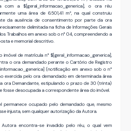
ma com a $[geral_informacao_generica], o ora réu
armente uma área de 6.501,41 m², na qual construiu
ante da ausência de consentimento por parte da ora
cisamente delimitada na ficha de Informações Gerais
 dos Trabalhos em anexo sob o n° 04, compreendendo a
sta e memorial descritivo.
 imóvel de matrícula n° $[geral_informacao_generica],
 contra o ora demandado perante o Cartório de Registro
informacao_generica] (notificação em anexo sob o n°
ação exercida pelo ora demandado em determinada área
a ora Demandante, estipulando o prazo de 30 (trinta)
ue fosse desocupada a correspondente área do imóvel.
vel permanece ocupado pelo demandado que, mesmo
sse injusta, sem qualquer autorização da Autora.
da Autora encontra-se invadido pelo réu, o qual vem