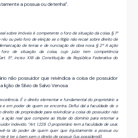
ustamente a possua ou detenha”.
real sobre imóveis é competente o foro de situação da coisa. § 1º
réu ou pelo foro de eleição se o litígio não recair sobre direito de
 e demarcação de terras e de nunciação de obra nova. § 2º A ação
no foro de situação da coisa, cujo juízo tem competência
art. 5º, inciso XXII da Constituição da República Federativa do
tário não possuidor que reivindica a coisa de possuidor
 lição de Silvio de Salvo Venosa:
excelência. É o direito elementar e fundamental do proprietário a
ra e em poder de quem se encontra. Deflui daí a faculdade de o
 direito de propriedade para reivindicar a coisa do possuidor não
É a ação real que compete ao titular do domínio para retomar a
idor indevido. “Art. 1.228. O proprietário tem a faculdade de usar,
reavê-la do poder de quem quer que injustamente a possua ou
ente é ter o bem sem o direito de possuir (ius possidendi).