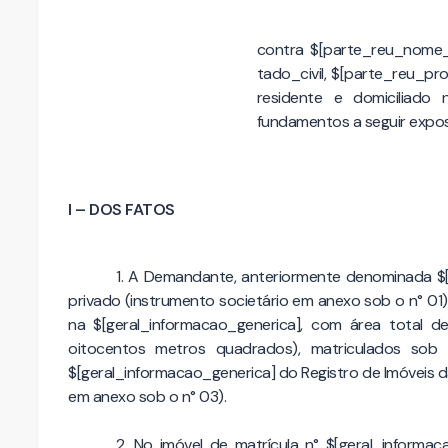
contra $[parte_reu_nome_c
tado_civil, $[parte_reu_pro
residente e domiciliado 
fundamentos a seguir expo
I – DOS FATOS
1. A Demandante, anteriormente denominada $[ge
privado (instrumento societário em anexo sob o n° 01), 
na $[geral_informacao_generica], com área total 
oitocentos metros quadrados), matriculados sob 
$[geral_informacao_generica] do Registro de Imóveis 
em anexo sob o n° 03).
2. No imóvel de matrícula n° $[geral_informa