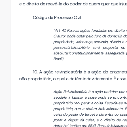
e o direito de reavê-la do poder de quem quer que inj
Código de Processo Civil:
“Art. 47. Para as ações fundadas em direito 
O autor pode optar pelo foro de domicílio do 
propriedade, vizinhança, servidão, divisão
possessóriaimobiliária será proposta 
absoluta.”constitucionalmente assegurada (
Brasil).
10. A ação reivindicatória é a ação do proprie
não proprietário, o qual a detém indevidamente. É essa a
Ação Reivindicatória é a ação petitória por 
seqüela; ir buscar a coisa onde se encont
proprietário recuperar a coisa. Escuda-se no
proprietário, que a detém indevidamente. 
coisa do poder de terceiro detentor ou possu
gozar e dispor da coisa, e o direito de 
detenha” (antigo, art. 554). Possuir injustam