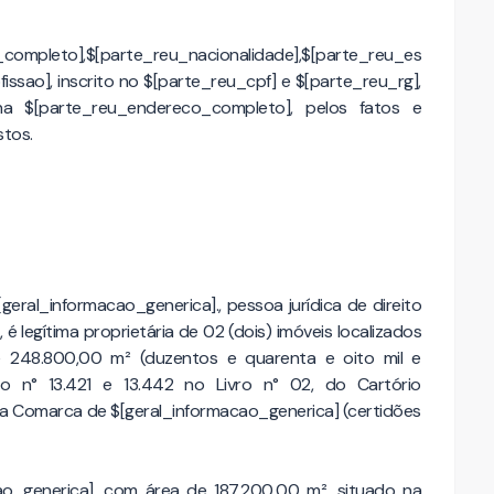
ompleto],$[parte_reu_nacionalidade],$[parte_reu_es
fissao], inscrito no $[parte_reu_cpf] e $[parte_reu_rg],
na $[parte_reu_endereco_completo], pelos fatos e
stos.
ral_informacao_generica]., pessoa jurídica de direito
é legítima proprietária de 02 (dois) imóveis localizados
de 248.800,00 m² (duzentos e quarenta e oito mil e
o n° 13.421 e 13.442 no Livro n° 02, do Cartório
da Comarca de $[geral_informacao_generica] (certidões
cao_generica], com área de 187.200,00 m², situado na