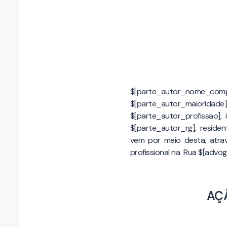
$[parte_autor_nome_
$[parte_autor_maio
$[parte_autor_profissao],
$[parte_autor_rg], reside
vem por meio desta, atra
profissional na Rua $[adv
AÇ