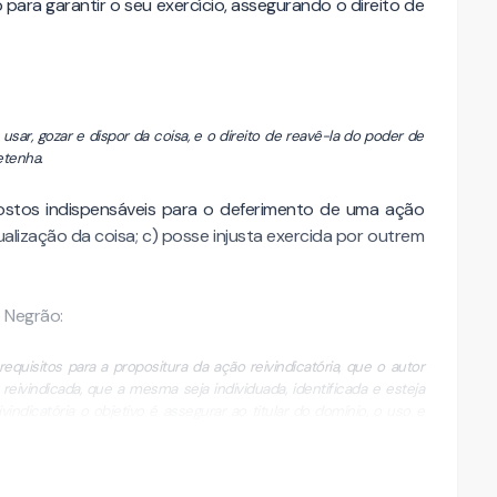
 para garantir o seu exercício, assegurando o direito de
 usar, gozar e dispor da coisa, e o direito de reavê-la do poder de
etenha.
ostos indispensáveis para o deferimento de uma ação
idualização da coisa; c) posse injusta exercida por outrem
 Negrão:
equisitos para a propositura da ação reivindicatória, que o autor
reivindicada, que a mesma seja individuada, identificada e esteja
ndicatória o objetivo é assegurar ao titular do domínio, o uso e