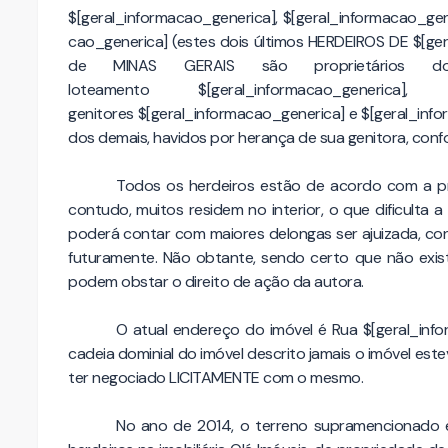
$[geral_informacao_generica]
,
$[geral_informacao_gen
cao_generica]
(estes dois últimos HERDEIROS DE
$[ge
de MINAS GERAIS são proprietários
loteamento
$[geral_informacao_generica]
, 
genitores
$[geral_informacao_generica]
e
$[geral_inf
dos demais, havidos por herança de sua genitora, co
Todos os herdeiros estão de acordo com a p
contudo, muitos residem no interior, o que dificult
poderá contar com maiores delongas ser ajuizada, co
futuramente. Não obtante, sendo certo que não existe 
podem obstar o direito de ação da autora.
O atual endereço do imóvel é Rua
$[geral_inf
cadeia dominial do imóvel descrito jamais o imóvel es
ter negociado LICITAMENTE com o mesmo.
No ano de 2014, o terreno supramencionado e