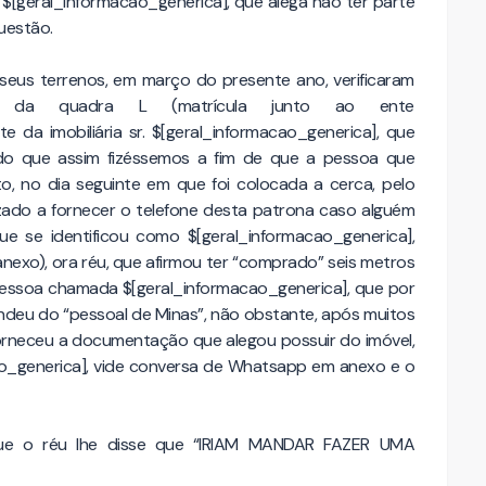
e
$[geral_informacao_generica]
, que alega não ter parte
uestão.
eus terrenos, em março do presente ano, verificaram
 da quadra L (matrícula junto ao ente
te da imobiliária sr.
$[geral_informacao_generica]
, que
rido que assim fizéssemos a fim de que a pessoa que
to, no dia seguinte em que foi colocada a cerca, pelo
izado a fornecer o telefone desta patrona caso alguém
ue se identificou como
$[geral_informacao_generica]
,
anexo), ora réu, que afirmou ter “comprado” seis metros
 pessoa chamada
$[geral_informacao_generica]
, que por
endeu do “pessoal de Minas”, não obstante, após muitos
orneceu a documentação que alegou possuir do imóvel,
o_generica]
, vide conversa de Whatsapp em anexo e o
que o réu lhe disse que “IRIAM MANDAR FAZER UMA