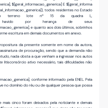
erica]
,
$[geral_informacao_generica]
E
$[geral_informa
ral_informacao_generica]
), todos residentes no Estado
 do terreno lote nº 15 da quadra L,
havido por herança de seus
ormacao_generica]
, e quanto aos dois últimos, sobrinhos
nforme escritura em demais documentos em anexo.
ropositura da presente somente em nome da autora,
a a assinatura de procuração, sendo que a demanda não
ntudo, nada obsta a que venham a ingressar nos autos
litisconsórcio ativo necessário, tais dificuldades não
ormacao_generica]
, conforme informado pela ENEL. Pela
teve no domínio do réu ou de qualquer pessoa que possa
 mais cinco foram deixados pela noticiante e demais