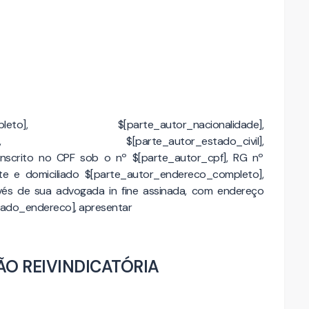
completo], $[parte_autor_nacionalidade],
ridade], $[parte_autor_estado_civil],
 inscrito no CPF sob o nº $[parte_autor_cpf], RG nº
nte e domiciliado $[parte_autor_endereco_completo],
vés de sua advogada in fine assinada, com endereço
ogado_endereco], apresentar
ÃO REIVINDICATÓRIA