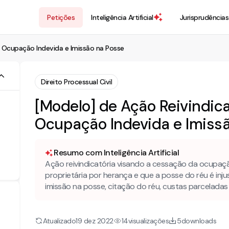
Petições
Inteligência Artificial
Jurisprudências
e Ocupação Indevida e Imissão na Posse
Direito Processual Civil
[Modelo] de Ação Reivindica
Ocupação Indevida e Imiss
Resumo com Inteligência Artificial
Ação reivindicatória visando a cessação da ocupaçã
proprietária por herança e que a posse do réu é injus
imissão na posse, citação do réu, custas parcelad
Atualizado
visualizações
downloads
19 dez 2022
14
5