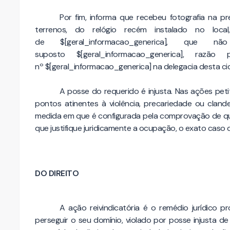
Por fim, informa que recebeu fotografia na p
terrenos, do relógio recém instalado no lo
de
$[geral_informacao_generica]
, que não
suposto
$[geral_informacao_generica]
, razão p
nº
$[geral_informacao_generica]
na delegacia desta ci
A posse do requerido é injusta. Nas ações peti
pontos atinentes à violência, precariedade ou clande
medida em que é configurada pela comprovação de qu
que justifique juridicamente a ocupação, o exato caso 
DO DIREITO
A ação reivindicatória é o remédio jurídico p
perseguir o seu domínio, violado por posse injusta de