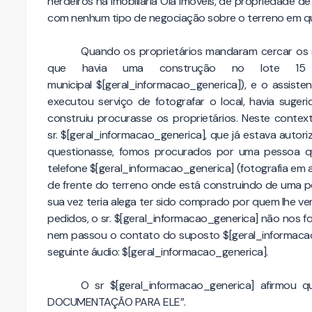
herdeiros na imobiliária Olá Imóveis, de propriedade d
com nenhum tipo de negociação sobre o terreno em q
Quando os proprietários mandaram cercar os s
que havia uma construção no lote 15
municipal
$[geral_informacao_generica]
), e o assisten
executou serviço de fotografar o local, havia suge
construiu procurasse os proprietários. Neste contex
sr.
$[geral_informacao_generica]
, que já estava autor
questionasse, fomos procurados por uma pessoa q
telefone
$[geral_informacao_generica]
(fotografia em 
de frente do terreno onde está construindo de uma
sua vez teria alega ter sido comprado por quem lhe v
pedidos, o sr.
$[geral_informacao_generica]
não nos f
nem passou o contato do suposto
$[geral_informaca
seguinte áudio: $[geral_informacao_generica].
O sr
$[geral_informacao_generica]
afirmou 
DOCUMENTAÇÃO PARA ELE”.