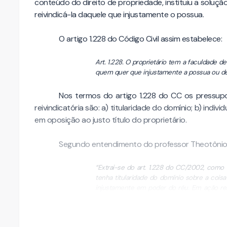
conteúdo do direito de propriedade, instituiu a solução
reivindicá-la daquele que injustamente o possua.
O artigo 1.228 do Código Civil assim estabelece:
Art. 1.228. O proprietário tem a faculdade de
quem quer que injustamente a possua ou d
Nos termos do artigo 1.228 do CC os pressup
reivindicatória são: a) titularidade do domínio; b) indiv
em oposição ao justo título do proprietário.
Segundo entendimento do professor Theotônio
“Extrai-se do art. 1.228 do CC/2002, como r
tenha titularidade do domínio sobre a coisa 
injustamente em poder do réu. Em ação reivi
gozo da coisa, ex …