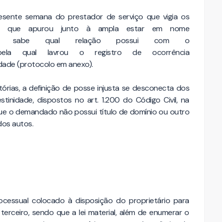
resente semana do prestador de serviço que vigia os
cal, que apurou junto à ampla estar em nome
 sabe qual relação possui com o
ela qual lavrou o registro de ocorrência
dade (protocolo em anexo).
tórias, a definição de posse injusta se desconecta dos
stinidade, dispostos no art. 1.200 do Código Civil, na
e o demandado não possui título de domínio ou outro
dos autos.
rocessual colocado à disposição do proprietário para
 terceiro, sendo que a lei material, além de enumerar o