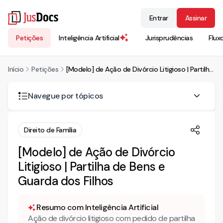
Entrar
Assinar
Petições
Inteligência Artificial
Jurisprudências
Flux
Início
Petições
[Modelo] de Ação de Divórcio Litigioso | Partilha de Bens e Guarda dos Filhos
Navegue por tópicos
AÇÃO DE DIVÓRCIO LITIGIOSO C/C PARTILHA DE BENS
Direito de Família
DA GRATUIDADE DE JUSTIÇA
[Modelo] de Ação de Divórcio
Litigioso | Partilha de Bens e
DO CASAMENTO
Guarda dos Filhos
Resumo com Inteligência Artificial
Ação de divórcio litigioso com pedido de partilha