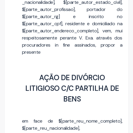
_nacionalidade], $[parte_autor_estado_civil],
$[parte_autor_profissao], portador do
$[parte_autor_rg] e inscrito no
$[parte_autor_cpf], residente e domiciliado na
$[parte_autor_endereco_completo], vem, mui
respeitosamente perante V. Exa. através dos
procuradores in fine assinados, propor a
presente
AÇÃO DE DIVÓRCIO
LITIGIOSO C/C PARTILHA DE
BENS
em face de $[parte_reu_nome_completo],
$[parte_reu_nacionalidade],