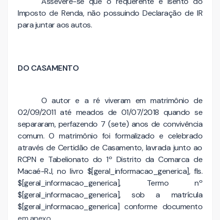
Assevere-se que o requerente é isento do
Imposto de Renda, não possuindo Declaração de IR
para juntar aos autos.
DO CASAMENTO
O autor e a ré viveram em matrimônio de
02/09/2011 até meados de 01/07/2018 quando se
separaram, perfazendo 7 (sete) anos de convivência
comum. O matrimônio foi formalizado e celebrado
através de Certidão de Casamento, lavrada junto ao
RCPN e Tabelionato do 1º Distrito da Comarca de
Macaé-RJ, no livro $[geral_informacao_generica], fls.
$[geral_informacao_generica], Termo nº
$[geral_informacao_generica], sob a matrícula
$[geral_informacao_generica] conforme documento
em anexo.