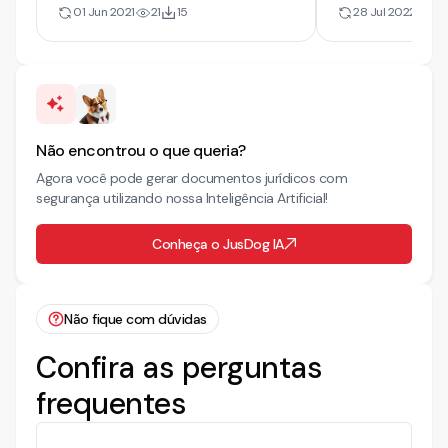
Alimentos
Partilha de B
01 Jun 2021
21
15
28 Jul 2022
25
Não encontrou o que queria?
Agora você pode gerar documentos jurídicos com
segurança utilizando nossa Inteligência Artificial!
Conheça o JusDog IA
Não fique com dúvidas
Confira as perguntas
frequentes