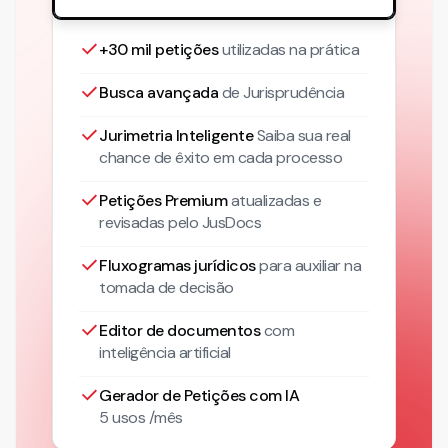
+30 mil petições
utilizadas na prática
Busca avançada
de Jurisprudência
Jurimetria Inteligente
Saiba sua real
chance de êxito em cada processo
Petições Premium
atualizadas
e
revisadas pelo JusDocs
Fluxogramas jurídicos
para auxiliar na
tomada de decisão
Editor de documentos
com
inteligência artificial
Gerador de Petições com IA
5 usos /mês