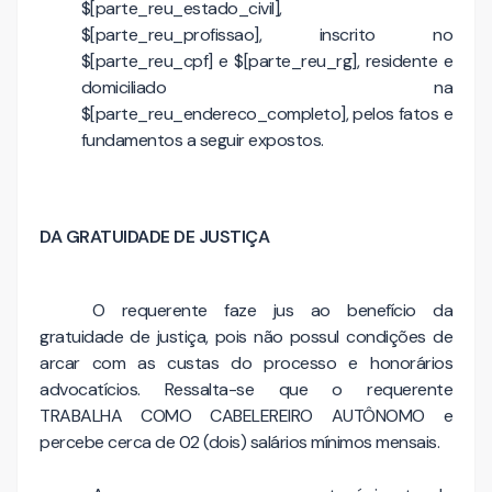
$[parte_reu_estado_civil],
$[parte_reu_profissao], inscrito no
$[parte_reu_cpf] e $[parte_reu_rg], residente e
domiciliado na
$[parte_reu_endereco_completo], pelos fatos e
fundamentos a seguir expostos.
DA GRATUIDADE DE JUSTIÇA
O requerente faze jus ao benefício da
gratuidade de justiça, pois não possuI condições de
arcar com as custas do processo e honorários
advocatícios. Ressalta-se que o requerente
TRABALHA COMO CABELEREIRO AUTÔNOMO e
percebe cerca de 02 (dois) salários mínimos mensais.