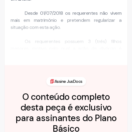
Desde 01/07/2018 os requerentes não vivem
mais em matrimônio e pretendem regularizar a
situação com esta ação.
Os requerentes possuem 3 (três) filhos
menores, motivo pelo qual a ação de divórcio é
requerida de forma judicial. Segue abaixo a …
Assine JusDocs
O conteúdo completo
desta peça é exclusivo
para assinantes do Plano
Básico