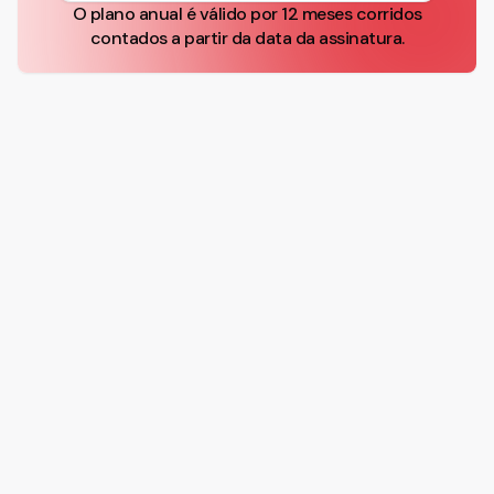
O plano anual é válido por 12 meses corridos
contados a partir da data da assinatura.