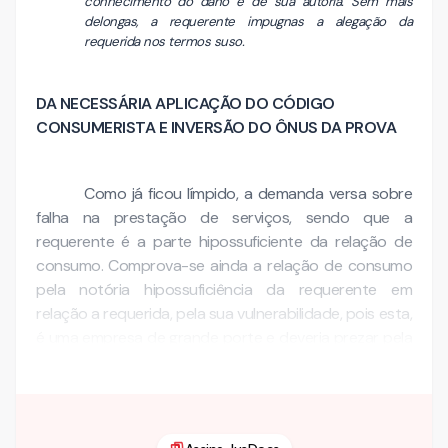
conhecimento do dano e de sua autoria. Sem mais
delongas, a requerente impugnas a alegação da
requerida nos termos suso.
DA NECESSÁRIA APLICAÇÃO DO CÓDIGO
CONSUMERISTA E INVERSÃO DO ÔNUS DA PROVA
Como já ficou límpido, a demanda versa sobre
falha na prestação de serviços, sendo que a
requerente é a parte hipossuficiente da relação de
consumo. Comprova-se ainda a relação de consumo
pela notória hipossuficiência da requerente em
relação a requerida, pela sua vulnerabilidade, pois esta,
é uma empresa de grande porte e deveria prezar pela
qualidade na …