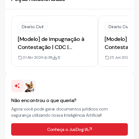
Direito Civil
Direito Civil
[Modelo] de Impugnação à
[Modelo] de 
Contestação | CDC |
Contestação 
Devolução de Valores e Dano
na Cobrança 
01 Abr 2024
38
12
25 Jun 2024
4
Moral
Moral
Não encontrou o que queria?
Agora você pode gerar documentos jurídicos com
segurança utilizando nossa Inteligência Artificial!
Conheça o JusDog IA