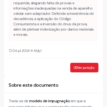
DA AUSÊNCIA DE DECADÊNCIA
requerida, alegando falta de provas e
informações inadequadas na venda de aparelho
DA NECESSÁRIA APLICAÇÃO DO CÓDIGO CONSUMERISTA E
celular sem adaptador. Defende a inexistência de
INVERSÃO DO ÔNUS DA PROVA
decadência, a aplicação do Código
Consumerista e a inversão do ônus da prova,
além de pleitear indenização por danos materiais
e morais.
04 jul 2024
41
1
Ver petição
Sobre este documento
Trata-se de
modelo de impugnação
em que a
requente informa que a contestação apresentada