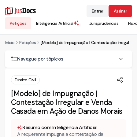
Entrar
Assinar
Petições
Inteligência Artificial
Jurisprudências
Flux
Início
Petições
[Modelo] de Impugnação | Contestação Irregular e Venda Casada em Ação de Danos Morais
Navegue por tópicos
IMPUGNAÇÃO
Direito Civil
CONSIDERAÇÕES DA CONTESTAÇÃO
[Modelo] de Impugnação |
Contestação Irregular e Venda
IMPUGNAÇÃO DO MÉRITO
Casada em Ação de Danos Morais
DAS IMPUGNAÇÕES
DA AUSÊNCIA DE INFORMAÇÃO ADEQUADA AO
CONSUMIDOR
Resumo com Inteligência Artificial
A requerente impugna a contestação da