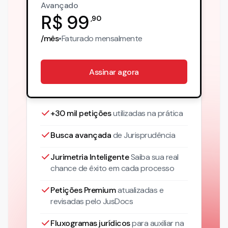
Avançado
R$
99
,
90
/mês
•
Faturado
mensalmente
Assinar agora
+30 mil petições
utilizadas na prática
Busca avançada
de Jurisprudência
Jurimetria Inteligente
Saiba sua real
chance de êxito em cada processo
Petições Premium
atualizadas
e
revisadas pelo JusDocs
Fluxogramas jurídicos
para auxiliar na