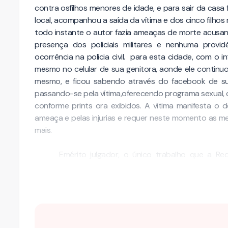
contra osfilhos menores de idade, e para sair da casa 
local, acompanhou a saída da vítima e dos cinco filhos
todo instante o autor fazia ameaças de morte acusan
presença dos policiais militares e nenhuma provid
ocorrência na polícia civil. para esta cidade, com o 
mesmo no celular de sua genitora, aonde ele contin
mesmo, e ficou sabendo através do facebook de sua
passando-se pela vítima,oferecendo programa sexual, 
conforme prints ora exibidos. A vítima manifesta o 
ameaça e pelas injurias e requer neste momento as me
mais.
Emérito julgador, o único trabalho que a Requ
tendenciosos. A verdade é que o Réu de maneira algum