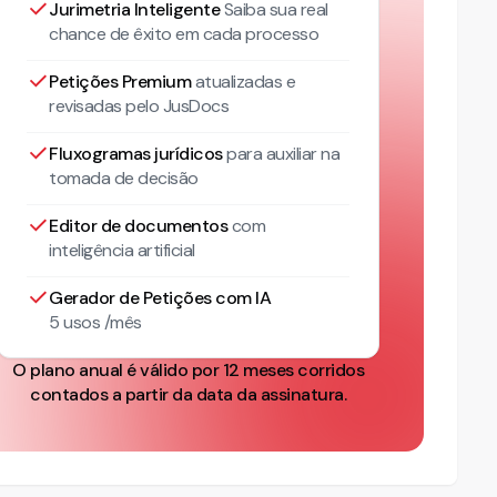
Jurimetria Inteligente
Saiba sua real
chance de êxito em cada processo
Petições Premium
atualizadas
e
revisadas pelo JusDocs
Fluxogramas jurídicos
para auxiliar na
tomada de decisão
Editor de documentos
com
inteligência artificial
Gerador de Petições com IA
5 usos /mês
O plano anual é válido por 12 meses corridos
contados a partir da data da assinatura.