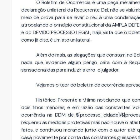
O Boletim de Ocorrência é uma peça meramente
declaração unilateral da Requerente. Daí, não se vis
meio de prova para se levar o réu a uma condenação i
atropelando o princípio constitucional da AMPLA D
e do DEVIDO PROCESSO LEGAL, haja vista que o boleti
como já dito, é um ato unilateral.
Além do mais, as alegações que constam no Bo
nada que evidencie algum perigo para com a Reque
sensacionalidas para induzir a erro o julgador.
Vejamos o teor do boletim de ocorrência apres
Histórico: Presente a vítima noticiando que 
dois filhos menores, e em razão das constantes vio
ocorrência na DDM de $[processo_cidade]/$[proces
requereu as medidas protetivas mas não houve o af
fatos, e continuou morando junto com o autor até que
casa, novamente por conta das constantes gressões fís