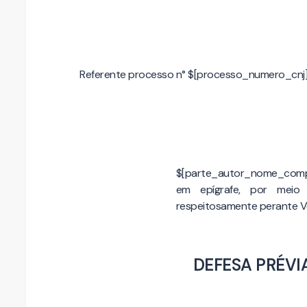
Referente processo n° $[processo_numero_cnj
$[parte_autor_nome_comple
em epígrafe, por meio
respeitosamente perante Vo
DEFESA PRÉVI