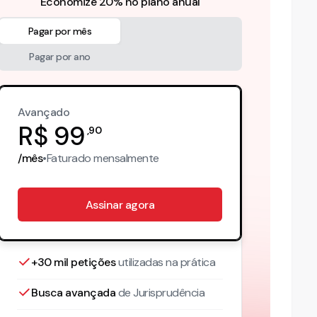
Economize 20% no plano anual
Pagar por mês
Pagar por ano
Avançado
R$
99
,
90
/mês
•
Faturado
mensalmente
Assinar agora
+30 mil petições
utilizadas na prática
Busca avançada
de Jurisprudência