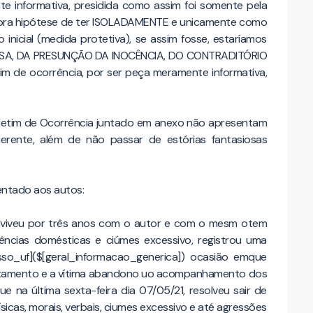
 informativa, presidida como assim foi somente pela
lumbra hipótese de ter ISOLADAMENTE e unicamente como
nicial (medida protetiva), se assim fosse, estaríamos
EFESA, DA PRESUNÇÃO DA INOCÊNCIA, DO CONTRADITÓRIO
m de ocorrência, por ser peça meramente informativa,
letim de Ocorrência juntado em anexo não apresentam
rente, além de não passar de estórias fantasiosas
entado aos autos:
conviveu por três anos com o autor e com o mesm otem
lências domésticas e ciúmes excessivo, registrou uma
so_uf]($[geral_informacao_generica]) ocasião emque
astamento e a vítima abandono uo acompanhamento dos
 na última sexta-feira dia 07/05/21, resolveu sair de
icas, morais, verbais, ciumes excessivo e até agressões