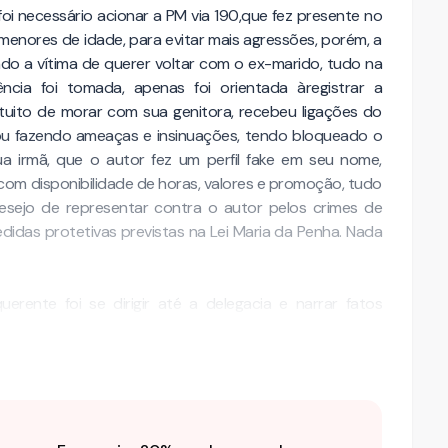
foi necessário acionar a PM via 190,que fez presente no
 menores de idade, para evitar mais agressões, porém, a
do a vítima de querer voltar com o ex-marido, tudo na
ência foi tomada, apenas foi orientada àregistrar a
intuito de morar com sua genitora, recebeu ligações do
uou fazendo ameaças e insinuações, tendo bloqueado o
 irmã, que o autor fez um perfil fake em seu nome,
com disponibilidade de horas, valores e promoção, tudo
desejo de representar contra o autor pelos crimes de
didas protetivas previstas na Lei Maria da Penha. Nada
erente foi se dirigir até a delegacia e narrar fatos
a agrediu a …