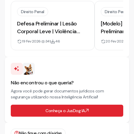
Direito Penal
Direito Penal
Defesa Preliminar | Lesão
[Modelo] de 
Corporal Leve | Violência
Preliminar em
Doméstica | 2026
Lesão Corpor
19 Fev 2026
341
46
20 Fev 2021
21
Não encontrou o que queria?
Agora você pode gerar documentos jurídicos com
segurança utilizando nossa Inteligência Artificial!
Conheça o JusDog IA
Não fique com dúvidas