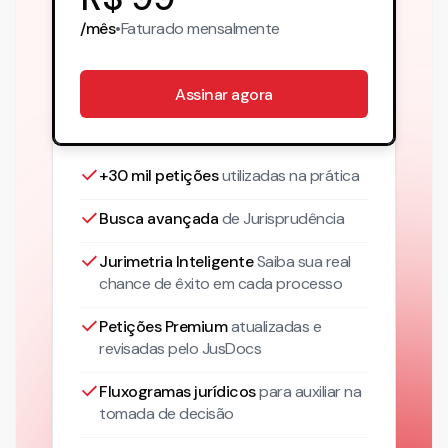
/mês
•
Faturado
mensalmente
Assinar agora
+30 mil petições
utilizadas na prática
Busca avançada
de Jurisprudência
Jurimetria Inteligente
Saiba sua real
chance de êxito em cada processo
Petições Premium
atualizadas
e
revisadas pelo JusDocs
Fluxogramas jurídicos
para auxiliar na
tomada de decisão