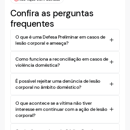
Confira as perguntas
frequentes
O que é uma Defesa Preliminar em casos de
lesão corporal e ameaça?
A Defesa Preliminar é um documento
Como funciona a reconciliação em casos de
apresentado pela defesa antes do julgamento,
violência doméstica?
contestando a acusação e solicitando a rejeição
da denúncia ou a absolvição sumária, caso haja
Em casos de violência doméstica, a reconciliação
falta de justa causa ou dolo no crime.
É possível rejeitar uma denúncia de lesão
entre as partes pode levar à retirada de medidas
corporal no âmbito doméstico?
protetivas, desde que ambas as partes
concordem e o juiz considere que não há mais
Sim, a rejeição da denúncia pode ser solicitada se
riscos à vítima.
O que acontece se a vítima não tiver
a defesa provar falta de justa causa para o
interesse em continuar com a ação de lesão
exercício da ação penal, conforme o artigo 395
corporal?
do Código de Processo Penal.
Se a vítima não demonstrar interesse em