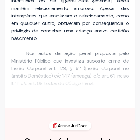
infortúnios do dia $[geral_data_generica], ainda
mantêm relacionamento amoroso. Apesar das
intempéries que assolavam o relacionamento, como
em qualquer outro, obtiveram por consequência o
privilégio de conceber uma criança anexo certidão
nascimento.
Nos autos da ação penal proposta pelo
Ministério Público que investiga suposto crime de
Lesão Corporal art. 129, § 9º (Lesão Corporal no
âmbito Doméstico) c/c 147 (ameaça), c/c art. 61, inciso
II, “f” c/c art. 69 todos do Código Penal.
Contudo, cumpre …
Assine JusDocs