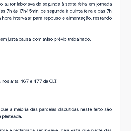
o autor laborava de segunda à sexta feira, em jornada
as 7h às 17h45min, de segunda à quinta feira e das 7h
a hora intervalar para repouso e alimentação, restando
 sem justa causa, com aviso prévio trabalhado.
s nos arts. 467 e 477 da CLT.
que a maioria das parcelas discutidas neste feito são
 pleiteada.
ma a reclamada ser inviável, haja vista que parte das