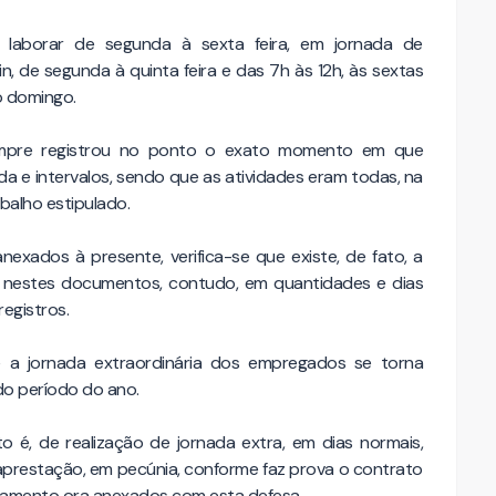
a laborar de segunda à sexta feira, em jornada de
, de segunda à quinta feira e das 7h às 12h, às sextas
o domingo.
sempre registrou no ponto o exato momento em que
 e intervalos, sendo que as atividades eram todas, na
balho estipulado.
nexados à presente, verifica-se que existe, de fato, a
s nestes documentos, contudo, em quantidades e dias
egistros.
 a jornada extraordinária dos empregados se torna
do período do ano.
o é, de realização de jornada extra, em dias normais,
raprestação, em pecúnia, conforme faz prova o contrato
agamento ora anexados com esta defesa.