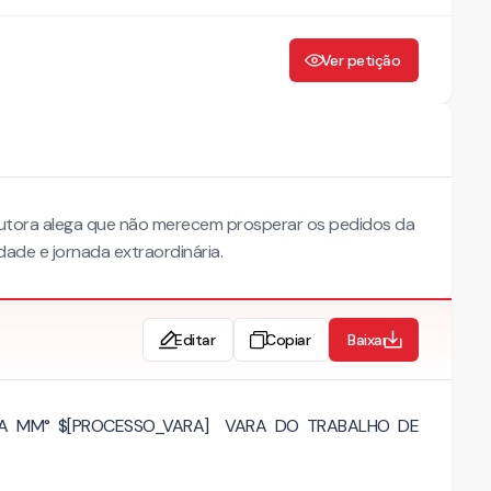
Ver petição
utora alega que não merecem prosperar os pedidos da
idade e jornada extraordinária.
Editar
Copiar
Baixar
) DA MM° $[PROCESSO_VARA] VARA DO TRABALHO DE