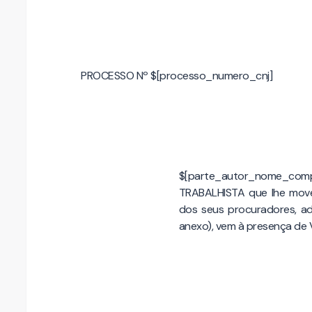
PROCESSO Nº $[processo_numero_cnj]
$[parte_autor_nome_com
TRABALHISTA que lhe move
dos seus procuradores, ad
anexo), vem à presença de V