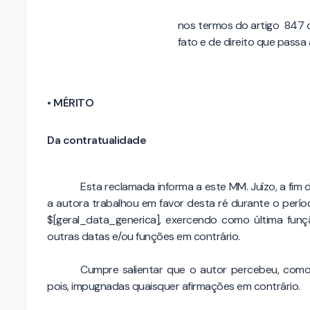
nos termos do artigo 847 d
fato e de direito que passa 
• MÉRITO
Da contratualidade
Esta reclamada informa a este MM. Juízo, a fim d
a autora trabalhou em favor desta ré durante o perí
$[geral_data_generica], exercendo como última fun
outras datas e/ou funções em contrário.
Cumpre salientar que o autor percebeu, como ú
pois, impugnadas quaisquer afirmações em contrário.