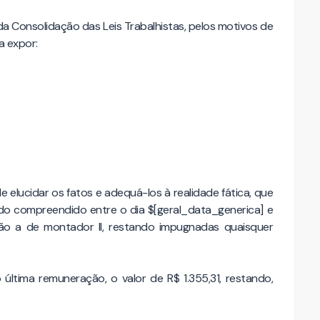
a Consolidação das Leis Trabalhistas, pelos motivos de
a expor:
e elucidar os fatos e adequá-los à realidade fática, que
odo compreendido entre o dia $[geral_data_generica] e
ção a de montador II, restando impugnadas quaisquer
ltima remuneração, o valor de R$ 1.355,31, restando,