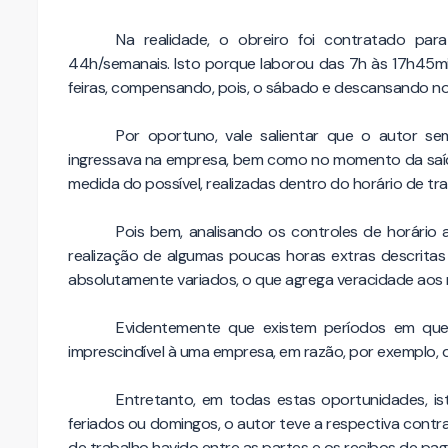
Na realidade, o obreiro foi contratado par
44h/semanais. Isto porque laborou das 7h às 17h45min
feiras, compensando, pois, o sábado e descansando n
Por oportuno, vale salientar que o autor 
ingressava na empresa, bem como no momento da saída
medida do possível, realizadas dentro do horário de tra
Pois bem, analisando os controles de horário a
realização de algumas poucas horas extras descrita
absolutamente variados, o que agrega veracidade aos r
Evidentemente que existem períodos em que
imprescindível à uma empresa, em razão, por exemplo, 
Entretanto, em todas estas oportunidades, ist
feriados ou domingos, o autor teve a respectiva cont
de trabalho havido entre as partes e os recibos de p