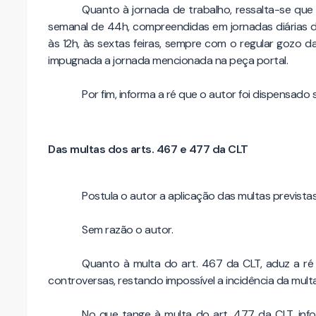
Quanto à jornada de trabalho, ressalta-se que 
semanal de 44h, compreendidas em jornadas diárias d
às 12h, às sextas feiras, sempre com o regular gozo d
impugnada a jornada mencionada na peça portal.
Por fim, informa a ré que o autor foi dispensado
Das multas dos arts. 467 e 477 da CLT
Postula o autor a aplicação das multas prevista
Sem razão o autor.
Quanto à multa do art. 467 da CLT, aduz a ré 
controversas, restando impossível a incidência da multa
No que tange à multa do art. 477 da CLT, infor