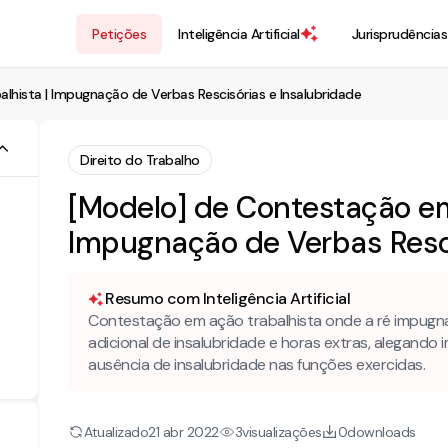
Petições
Inteligência Artificial
Jurisprudências
hista | Impugnação de Verbas Rescisórias e Insalubridade
Direito do Trabalho
[Modelo] de Contestação em
Impugnação de Verbas Resci
Resumo com Inteligência Artificial
Contestação em ação trabalhista onde a ré impugna
adicional de insalubridade e horas extras, alegand
ausência de insalubridade nas funções exercidas.
Atualizado
visualizações
downloads
21 abr 2022
3
0