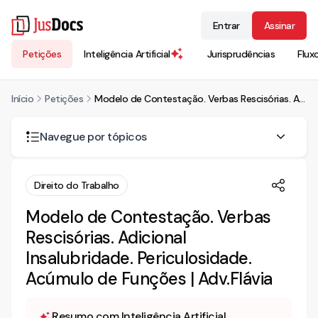
Entrar
Assinar
Petições
Inteligência Artificial
Jurisprudências
Flux
Início
Petições
Modelo de Contestação. Verbas Rescisórias. Adicional Insalubridade. Periculosidade. Acúmulo de Funções | Adv.Flávia
Navegue por tópicos
CONTESTAÇÃO
Direito do Trabalho
• PRELIMINARMENTE
Modelo de Contestação. Verbas
Da prescrição qüinqüenal
Rescisórias. Adicional
• MÉRITO
Insalubridade. Periculosidade.
Da contratualidade
Acúmulo de Funções | Adv.Flávia
Das multas dos arts. 467 e 477 da CLT
Das alegadas diferenças de FGTS
Resumo com Inteligência Artificial