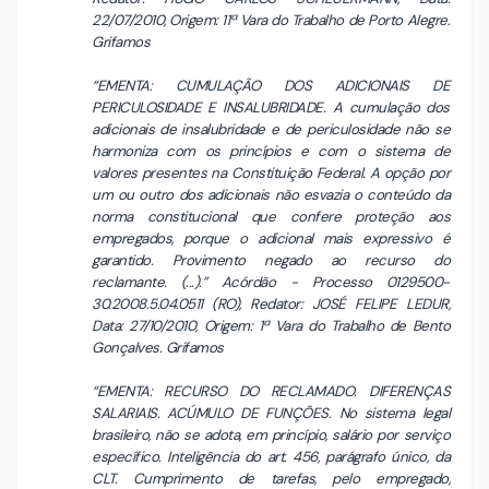
22/07/2010, Origem: 11ª Vara do Trabalho de Porto Alegre.
Grifamos
“EMENTA: CUMULAÇÃO DOS ADICIONAIS DE
PERICULOSIDADE E INSALUBRIDADE. A cumulação dos
adicionais de insalubridade e de periculosidade não se
harmoniza com os princípios e com o sistema de
valores presentes na Constituição Federal. A opção por
um ou outro dos adicionais não esvazia o conteúdo da
norma constitucional que confere proteção aos
empregados, porque o adicional mais expressivo é
garantido. Provimento negado ao recurso do
reclamante. (...).” Acórdão - Processo 0129500-
30.2008.5.04.0511 (RO), Redator: JOSÉ FELIPE LEDUR,
Data: 27/10/2010, Origem: 1ª Vara do Trabalho de Bento
Gonçalves. Grifamos
“EMENTA: RECURSO DO RECLAMADO. DIFERENÇAS
SALARIAIS. ACÚMULO DE FUNÇÕES. No sistema legal
brasileiro, não se adota, em princípio, salário por serviço
específico. Inteligência do art. 456, parágrafo único, da
CLT. Cumprimento de tarefas, pelo empregado,