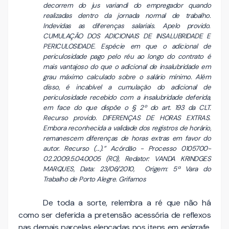
decorrem do jus variandi do empregador quando
realizadas dentro da jornada normal de trabalho.
Indevidas as diferenças salariais. Apelo provido.
CUMULAÇÃO DOS ADICIONAIS DE INSALUBRIDADE E
PERICULOSIDADE. Espécie em que o adicional de
periculosidade pago pelo réu ao longo do contrato é
mais vantajoso do que o adicional de insalubridade em
grau máximo calculado sobre o salário mínimo. Além
disso, é incabível a cumulação do adicional de
periculosidade recebido com a insalubridade deferida,
em face do que dispõe o § 2º do art. 193 da CLT.
Recurso provido. DIFERENÇAS DE HORAS EXTRAS.
Embora reconhecida a validade dos registros de horário,
remanescem diferenças de horas extras em favor do
autor. Recurso (...).” Acórdão - Processo 0105700-
02.2009.5.04.0005 (RO), Redator: VANDA KRINDGES
MARQUES, Data: 23/06/2010, Origem: 5ª Vara do
Trabalho de Porto Alegre. Grifamos
De toda a sorte, relembra a ré que não há
como ser deferida a pretensão acessória de reflexos
nas demais parcelas elencadas nos itens em epígrafe,