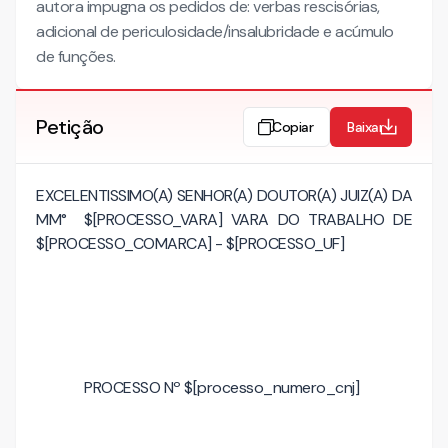
autora impugna os pedidos de: verbas rescisórias,
adicional de periculosidade/insalubridade e acúmulo
de funções.
Petição
Copiar
Baixar
EXCELENTISSIMO(A) SENHOR(A) DOUTOR(A) JUIZ(A) DA
MM° $[PROCESSO_VARA] VARA DO TRABALHO DE
$[PROCESSO_COMARCA] - $[PROCESSO_UF]
PROCESSO Nº $[processo_numero_cnj]