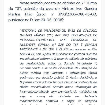
Neste sentido, acosta-se decisão da 7ª Turma
do TST, acórdão da lavra do Ministro Ives Gandra
Martins Filho (proc. nº 1150/2005-086-15-00,
publicada no DJ em 23-05-2008):
“ADICIONAL DE INSALUBRIDADE. BASE DE CÁLCULO.
SALÁRIO MÍNIMO (CLT, ART. 192). DECLARAÇÃO DE
INCONSTITUCIONALIDADE SEM PRONÚNCIA DE
NULIDADE). SÚMULA Nº 228 DO TST E SÚMULA
VINCULANTE 4 DO STF. 1. O STF, ao apreciar o RE-
565.714-SP, sob o pálio da repercussão geral da questão
constitucional referente à base de cálculo do adicional
de insalubridade, editou a Súmula Vinculante 4,
reconhecendo a inconstitucionalidade da utilização do
salário mínimo, mas vedando a substituição desse
parâmetro por decisão judicial. 2. Assim decidindo, a
Suprema Corte adotou técnica decisória conhecida no
direito constitucional alemão como declaração de
inconstitucionalidade sem pronúncia da nulidade), ou
seja, a norma, não obstante ser declarada
inconstitucional, continua a reger as relações