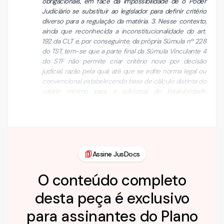
obrigacionais, em face da impossibilidade de o Poder
Judiciário se substituir ao legislador para definir critério
diverso para a regulação da matéria. 3. Nesse contexto,
ainda que reconhecida a inconstitucionalidade do art.
192 da CLT e, por conseguinte, da própria Súmula nº 228
do TST, tem-se que a parte final da Súmula Vinculante 4
do STF não permite criar critério novo por decisão
judicial, razão pela qual, até que se edite norma legal ou
convencional estabelecendo base de cálculo distinta do
salário mínimo para o adicional de insalubridade,
continuará a ser aplicado esse critério para o cálculo do
referido adicional, salvo a hipót…
Assine JusDocs
O conteúdo completo
desta peça é exclusivo
para assinantes do Plano