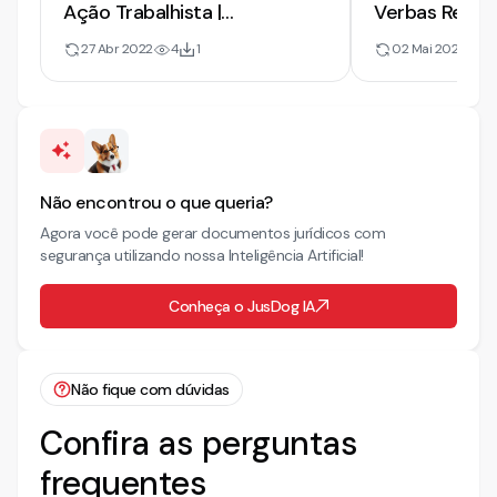
Ação Trabalhista |
Verbas Rescis
Impugnação a Verbas
de Insalubrid
27 Abr 2022
4
1
02 Mai 2022
8
Rescisórias e Adicionais
Não encontrou o que queria?
Agora você pode gerar documentos jurídicos com
segurança utilizando nossa Inteligência Artificial!
Conheça o JusDog IA
Não fique com dúvidas
Confira as perguntas
frequentes