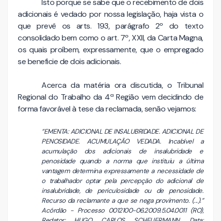
Isto porque se sabe que o recebimento de dois
adicionais é vedado por nossa legislação, haja vista o
que prevê os arts. 193, parágrafo 2º do texto
consolidado bem como o art. 7º, XXII, da Carta Magna,
os quais proíbem, expressamente, que o empregado
se beneficie de dois adicionais.
Acerca da matéria ora discutida, o Tribunal
Regional do Trabalho da 4ª Região vem decidindo de
forma favorável à tese da reclamada, senão vejamos:
”EMENTA: ADICIONAL DE INSALUBRIDADE. ADICIONAL DE
PENOSIDADE. ACUMULAÇÃO VEDADA. Incabível a
acumulação dos adicionais de insalubridade e
penosidade quando a norma que instituiu a última
vantagem determina expressamente a necessidade de
o trabalhador optar pela percepção do adicional de
insalubridade, de periculosidade ou de penosidade.
Recurso da reclamante a que se nega provimento. (...).”
Acórdão - Processo 0012100-06.2009.5.04.0011 (RO),
Redator: HUGO CARLOS SCHEUERMANN, Data: