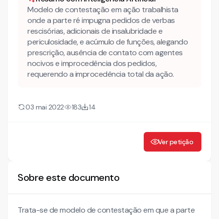
Da entrega das guias para encaminhamento do seguro
Modelo de contestação em ação trabalhista
desemprego
onde a parte ré impugna pedidos de verbas
Dos adicionais de insalubridade e periculosidade
rescisórias, adicionais de insalubridade e
Da impossibilidade de cumulação
periculosidade, e acúmulo de funções, alegando
prescrição, ausência de contato com agentes
nocivos e improcedência dos pedidos,
requerendo a improcedência total da ação.
03 mai 2022
183
14
Ver petição
Sobre este documento
Trata-se de modelo de contestação em que a parte