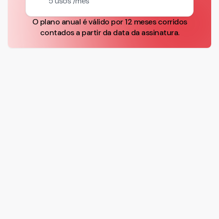
5 usos /mês
O plano anual é válido por 12 meses corridos
contados a partir da data da assinatura.