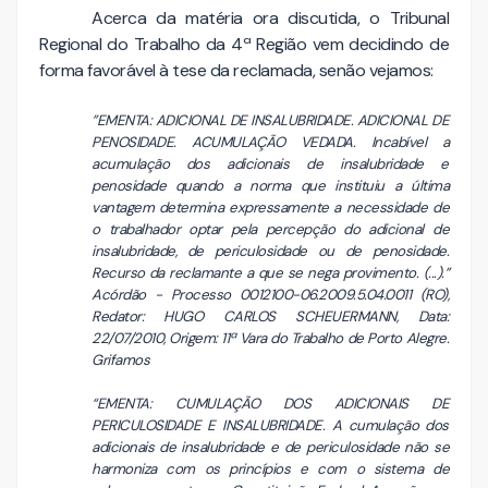
Acerca da matéria ora discutida, o Tribunal
Regional do Trabalho da 4ª Região vem decidindo de
forma favorável à tese da reclamada, senão vejamos:
”EMENTA: ADICIONAL DE INSALUBRIDADE. ADICIONAL DE
PENOSIDADE. ACUMULAÇÃO VEDADA. Incabível a
acumulação dos adicionais de insalubridade e
penosidade quando a norma que instituiu a última
vantagem determina expressamente a necessidade de
o trabalhador optar pela percepção do adicional de
insalubridade, de periculosidade ou de penosidade.
Recurso da reclamante a que se nega provimento. (...).”
Acórdão - Processo 0012100-06.2009.5.04.0011 (RO),
Redator: HUGO CARLOS SCHEUERMANN, Data:
22/07/2010, Origem: 11ª Vara do Trabalho de Porto Alegre.
Grifamos
“EMENTA: CUMULAÇÃO DOS ADICIONAIS DE
PERICULOSIDADE E INSALUBRIDADE. A cumulação dos
adicionais de insalubridade e de periculosidade não se
harmoniza com os princípios e com o sistema de