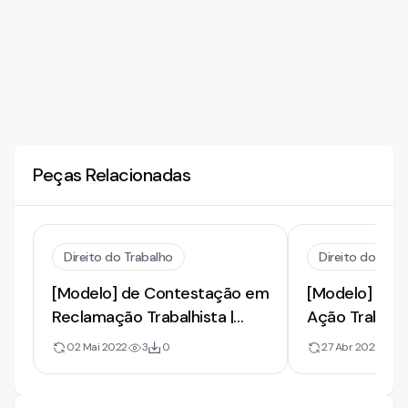
Peças Relacionadas
Direito do Trabalho
Direito do Trab
[Modelo] de Contestação em
[Modelo] de 
Reclamação Trabalhista |
Ação Trabalhis
Impugnação a Verbas
Impugnação a
02 Mai 2022
3
0
27 Abr 2022
4
Rescisórias e Danos Morais
Rescisórias e 