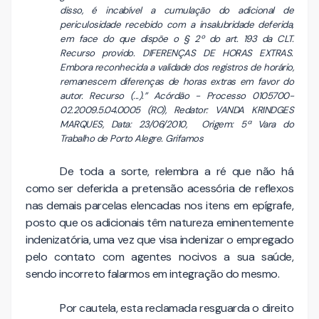
disso, é incabível a cumulação do adicional de
periculosidade recebido com a insalubridade deferida,
em face do que dispõe o § 2º do art. 193 da CLT.
Recurso provido. DIFERENÇAS DE HORAS EXTRAS.
Embora reconhecida a validade dos registros de horário,
remanescem diferenças de horas extras em favor do
autor. Recurso (...).” Acórdão - Processo 0105700-
02.2009.5.04.0005 (RO), Redator: VANDA KRINDGES
MARQUES, Data: 23/06/2010, Origem: 5ª Vara do
Trabalho de Porto Alegre. Grifamos
De toda a sorte, relembra a ré que não há
como ser deferida a pretensão acessória de reflexos
nas demais parcelas elencadas nos itens em epígrafe,
posto que os adicionais têm natureza eminente­mente
indenizatória, uma vez que visa indeni­zar o empregado
pelo contato com agentes nocivos a sua saúde,
sendo incorreto falarmos em integração do mesmo.
Por cautela, esta reclamada resguarda o direito