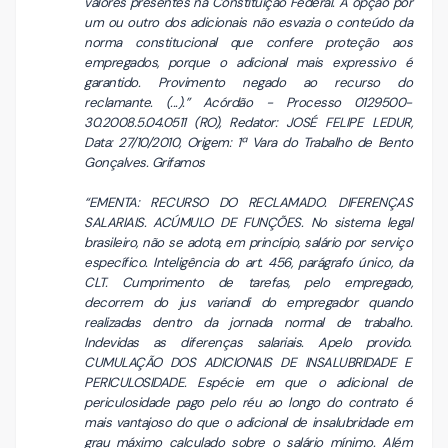
valores presentes na Constituição Federal. A opção por
um ou outro dos adicionais não esvazia o conteúdo da
norma constitucional que confere proteção aos
empregados, porque o adicional mais expressivo é
garantido. Provimento negado ao recurso do
reclamante. (...).” Acórdão - Processo 0129500-
30.2008.5.04.0511 (RO), Redator: JOSÉ FELIPE LEDUR,
Data: 27/10/2010, Origem: 1ª Vara do Trabalho de Bento
Gonçalves. Grifamos
“EMENTA: RECURSO DO RECLAMADO. DIFERENÇAS
SALARIAIS. ACÚMULO DE FUNÇÕES. No sistema legal
brasileiro, não se adota, em princípio, salário por serviço
específico. Inteligência do art. 456, parágrafo único, da
CLT. Cumprimento de tarefas, pelo empregado,
decorrem do jus variandi do empregador quando
realizadas dentro da jornada normal de trabalho.
Indevidas as diferenças salariais. Apelo provido.
CUMULAÇÃO DOS ADICIONAIS DE INSALUBRIDADE E
PERICULOSIDADE. Espécie em que o adicional de
periculosidade pago pelo réu ao longo do contrato é
mais vantajoso do que o adicional de insalubridade em
grau máximo calculado sobre o salário mínimo. Além