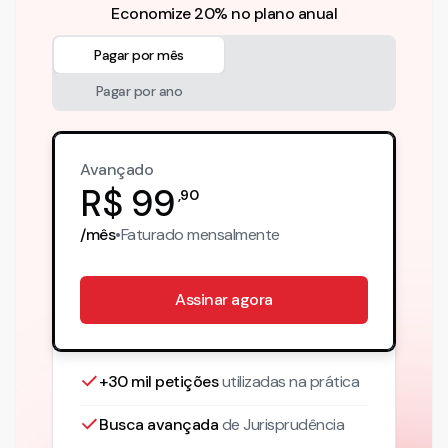
Economize 20% no plano anual
Pagar por mês
Pagar por ano
Avançado
R$
99
,
90
/mês
•
Faturado
mensalmente
Assinar agora
+30 mil petições
utilizadas na prática
Busca avançada
de Jurisprudência