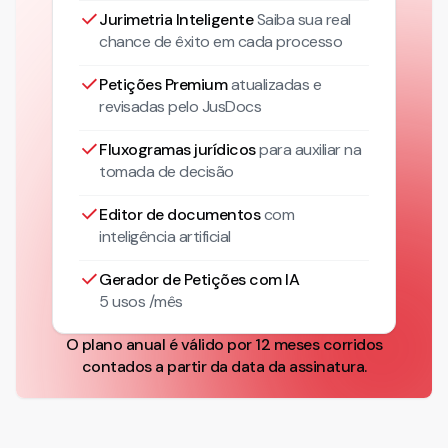
Jurimetria Inteligente
Saiba sua real
chance de êxito em cada processo
Petições Premium
atualizadas
e
revisadas pelo JusDocs
Fluxogramas jurídicos
para auxiliar na
tomada de decisão
Editor de documentos
com
inteligência artificial
Gerador de Petições com IA
5 usos /mês
O plano anual é válido por 12 meses corridos
contados a partir da data da assinatura.