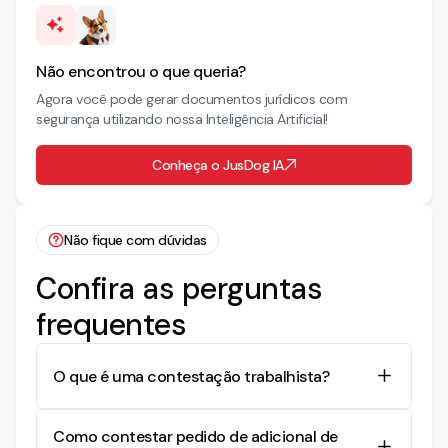
Não encontrou o que queria?
Agora você pode gerar documentos jurídicos com
segurança utilizando nossa Inteligência Artificial!
Conheça o JusDog IA
Não fique com dúvidas
Confira as perguntas
frequentes
O que é uma contestação trabalhista?
É um documento jurídico apresentado pelo réu
Como contestar pedido de adicional de
em resposta a uma reclamação trabalhista, no