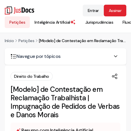
Entrar
Assinar
Petições
Inteligência Artificial
Jurisprudências
Flux
Início
Petições
[Modelo] de Contestação em Reclamação Trabalhista | Impugnação de Pedidos de Verbas e Danos Morais
Navegue por tópicos
CONTESTAÇÃO
Direito do Trabalho
• MÉRITO
[Modelo] de Contestação em
Da contratualidade
Reclamação Trabalhista |
Das multas dos arts. 467 e 477 da CLT
Impugnação de Pedidos de Verbas
Das alegadas diferenças de FGTS
e Danos Morais
Da suposta jornada extraordinária
Dos adicionais de insalubridade e periculosidade
Da impossibilidade de cumulação
Resumo com Inteligência Artificial