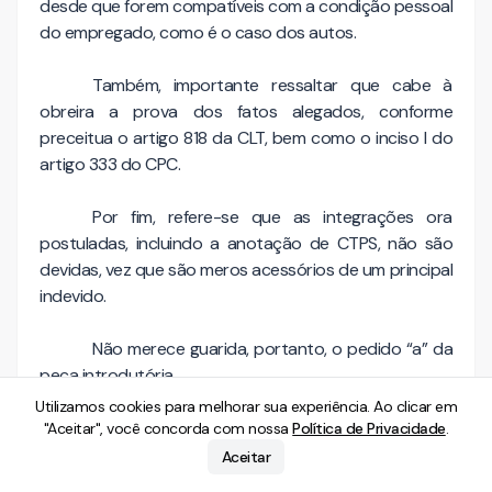
desde que forem compatíveis com a condição pessoal
do empregado, como é o caso dos autos.
Também, importante ressaltar que cabe à
obreira a prova dos fatos alegados, conforme
preceitua o artigo 818 da CLT, bem como o inciso I do
artigo 333 do CPC.
Por fim, refere-se que as integrações ora
postuladas, incluindo a anotação de CTPS, não são
devidas, vez que são meros acessórios de um principal
indevido.
Não merece guarida, portanto, o pedido “a” da
peça introdutória.
Utilizamos cookies para melhorar sua experiência. Ao clicar em
"Aceitar", você concorda com nossa
Política de Privacidade
.
Aceitar
Da remuneração prevista do Art. 8° da Lei n°
3.207/97