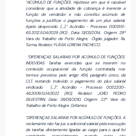
“ACÚMULO DE FUNÇÕES. Hipótese em que é razoável
considerar que a atividade de cobrança é inerente a
função de vendedor e não constitui acúmulo de
funções a justificar o pagamento de um plus salarial.
Apelo desprovido. (...).” Acórdão - Processo 0001351-
65.2012.5.04.0029 (RO) , Data: 13/03/2014, Origem: 29ª
Vara do Trabalho de Porto Alegre, Órgão julgador: 11a.
Turma, Redator: FLÁVIA LORENA PACHECO.
“DIFERENÇAS SALARIAIS POR ACÚMULO DE FUNÇÕES.
INDEVIDAS. Tarefas exercidas que se inserem no
conteúdo ocupacional da função contratada, nos
termos previstos pelo artigo 456, parágrafo único, da
CLT, restando indevido o pagamento do plus salarial
vindicado. (...)”. Acórdão - Processo 0032200-
46.2009.5.04.0022 (RO), Redator: JOÃO PEDRO
SILVESTRIN, Data: 26/08/2010, Origem: 22ª Vara do
Trabalho de Porto Alegre. Grifamos
“DIFERENÇAS SALARIAIS POR ACÚMULO DE FUNÇÕES. A
reclamante não faz jus a adicional salarial pela execução
de tarefas diretamente ligadas ao cargo para o qual foi
contratada, especialmente quando estas são