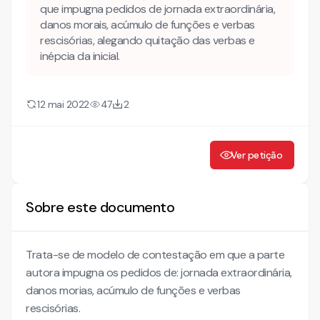
Do alegado acúmulo de funções
que impugna pedidos de jornada extraordinária,
Da remuneração prevista do Art. 8° da Lei n° 3.207/97
danos morais, acúmulo de funções e verbas
rescisórias, alegando quitação das verbas e
Do salário utilidade
inépcia da inicial.
Da CAT e dos alegados danos morais
12 mai 2022
47
2
Ver petição
Sobre este documento
Trata-se de modelo de contestação em que a parte
autora impugna os pedidos de: jornada extraordinária,
danos morias, acúmulo de funções e verbas
rescisórias.