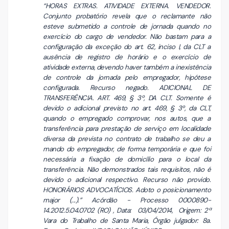
“HORAS EXTRAS. ATIVIDADE EXTERNA. VENDEDOR.
Conjunto probatório revela que o reclamante não
esteve submetido a controle de jornada quando no
exercício do cargo de vendedor. Não bastam para a
configuração da exceção do art. 62, inciso I, da CLT a
ausência de registro de horário e o exercício de
atividade externa, devendo haver também a inexistência
de controle da jornada pelo empregador, hipótese
configurada. Recurso negado. ADICIONAL DE
TRANSFERÊNCIA. ART. 469, § 3º, DA CLT. Somente é
devido o adicional previsto no art. 469, § 3º, da CLT,
quando o empregado comprovar, nos autos, que a
transferência para prestação de serviço em localidade
diversa da prevista no contrato de trabalho se deu a
mando do empregador, de forma temporária e que foi
necessária a fixação de domicílio para o local da
transferência. Não demonstrados tais requisitos, não é
devido o adicional respectivo. Recurso não provido.
HONORÁRIOS ADVOCATÍCIOS. Adoto o posicionamento
major (...).” Acórdão - Processo 0000890-
14.2012.5.04.0702 (RO) , Data: 03/04/2014, Origem: 2ª
Vara do Trabalho de Santa Maria, Órgão julgador: 8a.