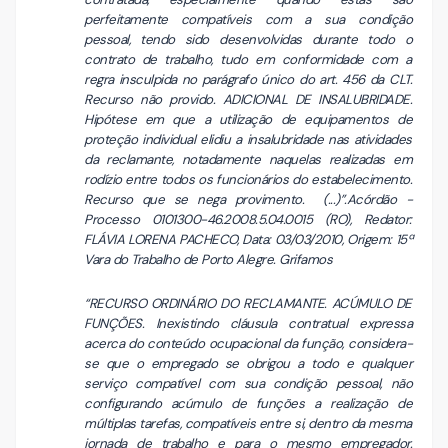
perfeitamente compatíveis com a sua condição
pessoal, tendo sido desenvolvidas durante todo o
contrato de trabalho, tudo em conformidade com a
regra insculpida no parágrafo único do art. 456 da CLT.
Recurso não provido. ADICIONAL DE INSALUBRIDADE.
Hipótese em que a utilização de equipamentos de
proteção individual elidiu a insalubridade nas atividades
da reclamante, notadamente naquelas realizadas em
rodízio entre todos os funcionários do estabelecimento.
Recurso que se nega provimento. (...)”.Acórdão -
Processo 0101300-46.2008.5.04.0015 (RO), Redator:
FLÁVIA LORENA PACHECO, Data: 03/03/2010, Origem: 15ª
Vara do Trabalho de Porto Alegre. Grifamos
“RECURSO ORDINÁRIO DO RECLAMANTE. ACÚMULO DE
FUNÇÕES. Inexistindo cláusula contratual expressa
acerca do conteúdo ocupacional da função, considera-
se que o empregado se obrigou a todo e qualquer
serviço compatível com sua condição pessoal, não
configurando acúmulo de funções a realização de
múltiplas tarefas, compatíveis entre si, dentro da mesma
jornada de trabalho e para o mesmo empregador.