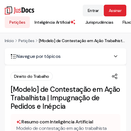
Entrar
Assinar
Petições
Inteligência Artificial
Jurisprudências
Flux
Início
Petições
[Modelo] de Contestação em Ação Trabalhista | Impugnação de Pedidos e Inépcia
Navegue por tópicos
DEFESA
Direito do Trabalho
• PRELIMINARMENTE
[Modelo] de Contestação em Ação
Da aplicação da Súmula 330 do TST
Trabalhista | Impugnação de
Inépcia da inicial – do pedido sem fundamentação
Pedidos e Inépcia
• MÉRITO
Da contratualidade
Resumo com Inteligência Artificial
Da suposta jornada extraordinária
Modelo de contestação em ação trabalhista