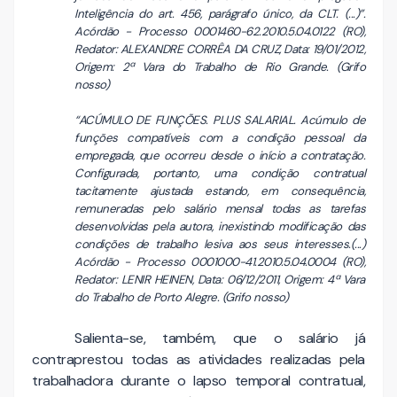
Inteligência do art. 456, parágrafo único, da CLT. (...)”.
Acórdão - Processo 0001460-62.2010.5.04.0122 (RO),
Redator: ALEXANDRE CORRÊA DA CRUZ, Data: 19/01/2012,
Origem: 2ª Vara do Trabalho de Rio Grande. (Grifo
nosso)
“ACÚMULO DE FUNÇÕES. PLUS SALARIAL. Acúmulo de
funções compatíveis com a condição pessoal da
empregada, que ocorreu desde o início a contratação.
Configurada, portanto, uma condição contratual
tacitamente ajustada estando, em consequência,
remuneradas pelo salário mensal todas as tarefas
desenvolvidas pela autora, inexistindo modificação das
condições de trabalho lesiva aos seus interesses.(...)
Acórdão - Processo 0001000-41.2010.5.04.0004 (RO),
Redator: LENIR HEINEN, Data: 06/12/2011, Origem: 4ª Vara
do Trabalho de Porto Alegre. (Grifo nosso)
Salienta-se, também, que o salário já
contraprestou todas as atividades realizadas pela
trabalhadora durante o lapso temporal contratual,