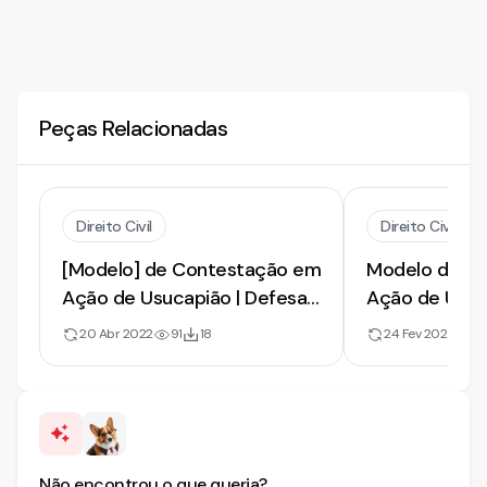
Peças Relacionadas
Direito Civil
Direito Civil
[Modelo] de Contestação em
Modelo de Co
Ação de Usucapião | Defesa
Ação de Usuca
de Comodato e Posse
2026
20 Abr 2022
91
18
24 Fev 2026
1.2
Precária
Não encontrou o que queria?