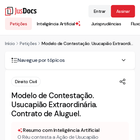
Entrar
Assinar
Petições
Inteligência Artificial
Jurisprudências
Flux
Início
Petições
Modelo de Contestação. Usucapião Extraordinária. Contrato de Aluguel.
Navegue por tópicos
É possível inquilino requerer usucapião?
Direito Civil
Qual o entendimento da jurisprudência pátria sobre esse
Modelo de Contestação.
assunto?
Usucapião Extraordinária.
Contrato de Aluguel.
Resumo com Inteligência Artificial
O Réu contesta a Ação de Usucapião