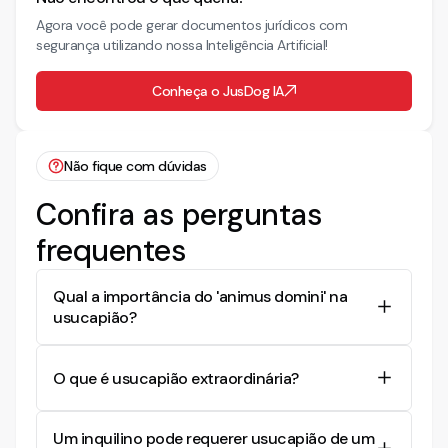
Agora você pode gerar documentos jurídicos com
segurança utilizando nossa Inteligência Artificial!
Conheça o JusDog IA
Não fique com dúvidas
Confira as perguntas
frequentes
Qual a importância do 'animus domini' na
usucapião?
O 'animus domini' é crucial para a usucapião, pois
representa a intenção do possuidor de agir
O que é usucapião extraordinária?
como proprietário do imóvel. Sem essa intenção,
a posse não pode ser convertida em
Usucapião extraordinária é um meio de adquirir a
Um inquilino pode requerer usucapião de um
propriedade por meio da usucapião.
propriedade de um imóvel quando o possuidor o