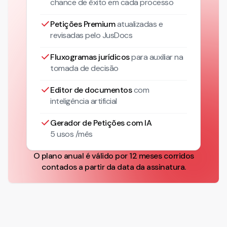
chance de êxito em cada processo
Petições Premium
atualizadas
e
revisadas pelo JusDocs
Fluxogramas jurídicos
para auxiliar na
tomada de decisão
Editor de documentos
com
inteligência artificial
Gerador de Petições com IA
5 usos /mês
O plano anual é válido por 12 meses corridos
contados a partir da data da assinatura.