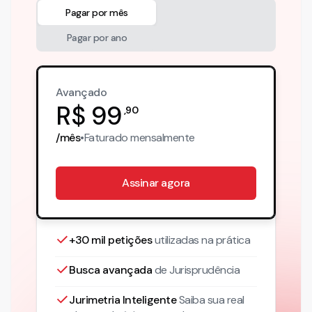
Pagar por mês
Pagar por ano
Avançado
R$
99
,
90
/mês
•
Faturado
mensalmente
Assinar agora
+30 mil petições
utilizadas na prática
Busca avançada
de Jurisprudência
Jurimetria Inteligente
Saiba sua real