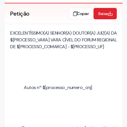
Petição
Copiar
Baixar
EXCELENTÍSSIMO(A) SENHOR(A) DOUTOR(A) JUIZ(A) DA
$[PROCESSO_VARA] VARA CÍVEL DO FORUM REGIONAL
DE $[PROCESSO_COMARCA] - $[PROCESSO_UF]
Autos nº $[processo_numero_cnj]