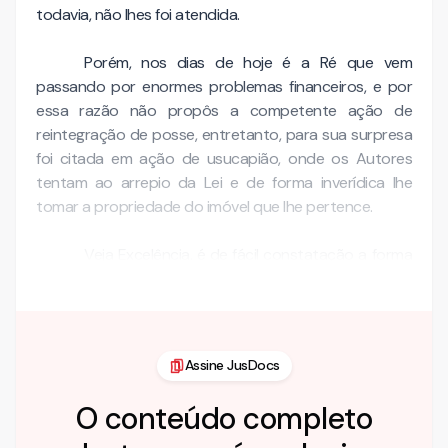
todavia, não lhes foi atendida.
Porém, nos dias de hoje é a Ré que vem
passando por enormes problemas financeiros, e por
essa razão não propôs a competente ação de
reintegração de posse, entretanto, para sua surpresa
foi citada em ação de usucapião, onde os Autores
tentam ao arrepio da Lei e de forma inverídica lhe
tomar a propriedade do imóvel que lhe pertence.
Veja Excelência, é de fácil constatação a forma
ardil que os Autores agem, e a veracidade dos …
Assine JusDocs
O conteúdo completo