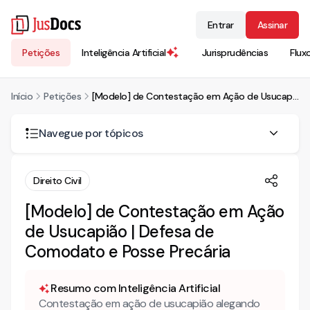
Entrar
Assinar
Petições
Inteligência Artificial
Jurisprudências
Flux
Início
Petições
[Modelo] de Contestação em Ação de Usucapião | Defesa de Comodato e Posse Precária
Navegue por tópicos
CONTESTAÇÃO EM USUCAPIÃO
Direito Civil
1 - PRELIMINAR DE MÉRITO
[Modelo] de Contestação em Ação
a) DA JUSTIÇA GRATUITA
de Usucapião | Defesa de
2 – DOS FATOS APRESENTADOS PELOS AUTORES
Comodato e Posse Precária
3 – DA VERDADE DOS FATOS
Resumo com Inteligência Artificial
Contestação em ação de usucapião alegando