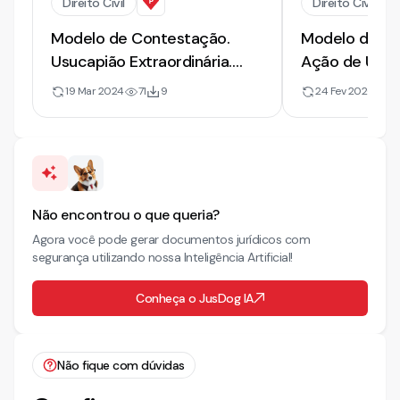
Direito Civil
Direito Civil
Modelo de Contestação.
Modelo de Co
Usucapião Extraordinária.
Ação de Usuca
Contrato de Aluguel.
2026
19 Mar 2024
71
9
24 Fev 2026
1.2
Não encontrou o que queria?
Agora você pode gerar documentos jurídicos com
segurança utilizando nossa Inteligência Artificial!
Conheça o JusDog IA
Não fique com dúvidas