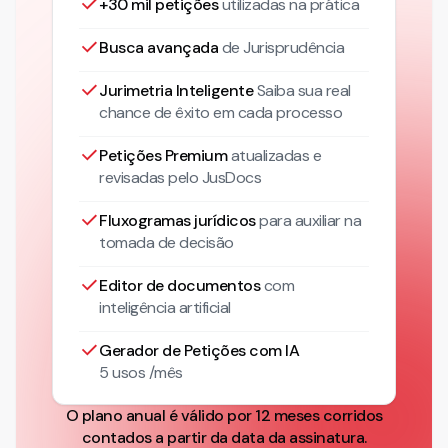
+30 mil petições
utilizadas na prática
Busca avançada
de Jurisprudência
Jurimetria Inteligente
Saiba sua real
chance de êxito em cada processo
Petições Premium
atualizadas
e
revisadas pelo JusDocs
Fluxogramas jurídicos
para auxiliar na
tomada de decisão
Editor de documentos
com
inteligência artificial
Gerador de Petições com IA
5 usos /mês
O plano anual é válido por 12 meses corridos
contados a partir da data da assinatura.