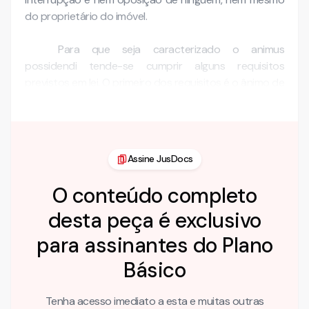
do proprietário do imóvel.
Para que seja caracterizado o animus
possidendi tende-se cumprir alguns requisitos
previstos em lei. O primeiro dos requisitos é o ânimo de
dono, exige esse requisito …
Assine JusDocs
O conteúdo completo
desta peça é exclusivo
para assinantes do Plano
Básico
Tenha acesso imediato a esta e muitas outras