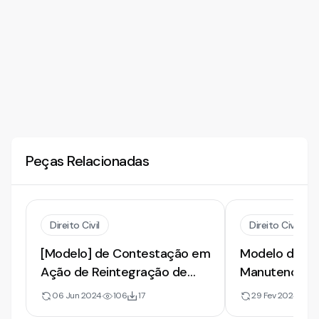
Peças Relacionadas
Direito Civil
Direito Civil
[Modelo] de Contestação em
Modelo de Co
Ação de Reintegração de
Manutenção d
Posse | Defesa por Falta de
Proteção Poss
06 Jun 2024
106
17
29 Fev 2024
16
Posse