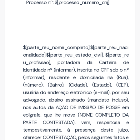
Processo nº: $[processo_numero_cnj]
$[parte_reu_nome_completo],$[parte_reu_naci
onalidade],$[parte_reu_estado_civil], $[parte_re
u_profissao], portadora da Carteira de
Identidade nº (informar), inscrita no CPF sob o nº
(informar), residente e domiciliada na (Rua),
(número), (Bairro), (Cidade), (Estado), (CEP),
usuária do endereço eletrônico (e-mail), por seu
advogado, abaixo assinado (mandato incluso),
nos autos da AÇÃO DE IMISSÃO DE POSSE em
epígrafe, que lhe move (NOME COMPLETO DA
PARTE CONTESTADA), vem, respeitosa e
tempestivamente, à presença deste juízo,
oferecer CONTESTAÇÃO, pelos seguintes fatos e