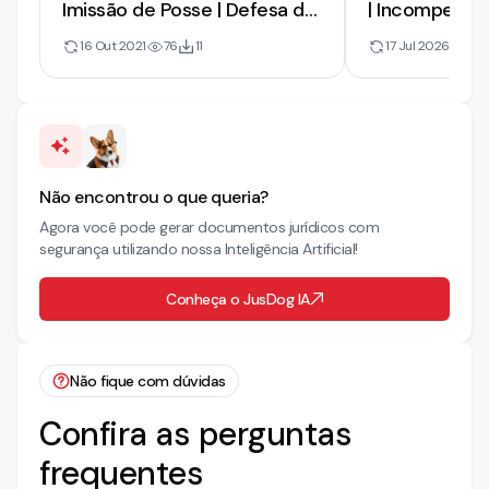
Imissão de Posse | Defesa de
| Incompetênc
Co-Herdeiro e Gratuidade de
2026
16 Out 2021
76
11
17 Jul 2026
47
Justiça
Não encontrou o que queria?
Agora você pode gerar documentos jurídicos com
segurança utilizando nossa Inteligência Artificial!
Conheça o JusDog IA
Não fique com dúvidas
Confira as perguntas
frequentes