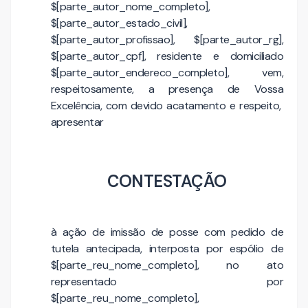
$[parte_autor_nome_completo],
$[parte_autor_estado_civil],
$[parte_autor_profissao], $[parte_autor_rg],
$[parte_autor_cpf], residente e domiciliado
$[parte_autor_endereco_completo], vem,
respeitosamente, a presença de Vossa
Excelência, com devido acatamento e respeito,
apresentar
CONTESTAÇÃO
à ação de imissão de posse com pedido de
tutela antecipada, interposta por espólio de
$[parte_reu_nome_completo], no ato
representado por
$[parte_reu_nome_completo],