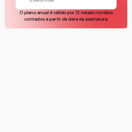
O plano anual é válido por 12 meses corridos
contados a partir da data da assinatura.