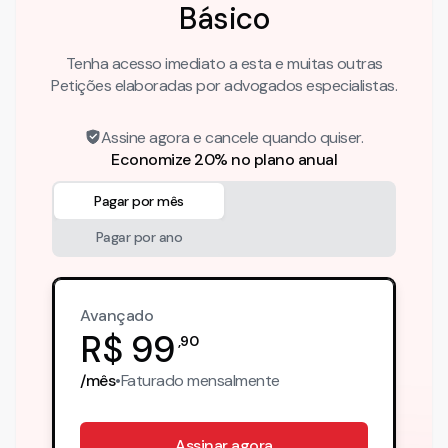
Básico
Tenha acesso imediato a esta e muitas outras
Petições elaboradas por advogados especialistas.
Assine agora e cancele quando quiser.
Economize 20% no plano anual
Pagar por mês
Pagar por ano
Avançado
R$
99
,
90
/mês
•
Faturado
mensalmente
Assinar agora