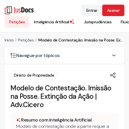
Entrar
Assinar
Petições
Inteligência Artificial
Jurisprudências
Flux
Início
Petições
Modelo de Contestação. Imissão na Posse. Extinção da Ação | Adv.Cicero
Navegue por tópicos
CONTESTAÇÃO
Direito de Propriedade
I- PRELIMINARMENTE: Da Gratuidade da Justiça
Modelo de Contestação. Imissão
na Posse. Extinção da Ação |
II- DA SINTESE DA EXORDIAL
Adv.Cicero
III- DA REALIDADE DOS FATOS
IV- DO DIREITO
Resumo com Inteligência Artificial
IV.1 PRELIMINAR- INADEQUAÇÃO DA VIA ELEITA
Modelo de contestação onde a parte requer a