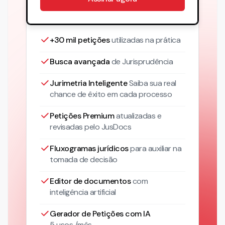
+30 mil petições
utilizadas na prática
Busca avançada
de Jurisprudência
Jurimetria Inteligente
Saiba sua real
chance de êxito em cada processo
Petições Premium
atualizadas
e
revisadas pelo JusDocs
Fluxogramas jurídicos
para auxiliar na
tomada de decisão
Editor de documentos
com
inteligência artificial
Gerador de Petições com IA
5 usos /mês